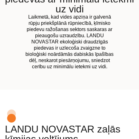
uz vidi
Laikmetā, kad vides apziņa ir galvenā
rūpju priekšplānā rūpniecībā, ķīmisko
piedevu ražošanas sektors saskaras ar
pieaugošu uzraudzību. LANDU
NOVASTAR ekoloģiski draudzīgās
piedevas ir uzlecoša zvaigzne to
bioloģiski noārdāmās dabiskās īpašības
dēļ, neskarot piesārņojumu, sniedzot
cerību uz minimālu ietekmi uz vidi.
LANDU NOVASTAR zaļās
ķīmijas veltījums