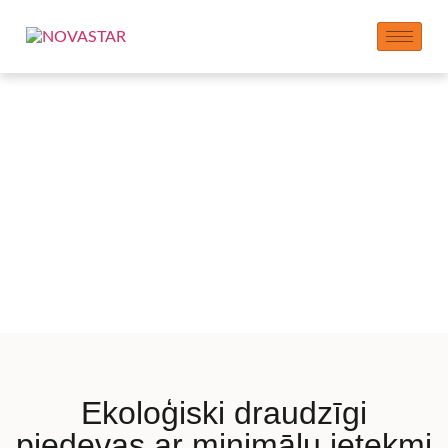
Produkti ar pierādītu
zemu ietekmi uz vidi
Ekoloģiski draudzīgi
piedevas ar minimālu ietekmi