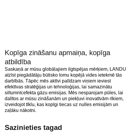
Kopīga zināšanu apmaiņa, kopīga
atbildība
Saskaņā ar mūsu globālajiem ilgtspējas mērķiem, LANDU
atzīst piegādātāju būtisko lomu kopējā vides ietekmē tās
darbībās. Tāpēc mēs aktīvi palīdzam viņiem ieviest
efektīvas stratēģijas un tehnoloģijas, lai samazinātu
siltumnīcefekta gāzu emisijas. Mēs nesparojam pūles, lai
dalītos ar mūsu zināšanām un piekļuvi inovatīvām rīkiem,
izveidojot tīklu, kas kopīgi tiecas uz nulles emisijām un
zaļāku nākotni.
Sazinieties tagad