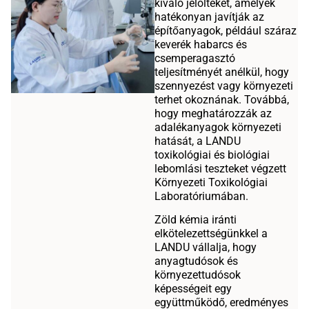
kiváló jelölteket, amelyek
hatékonyan javítják az
építőanyagok, például száraz
keverék habarcs és
csemperagasztó
teljesítményét anélkül, hogy
szennyezést vagy környezeti
terhet okoznának. Továbbá,
hogy meghatározzák az
adalékanyagok környezeti
hatását, a LANDU
toxikológiai és biológiai
lebomlási teszteket végzett
Környezeti Toxikológiai
Laboratóriumában.
Zöld kémia iránti
elkötelezettségünkkel a
LANDU vállalja, hogy
anyagtudósok és
környezettudósok
képességeit egy
együttműködő, eredményes