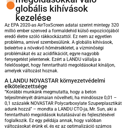
globális kihívások
kezelése
Az EPA 2020-as AirToxScreen adatai szerint mintegy 320
millió ember szenved a formaldehid külső expozíciójából
eredő életre szóló rákkockázattól. Ez nem az egyetlen
probléma, amivel szembesülünk. A globális kihívások,
beleértve a növekvő hőmérsékletet, a vízminőségi
problémákat és az acidifikációt, egyre nagyobb
fenyegetést jelentenek. Ezért a LANDU vállalja a
felelősséget, hogy fenntartható megoldásokat kínáljon,
amelyek változást hoznak.
A LANDU NOVASTAR környezetvédelmi
elkötelezettsége
“Korábbi munkánk megmutatta, hogy a beton
teljesítményét drámaian növelheti, ha mindössze 0,01 –
0,1 százalék NOVASTAR Polycarboxylate Szuperplasztikát
adunk hozzá” – mondta a LANDU CTO-ja, Mr. Sun, aki a
fenntartható megoldások kutatásával és fejlesztésével
foglalkozik. Ez egy példája annak, hogy valóban
változásokat érünk el, és ez az optimalizáció számos