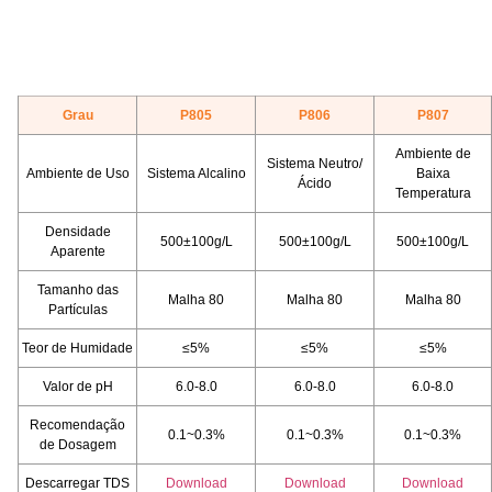
Grau
P805
P806
P807
Ambiente de
Sistema Neutro/
Ambiente de Uso
Sistema Alcalino
Baixa
Ácido
Temperatura
Densidade
500±100g/L
500±100g/L
500±100g/L
Aparente
Tamanho das
Malha 80
Malha 80
Malha 80
Partículas
Teor de Humidade
≤5%
≤5%
≤5%
Valor de pH
6.0-8.0
6.0-8.0
6.0-8.0
Recomendação
0.1~0.3%
0.1~0.3%
0.1~0.3%
de Dosagem
Descarregar TDS
Download
Download
Download