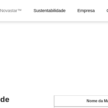
s Novastar™
Sustentabilidade
Empresa
dor de Gesso | Tempo d
 de
Nome da M