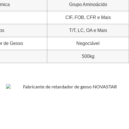
ímica
Grupo Aminoácido
CIF, FOB, CFR e Mais
os
T/T, LC, OA e Mais
or de Gesso
Negociável
500kg