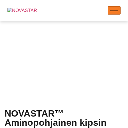
Kipsin hidastaja
valmistaja | Laajennettu
asettumisaika
NOVASTAR™
Aminopohjainen kipsin