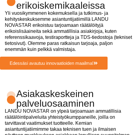
erikoiskemikaaleissa
Yli vuosikymmenen kokemuksella ja tutkimus- ja
kehityskeskuksemme asiantuntijatiimillä LANDU
NOVASTAR erikoistuu tarjoamaan räätälöityjä
erikoislisäaineita sekä ammatillisia asiakirjoja, kuten
referenssikaavoja, testiraportteja ja TDS-tiedostoja (tekniset
tietosivut). Olemme paras ratkaisun tarjoaja, paljon
enemmän kuin pelkkä valmistaja.
Edessäsi avautuu innovaatioiden maailma!
Asiakaskeskeinen
palveluosaaminen
LANDU NOVASTAR on ylpeä tarjoamaan ammatillisia
räätälöintipalveluita yhteistyökumppaneille, joilla on
tarvittavat vaatimukset tuotteelle. Kemian
asiantuntijatiimimme takaa teknisen tuen ja ilmaisen