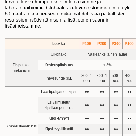
tervetulleeksi huipputeknisiin tehtaisiimme ja
laboratorioihimme. Globaali jakeluverkostomme ulottuu yli
60 maahan ja alueeseen, mikä mahdollistaa paikallisten
resurssien hyödyntämisen ja lisätietojen saannin
lisäaineistamme.
Luokka
P100
P200
P300
P400
Ulkonäkö
Vaaleankeltainen jauhe
Dispersion
Kosteuspitoisuus
≤ 3%
mekanismi
800–1
800–1
500–
400–
Tiheyssuhde (g/L)
000
000
800
700
Laastipohjainen kipsi
●●
●●
●●
●●
Esivalmistetut
●●
●●
●●
●●
kipsikomponentit
Kipsi-tynnyri
●●
●●
●●
●●
Ympäristövaikutus
Kipsilevysilikaatti
●●
●●
●●
●●