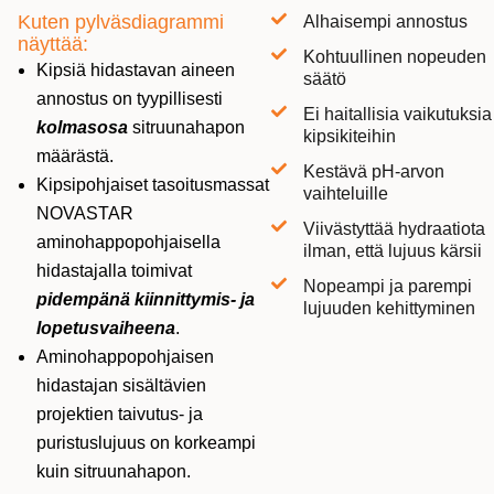
Kuten pylväsdiagrammi
Alhaisempi annostus
näyttää:
Kohtuullinen nopeuden
Kipsiä hidastavan aineen
säätö
annostus on tyypillisesti
Ei haitallisia vaikutuksia
kolmasosa
sitruunahapon
kipsikiteihin
määrästä.
Kestävä pH-arvon
Kipsipohjaiset tasoitusmassat
vaihteluille
NOVASTAR
Viivästyttää hydraatiota
aminohappopohjaisella
ilman, että lujuus kärsii
hidastajalla toimivat
Nopeampi ja parempi
pidempänä kiinnittymis- ja
lujuuden kehittyminen
lopetusvaiheena
.
Aminohappopohjaisen
hidastajan sisältävien
projektien taivutus- ja
puristuslujuus on korkeampi
kuin sitruunahapon.