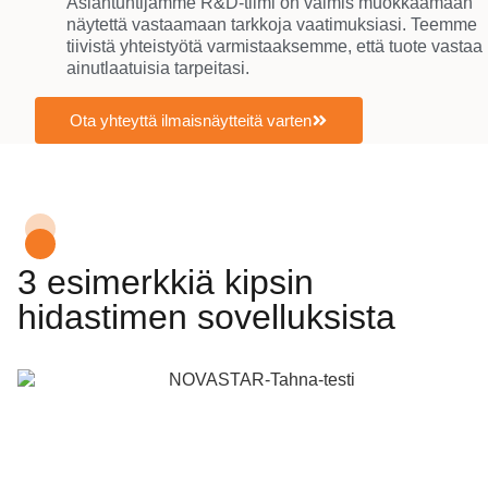
Asiantuntijamme R&D-tiimi on valmis muokkaamaan
näytettä vastaamaan tarkkoja vaatimuksiasi. Teemme
tiivistä yhteistyötä varmistaaksemme, että tuote vastaa
ainutlaatuisia tarpeitasi.
Ota yhteyttä ilmaisnäytteitä varten
3 esimerkkiä kipsin
hidastimen sovelluksista