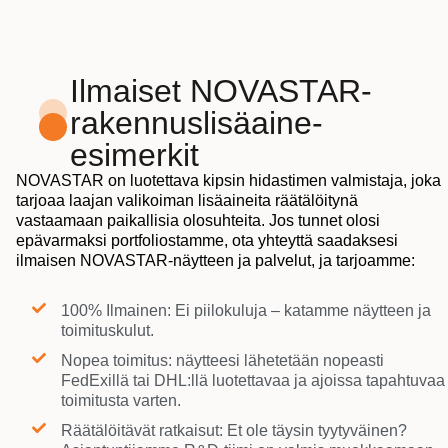
Ilmaiset NOVASTAR-
rakennuslisäaine-
esimerkit
NOVASTAR on luotettava kipsin hidastimen valmistaja, joka
tarjoaa laajan valikoiman lisäaineita räätälöitynä
vastaamaan paikallisia olosuhteita. Jos tunnet olosi
epävarmaksi portfoliostamme, ota yhteyttä saadaksesi
ilmaisen NOVASTAR-näytteen ja palvelut, ja tarjoamme:
100% Ilmainen: Ei piilokuluja – katamme näytteen ja
toimituskulut.
Nopea toimitus: näytteesi lähetetään nopeasti
FedExillä tai DHL:llä luotettavaa ja ajoissa tapahtuvaa
toimitusta varten.
Räätälöitävät ratkaisut: Et ole täysin tyytyväinen?