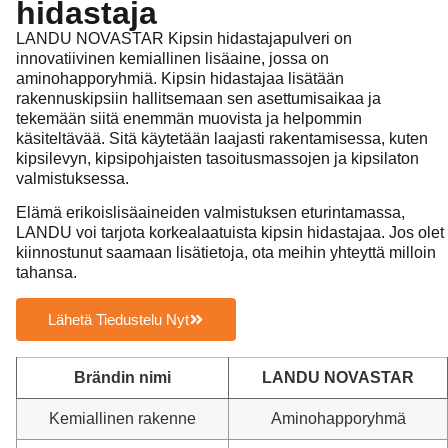
hidastaja
LANDU NOVASTAR Kipsin hidastajapulveri on
innovatiivinen kemiallinen lisäaine, jossa on
aminohapporyhmiä. Kipsin hidastajaa lisätään
rakennuskipsiin hallitsemaan sen asettumisaikaa ja
tekemään siitä enemmän muovista ja helpommin
käsiteltävää. Sitä käytetään laajasti rakentamisessa, kuten
kipsilevyn, kipsipohjaisten tasoitusmassojen ja kipsilaton
valmistuksessa.
Elämä erikoislisäaineiden valmistuksen eturintamassa,
LANDU voi tarjota korkealaatuista kipsin hidastajaa. Jos olet
kiinnostunut saamaan lisätietoja, ota meihin yhteyttä milloin
tahansa.
Lähetä Tiedustelu Nyt
Brändin nimi
LANDU NOVASTAR
Kemiallinen rakenne
Aminohapporyhmä