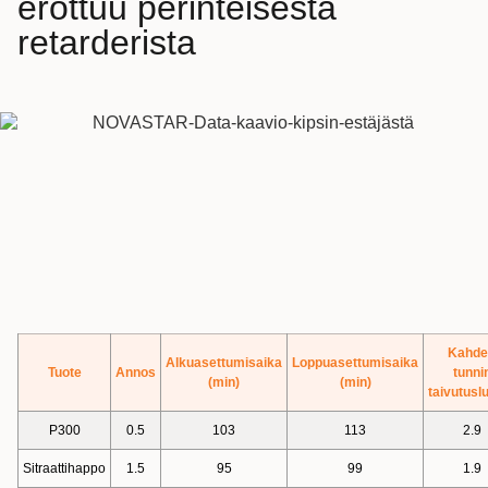
erottuu perinteisestä
retarderista
Kahde
Alkuasettumisaika
Loppuasettumisaika
Tuote
Annos
tunni
(min)
(min)
taivutusl
P300
0.5
103
113
2.9
Sitraattihappo
1.5
95
99
1.9