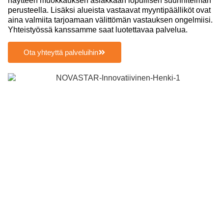
näytteen muokkauksen asiakkaan lopullisen suunnitelman
perusteella. Lisäksi alueista vastaavat myyntipäälliköt ovat
aina valmiita tarjoamaan välittömän vastauksen ongelmiisi.
Yhteistyössä kanssamme saat luotettavaa palvelua.
Ota yhteyttä palveluihin