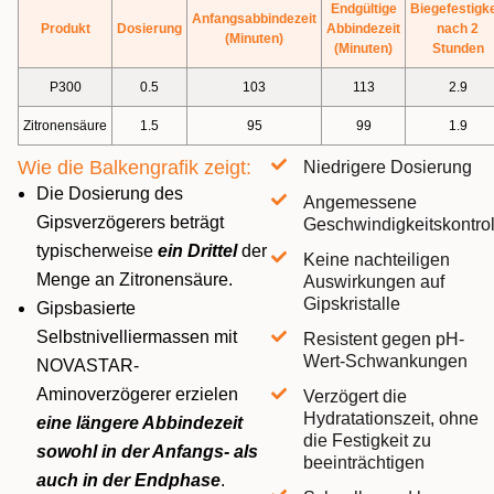
Endgültige
Biegefestigke
Anfangsabbindezeit
Produkt
Dosierung
Abbindezeit
nach 2
(Minuten)
(Minuten)
Stunden
P300
0.5
103
113
2.9
Zitronensäure
1.5
95
99
1.9
Wie die Balkengrafik zeigt:
Niedrigere Dosierung
Die Dosierung des
Angemessene
Gipsverzögerers beträgt
Geschwindigkeitskontrol
typischerweise
ein Drittel
der
Keine nachteiligen
Menge an Zitronensäure.
Auswirkungen auf
Gipskristalle
Gipsbasierte
Selbstnivelliermassen mit
Resistent gegen pH-
Wert-Schwankungen
NOVASTAR-
Aminoverzögerer erzielen
Verzögert die
Hydratationszeit, ohne
eine längere Abbindezeit
die Festigkeit zu
sowohl in der Anfangs- als
beeinträchtigen
auch in der Endphase
.