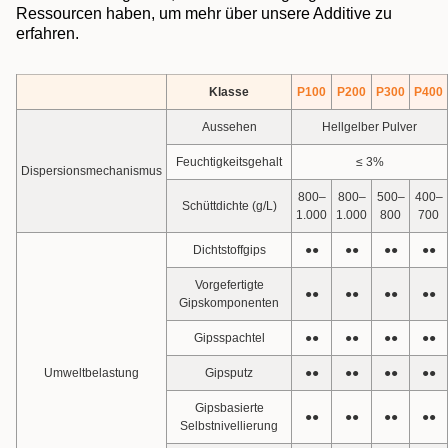
Ressourcen haben, um mehr über unsere Additive zu
erfahren.
Klasse
P100
P200
P300
P400
Aussehen
Hellgelber Pulver
Feuchtigkeitsgehalt
≤ 3%
Dispersionsmechanismus
800–
800–
500–
400–
Schüttdichte (g/L)
1.000
1.000
800
700
Dichtstoffgips
●●
●●
●●
●●
Vorgefertigte
●●
●●
●●
●●
Gipskomponenten
Gipsspachtel
●●
●●
●●
●●
Umweltbelastung
Gipsputz
●●
●●
●●
●●
Gipsbasierte
●●
●●
●●
●●
Selbstnivellierung