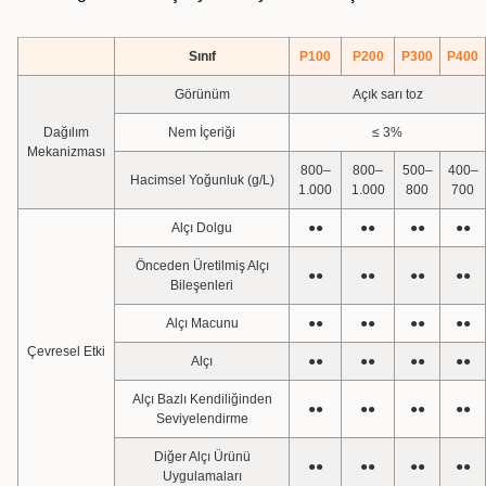
Sınıf
P100
P200
P300
P400
Görünüm
Açık sarı toz
Dağılım
Nem İçeriği
≤ 3%
Mekanizması
800–
800–
500–
400–
Hacimsel Yoğunluk (g/L)
1.000
1.000
800
700
Alçı Dolgu
●●
●●
●●
●●
Önceden Üretilmiş Alçı
●●
●●
●●
●●
Bileşenleri
Alçı Macunu
●●
●●
●●
●●
Çevresel Etki
Alçı
●●
●●
●●
●●
Alçı Bazlı Kendiliğinden
●●
●●
●●
●●
Seviyelendirme
Diğer Alçı Ürünü
●●
●●
●●
●●
Uygulamaları