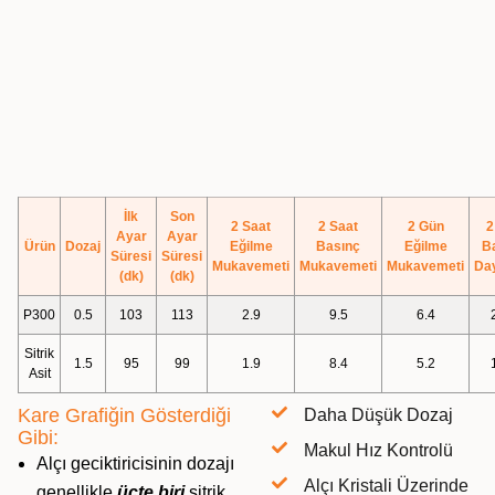
İlk
Son
2 Saat
2 Saat
2 Gün
2
Ayar
Ayar
Ürün
Dozaj
Eğilme
Basınç
Eğilme
B
Süresi
Süresi
Mukavemeti
Mukavemeti
Mukavemeti
Da
(dk)
(dk)
P300
0.5
103
113
2.9
9.5
6.4
Sitrik
1.5
95
99
1.9
8.4
5.2
Asit
Kare Grafiğin Gösterdiği
Daha Düşük Dozaj
Gibi:
Makul Hız Kontrolü
Alçı geciktiricisinin dozajı
Alçı Kristali Üzerinde
genellikle
üçte biri
sitrik