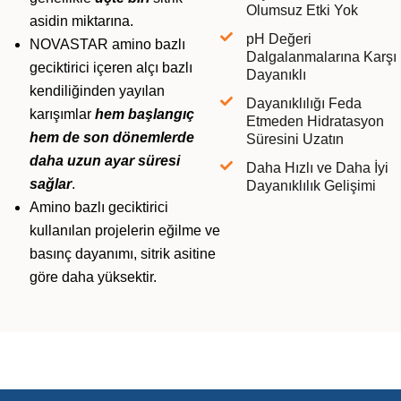
Olumsuz Etki Yok
asidin miktarına.
pH Değeri
NOVASTAR amino bazlı
Dalgalanmalarına Karşı
geciktirici içeren alçı bazlı
Dayanıklı
kendiliğinden yayılan
Dayanıklılığı Feda
karışımlar
hem başlangıç
Etmeden Hidratasyon
hem de son dönemlerde
Süresini Uzatın
daha uzun ayar süresi
Daha Hızlı ve Daha İyi
sağlar
.
Dayanıklılık Gelişimi
Amino bazlı geciktirici
kullanılan projelerin eğilme ve
basınç dayanımı, sitrik asitine
göre daha yüksektir.