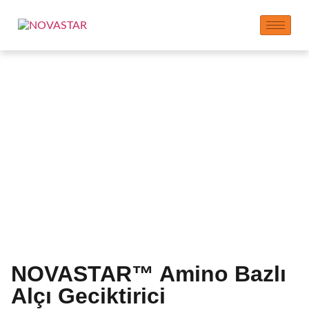
Alçı Geciktirici Üreticisi
| Uzatılmış Ayar Süresi
NOVASTAR™ Amino Bazlı
Alçı Geciktirici