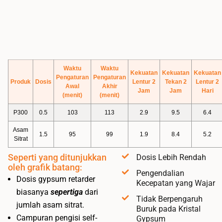
Waktu
Waktu
Kekuatan
Kekuatan
Kekuatan
Pengaturan
Pengaturan
Produk
Dosis
Lentur 2
Tekan 2
Lentur 2
Awal
Akhir
Jam
Jam
Hari
(menit)
(menit)
P300
0.5
103
113
2.9
9.5
6.4
Asam
1.5
95
99
1.9
8.4
5.2
Sitrat
Seperti yang ditunjukkan
Dosis Lebih Rendah
oleh grafik batang:
Pengendalian
Dosis gypsum retarder
Kecepatan yang Wajar
biasanya
sepertiga
dari
Tidak Berpengaruh
jumlah asam sitrat.
Buruk pada Kristal
Campuran pengisi self-
Gypsum