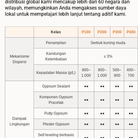
distribusi global kami mencakup lebih dari 60 negara dan
wilayah, memungkinkan Anda mengakses sumber daya
lokal untuk mempelajari lebih lanjut tentang aditif kami.
Kelas
P100
P200
P300
P400
Penampilan
Serbuk kuning muda
Kandungan
Mekanisme
≤ 3%
Kelembaban
Dispersi
800–
800–
500–
400–
Kepadatan Massa (g/L)
1.000
1.000
800
700
Gypsum Sealant
●●
●●
●●
●●
Komponen Gypsum
●●
●●
●●
●●
Pracetak
Putty Gypsum
●●
●●
●●
●●
Dampak
Lingkungan
Plester Gypsum
●●
●●
●●
●●
Self leveling berbasis
●●
●●
●●
●●