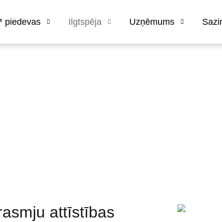
 piedevas
Ilgtspēja
Uzņēmums
Sazi
skie radniecības efekti
rasmju attīstības