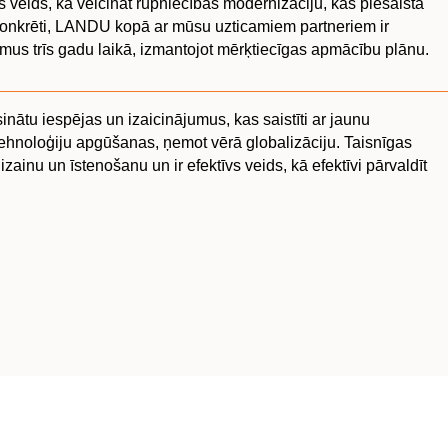
s veids, kā veicināt rūpniecības modernizāciju, kas piesaista
Konkrēti, LANDU kopā ar mūsu uzticamiem partneriem ir
mus trīs gadu laikā, izmantojot mērķtiecīgas apmācību plānu.
sinātu iespējas un izaicinājumus, kas saistīti ar jaunu
hnoloģiju apgūšanas, ņemot vērā globalizāciju. Taisnīgas
izainu un īstenošanu un ir efektīvs veids, kā efektīvi pārvaldīt