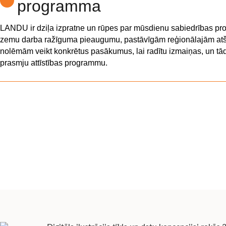
programma
LANDU ir dziļa izpratne un rūpes par mūsdienu sabiedrības p
zemu darba ražīguma pieaugumu, pastāvīgām reģionālajām atš
nolēmām veikt konkrētus pasākumus, lai radītu izmaiņas, un tā
prasmju attīstības programmu.