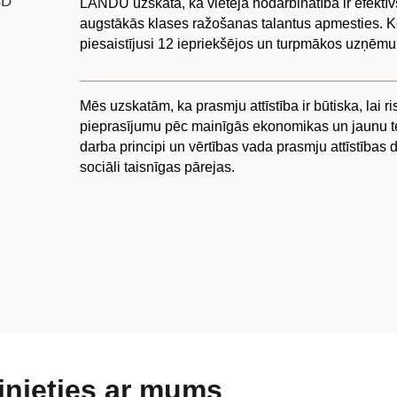
LANDU uzskata, ka vietējā nodarbinātība ir efektīv
augstākās klases ražošanas talantus apmesties. 
piesaistījusi 12 iepriekšējos un turpmākos uzņēmu
Mēs uzskatām, ka prasmju attīstība ir būtiska, lai ri
pieprasījumu pēc mainīgās ekonomikas un jaunu te
darba principi un vērtības vada prasmju attīstības d
sociāli taisnīgas pārejas.
inieties ar mums