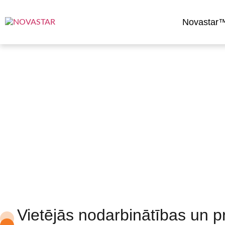
Novastar™
Darba vietas un ekonomi
Vietējās nodarbinātības un p