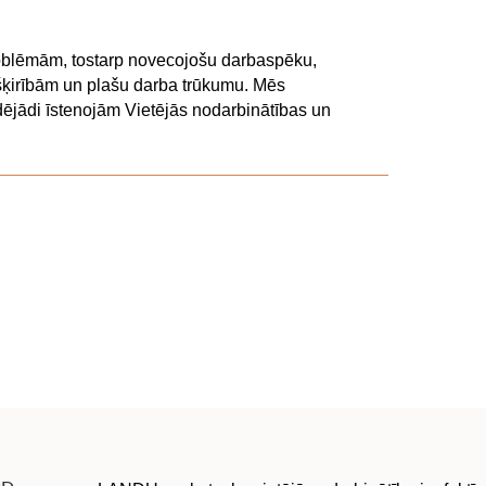
roblēmām, tostarp novecojošu darbaspēku,
ķirībām un plašu darba trūkumu. Mēs
dējādi īstenojām Vietējās nodarbinātības un