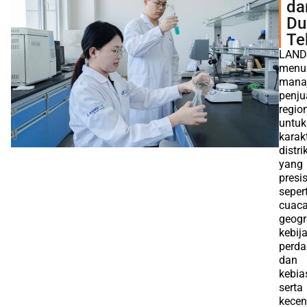
da
Du
Te
LAN
menu
mana
penju
regio
untuk
karakt
distri
yang
presis
sepert
cuaca
geogr
kebij
perda
dan
kebia
serta
kece