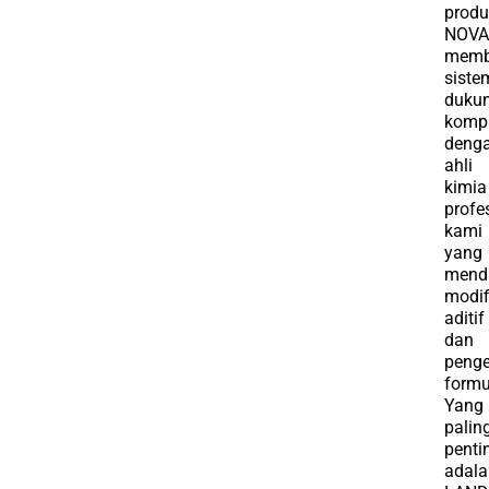
produ
NOVA
memb
siste
duku
kompr
deng
ahli
kimia
profe
kami
yang
mend
modif
aditif
dan
peng
formu
Yang
palin
penti
adal