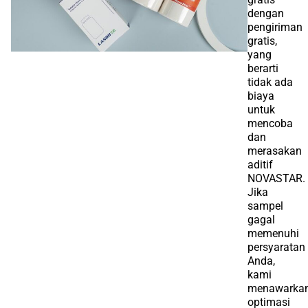
dengan
pengiriman
gratis,
yang
berarti
tidak ada
biaya
untuk
mencoba
dan
merasakan
aditif
NOVASTAR.
Jika
sampel
gagal
memenuhi
persyaratan
Anda,
kami
menawarka
optimasi