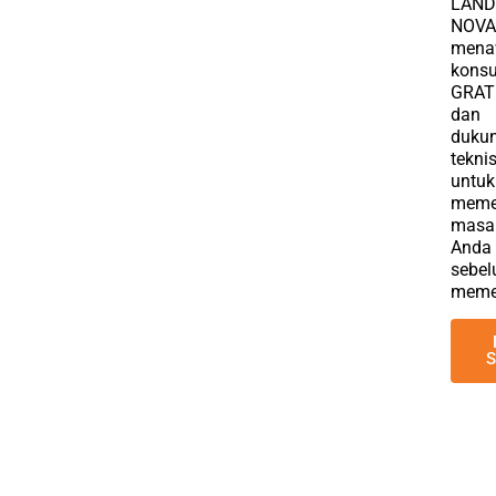
LAN
NOVA
mena
konsu
GRAT
dan
duku
tekni
untuk
meme
masa
Anda
sebe
meme
S