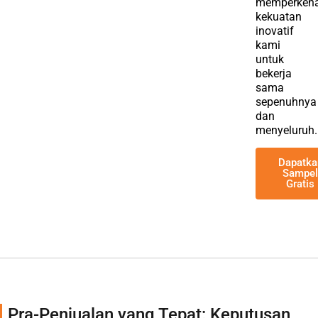
memperkena
kekuatan
inovatif
kami
untuk
bekerja
sama
sepenuhnya
dan
menyeluruh.
Dapatka
Sampe
Gratis
Pra-Penjualan yang Tepat: Keputusan