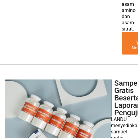
asam
amino
dan
asam
sitrat.
No
Sampe
Gratis
Besert
Lapora
Penguj
LANDU
menyediaka
sampel
gratis