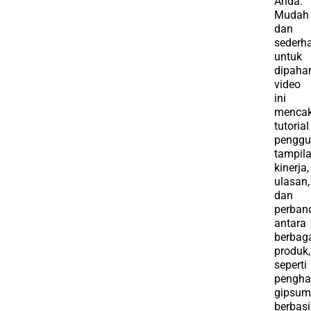
Anda.
Mudah
dan
sederh
untuk
dipaha
video
ini
menca
tutorial
penggu
tampil
kinerja,
ulasan,
dan
perban
antara
berbag
produk,
seperti
pengh
gipsu
berbasi