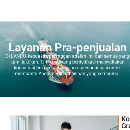
Layanan Pra-penjualan
Di LANDU, kepuasan pelanggan adalah inti dari semua yang
kami lakukan. Tim kami yang berdedikasi menyediakan
konsultasi pra-penjualan yang dipersonalisasi untuk
membantu Anda membuat pilihan yang sempurna.
Ko
Gr