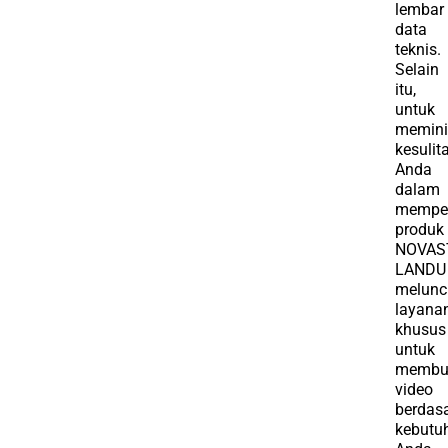
lembar
data
teknis.
Selain
itu,
untuk
memin
kesulit
Anda
dalam
mempel
produk
NOVAS
LANDU
melunc
layana
khusus
untuk
membu
video
berdas
kebutu