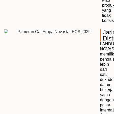
atau
produ
yang
tidak
konsis
Jar
Dist
LAND
NOVAS
memilik
pengal
lebih
dari
satu
dekade
dalam
bekerja
sama
dengan
pasar
internas