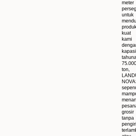
meter
perseg
untuk
mendu
produk
kuat
kami
denga
kapasi
tahun
75.00
ton,
LAND
NOVA
sepen
mamp
menan
pesan
grosir
tanpa
pengi
terlam