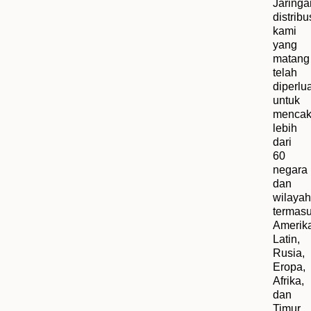
Jaringa
distribu
kami
yang
matang
telah
diperlu
untuk
menca
lebih
dari
60
negara
dan
wilayah
termas
Amerik
Latin,
Rusia,
Eropa,
Afrika,
dan
Timur