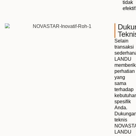
tidak
efektif
Duku
Tekni
Selain
transaksi
sederhan
LANDU
memberik
perhatian
yang
sama
terhadap
kebutuha
spesifik
Anda.
Dukunga
teknis
NOVAST
LANDU