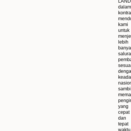
LAN
dalam
kontr
mend
kami
untuk
menje
lebih
banya
salur
pemb
sesua
deng
keada
nasion
sambi
memas
pengi
yang
cepat
dan
tepat
waktu