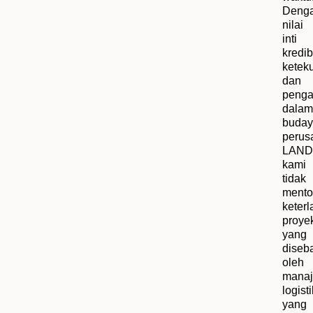
Deng
nilai
inti
kredibi
ketek
dan
penga
dalam
buday
perus
LAND
kami
tidak
mentol
keter
proye
yang
diseb
oleh
mana
logisti
yang