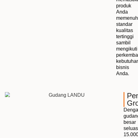
produk
Anda
memenuh
standar
kualitas
tertinggi
sambil
mengikuti
perkemb
kebutuha
bisnis
Anda.
Pe
Gro
Deng
gudan
besar
seluas
15.00