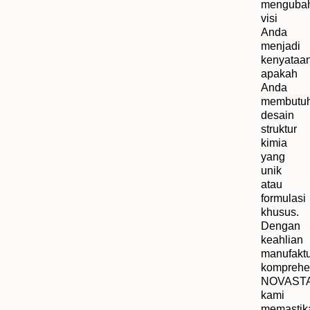
menguba
visi
Anda
menjadi
kenyataan
apakah
Anda
membutu
desain
struktur
kimia
yang
unik
atau
formulasi
khusus.
Dengan
keahlian
manufaktu
komprehe
NOVAST
kami
memastik