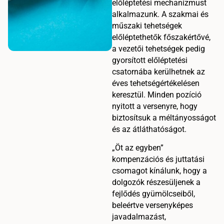
előléptetési mechanizmust
alkalmazunk. A szakmai és
műszaki tehetségek
előléptethetők főszakértővé,
a vezetői tehetségek pedig
gyorsított előléptetési
csatornába kerülhetnek az
éves tehetségértékelésen
keresztül. Minden pozíció
nyitott a versenyre, hogy
biztosítsuk a méltányosságot
és az átláthatóságot.
„Öt az egyben”
kompenzációs és juttatási
csomagot kínálunk, hogy a
dolgozók részesüljenek a
fejlődés gyümölcseiből,
beleértve versenyképes
javadalmazást,