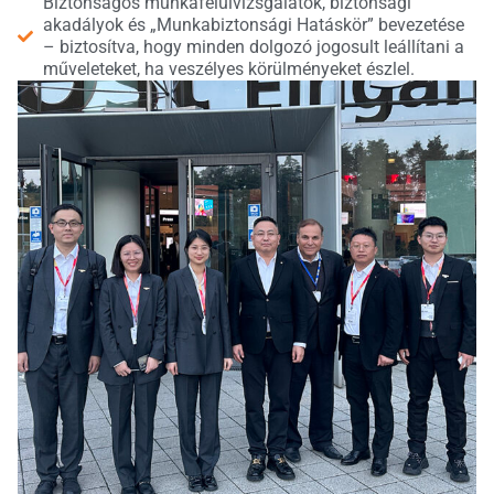
Biztonságos munkafelülvizsgálatok, biztonsági
akadályok és „Munkabiztonsági Hatáskör” bevezetése
– biztosítva, hogy minden dolgozó jogosult leállítani a
műveleteket, ha veszélyes körülményeket észlel.