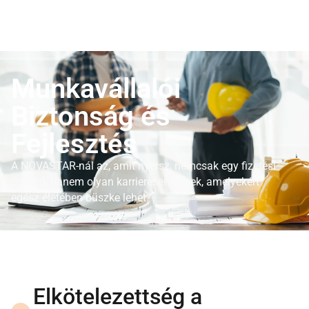
Munkavállalói
Biztonság és
Fejlesztés
A NOVASTAR-nál az, amit nyersz, nemcsak egy fizetési
összeg, hanem olyan karrieresemények, amelyekért
egész életében büszke lehet.
Elkötelezettség a