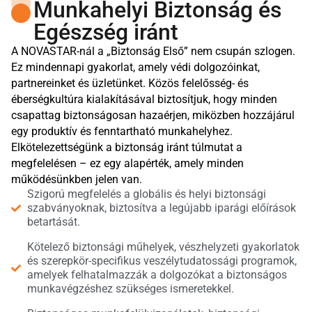
Munkahelyi Biztonság és
Egészség iránt
A NOVASTAR-nál a „Biztonság Első” nem csupán szlogen.
Ez mindennapi gyakorlat, amely védi dolgozóinkat,
partnereinket és üzletünket. Közös felelősség- és
éberségkultúra kialakításával biztosítjuk, hogy minden
csapattag biztonságosan hazaérjen, miközben hozzájárul
egy produktív és fenntartható munkahelyhez.
Elkötelezettségünk a biztonság iránt túlmutat a
megfelelésen – ez egy alapérték, amely minden
működésünkben jelen van.
Szigorú megfelelés a globális és helyi biztonsági
szabványoknak, biztosítva a legújabb iparági előírások
betartását.
Kötelező biztonsági műhelyek, vészhelyzeti gyakorlatok
és szerepkör-specifikus veszélytudatossági programok,
amelyek felhatalmazzák a dolgozókat a biztonságos
munkavégzéshez szükséges ismeretekkel.