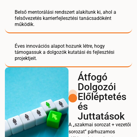
Belső mentorálási rendszert alakítunk ki, ahol a
felsővezetés karrierfejlesztési tanácsadóként
működik.
Éves innovációs alapot hozunk létre, hogy
támogassuk a dolgozók kutatási és fejlesztési
projektjeit.
Átfogó
Dolgozói
Előléptetés
és
Juttatások
A „szakmai sorozat + vezetői
sorozat” párhuzamos