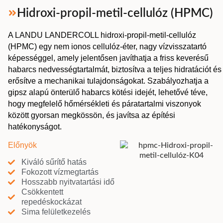
Hidroxi-propil-metil-cellulóz (HPMC)
A LANDU LANDERCOLL hidroxi-propil-metil-cellulóz
(HPMC) egy nem ionos cellulóz-éter, nagy vízvisszatartó
képességgel, amely jelentősen javíthatja a friss keverésű
habarcs nedvességtartalmát, biztosítva a teljes hidratációt és
erősítve a mechanikai tulajdonságokat. Szabályozhatja a
gipsz alapú önterülő habarcs kötési idejét, lehetővé téve,
hogy megfelelő hőmérsékleti és páratartalmi viszonyok
között gyorsan megkössön, és javítsa az építési
hatékonyságot.
Előnyök
Kiváló sűrítő hatás
Fokozott vízmegtartás
Hosszabb nyitvatartási idő
Csökkentett
repedéskockázat
Sima felületkezelés