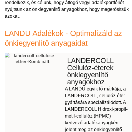
rendelkezik, és célunk, hogy átfogó vegyi adalékportfóliót
nyújtsunk az önkiegyenlítő anyagokhoz, hogy megerősítsük
azokat.
LANDU Adalékok - Optimalizáld az
önkiegyenlítő anyagaidat
LANDERCOLL
Cellulóz-éterek
önkiegyenlítő
anyagokhoz
A LANDU egyik fő márkája, a
LANDERCOLL, cellulóz-éter
gyártására specializálódott. A
LANDERCOLL Hidroxi-propil-
metil-cellulóz (HPMC)
kedvező adalékanyagként
jelent meg az önkiegyenlítő