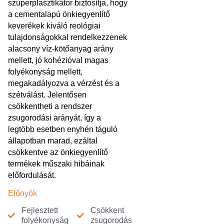
szuperplasztikátor biztosítja, hogy
a cementalapú önkiegyenlítő
keverékek kiváló reológiai
tulajdonságokkal rendelkezzenek
alacsony víz-kötőanyag arány
mellett, jó kohézióval magas
folyékonyság mellett,
megakadályozva a vérzést és a
szétválást. Jelentősen
csökkentheti a rendszer
zsugorodási arányát, így a
legtöbb esetben enyhén táguló
állapotban marad, ezáltal
csökkentve az önkiegyenlítő
termékek műszaki hibáinak
előfordulását.
Előnyök
Fejlesztett
Csökkent
folyékonyság
zsugorodás