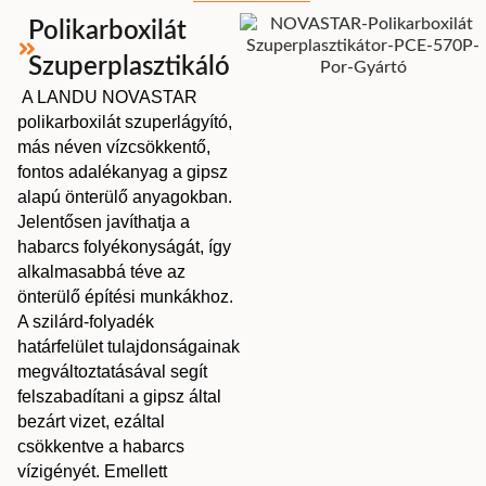
Polikarboxilát
Szuperplasztikáló
A LANDU NOVASTAR
polikarboxilát szuperlágyító,
más néven vízcsökkentő,
fontos adalékanyag a gipsz
alapú önterülő anyagokban.
Jelentősen javíthatja a
habarcs folyékonyságát, így
alkalmasabbá téve az
önterülő építési munkákhoz.
A szilárd-folyadék
határfelület tulajdonságainak
megváltoztatásával segít
felszabadítani a gipsz által
bezárt vizet, ezáltal
csökkentve a habarcs
vízigényét. Emellett