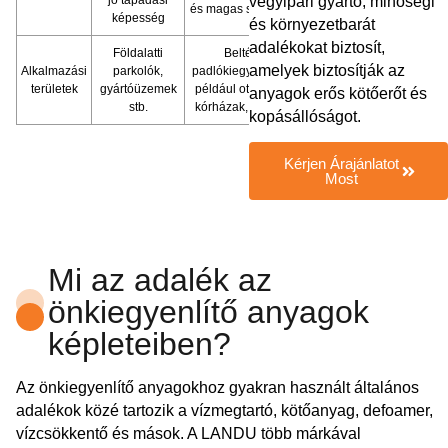
vegyipari gyártó, minőségi
és magas síkosság
képesség
és környezetbarát
adalékokat biztosít,
Földalatti
Beltéri
amelyek biztosítják az
Alkalmazási
parkolók,
padlókiegyenlítés,
területek
gyártóüzemek
például otthonok,
anyagok erős kötőerőt és
stb.
kórházak, iskolák
kopásállóságot.
Kérjen Árajánlatot
Most
Mi az adalék az
önkiegyenlítő anyagok
képleteiben?
Az önkiegyenlítő anyagokhoz gyakran használt általános
adalékok közé tartozik a vízmegtartó, kötőanyag, defoamer,
vízcsökkentő és mások. A LANDU több márkával