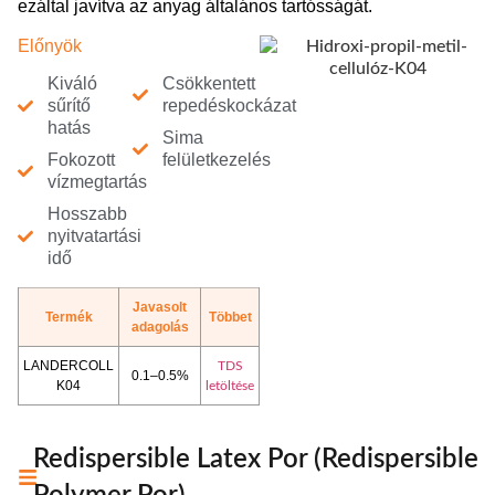
ezáltal javítva az anyag általános tartósságát.
Előnyök
Kiváló
Csökkentett
sűrítő
repedéskockázat
hatás
Sima
Fokozott
felületkezelés
vízmegtartás
Hosszabb
nyitvatartási
idő
Javasolt
Termék
Többet
adagolás
LANDERCOLL
TDS
0.1–0.5%
K04
letöltése
Redispersible Latex Por (Redispersible