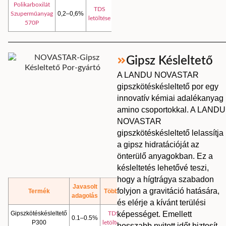
Polikarboxilát
TDS
0,2–0,6%
Szuperműanyag
letöltése
570P
Gipsz Késleltető
A LANDU NOVASTAR
gipszkötéskésleltető por egy
innovatív kémiai adalékanyag
amino csoportokkal. A LANDU
NOVASTAR
gipszkötéskésleltető lelassítja
a gipsz hidratációját az
önterülő anyagokban. Ez a
késleltetés lehetővé teszi,
hogy a hígtrágya szabadon
Javasolt
folyjon a gravitáció hatására,
Termék
Többet
adagolás
és elérje a kívánt terülési
Gipszkötéskésleltető
képességet. Emellett
TDS
0.1–0.5%
P300
letöltése
hosszabb nyitott időt biztosít,