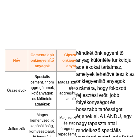
Mindkét önkiegyenlítő
Cementalapú
Gipszalapú
anyag különféle funkciójú
Név
önkiegyenlítő
önkiegyenlítő
anyagok
anyagok
adalékokat tartalmaz,
amelyek lehetővé teszik az
Speciális
önkiegyenlítő anyagok
cement, finom
Magas szilárdságú
aggregátumok,
gipsz,
számára, hogy fokozott
Összetevők
kötőanyagok
aggregátumok és
fejlesztési erőt, jobb
és különféle
adalékok
folyékonyságot és
adalékok
hosszabb tartósságot
Magas
érjenek el. A LANDU, egy
Magas szilárdság
keménység, jó
nagy tapasztalattal
és stabilitás,
kopásállóság,
Jellemzők
üregmentesítés,
rendelkező speciális
környezetbarát,
repedésmentesség
jó tapadási