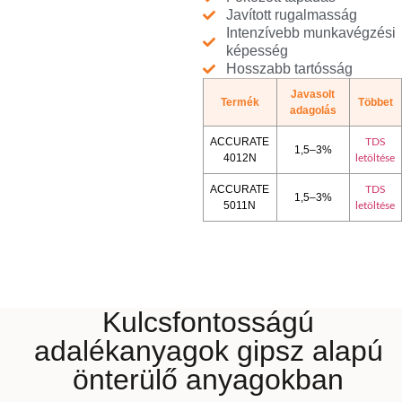
Javított rugalmasság
Intenzívebb munkavégzési
képesség
Hosszabb tartósság
Javasolt
Termék
Többet
adagolás
ACCURATE
TDS
1,5–3%
4012N
letöltése
ACCURATE
TDS
1,5–3%
5011N
letöltése
Kulcsfontosságú
adalékanyagok gipsz alapú
önterülő anyagokban