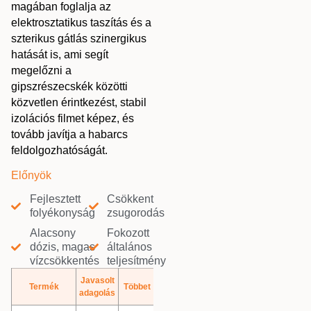
magában foglalja az
elektrosztatikus taszítás és a
szterikus gátlás szinergikus
hatását is, ami segít
megelőzni a
gipszrészecskék közötti
közvetlen érintkezést, stabil
izolációs filmet képez, és
tovább javítja a habarcs
feldolgozhatóságát.
Előnyök
Fejlesztett
Csökkent
folyékonyság
zsugorodás
Alacsony
Fokozott
dózis, magas
általános
vízcsökkentés
teljesítmény
Javasolt
Termék
Többet
adagolás