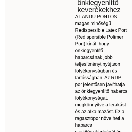
önkiegyenlítő
keverékekhez
A LANDU PONTOS
magas minőségű
Redispersible Latex Port
(Redispersible Polimer
Port) kínál, hogy
önkiegyenlítő
habarcsának jobb
teljesítményt nyújtson
folyékonyságban és
tartósságban. Az RDP
por jelentősen javíthatja
az önkiegyenlítő habarcs
folyékonyságát,
megkönnyítve a lerakást
és az alkalmazást. Ez a
ragasztópor növelheti a
habarcs
szakítószilárdságát és