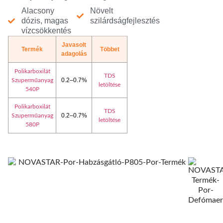
Alacsony
Növelt
dózis, magas
szilárdságfejlesztés
vízcsökkentés
Javasolt
Termék
Többet
adagolás
Polikarboxilát
TDS
0.2–0.7%
Szuperműanyag
letöltése
540P
Polikarboxilát
TDS
0.2–0.7%
Szuperműanyag
letöltése
580P