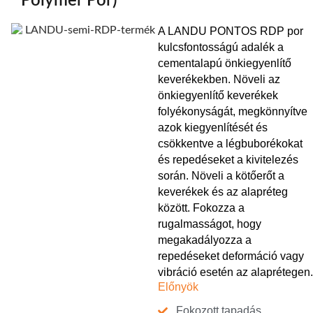
Polymer Por)
A LANDU PONTOS RDP por
kulcsfontosságú adalék a
cementalapú önkiegyenlítő
keverékekben. Növeli az
önkiegyenlítő keverékek
folyékonyságát, megkönnyítve
azok kiegyenlítését és
csökkentve a légbuborékokat
és repedéseket a kivitelezés
során. Növeli a kötőerőt a
keverékek és az alapréteg
között. Fokozza a
rugalmasságot, hogy
megakadályozza a
repedéseket deformáció vagy
vibráció esetén az alaprétegen.
Előnyök
Fokozott tapadás