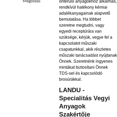
önterülő anyagokhoz alkalmas,
rendkívül hatékony kémiai
adalékanyagainak alapvető
bemutatása. Ha többet
szeretne megtudni, vagy
egyedi receptúrára van
szüksége, kérjük, vegye fel a
kapcsolatot műszaki
csapatunkkal, akik részletes
műszaki tanácsadást nyújtanak
Önnek. Szeretnénk ingyenes
mintákat biztosítani Önnek
TDS-sel és kapcsolódó
brosúrákkal.
LANDU -
Specialitás Vegyi
Anyagok
Szakértője