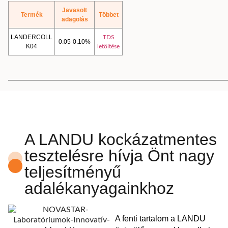
Javasolt
Termék
Többet
adagolás
LANDERCOLL
TDS
0.05-0.10%
K04
letöltése
A LANDU kockázatmentes
tesztelésre hívja Önt nagy
teljesítményű
adalékanyagainkhoz
A fenti tartalom a LANDU