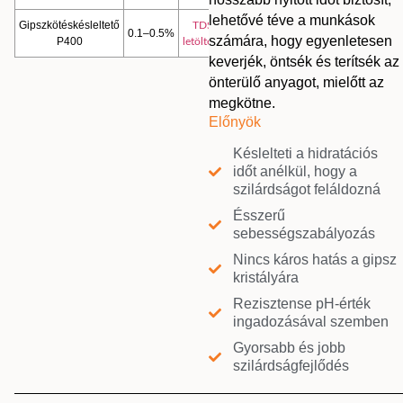
lehetővé téve a munkások
Gipszkötéskésleltető
TDS
0.1–0.5%
számára, hogy egyenletesen
P400
letöltése
keverjék, öntsék és terítsék az
önterülő anyagot, mielőtt az
megkötne.
Előnyök
Késlelteti a hidratációs
időt anélkül, hogy a
szilárdságot feláldozná
Ésszerű
sebességszabályozás
Nincs káros hatás a gipsz
kristályára
Rezisztense pH-érték
ingadozásával szemben
Gyorsabb és jobb
szilárdságfejlődés