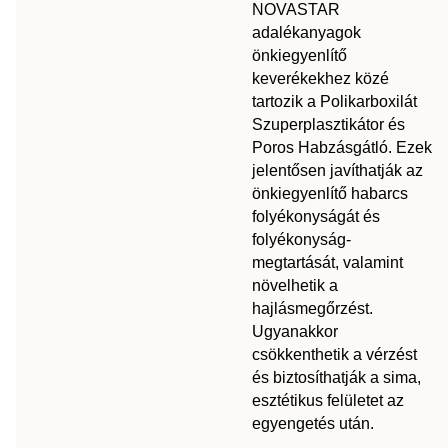
NOVASTAR
adalékanyagok
önkiegyenlítő
keverékekhez közé
tartozik a Polikarboxilát
Szuperplasztikátor és
Poros Habzásgátló. Ezek
jelentősen javíthatják az
önkiegyenlítő habarcs
folyékonyságát és
folyékonyság-
megtartását, valamint
növelhetik a
hajlásmegőrzést.
Ugyanakkor
csökkenthetik a vérzést
és biztosíthatják a sima,
esztétikus felületet az
egyengetés után.