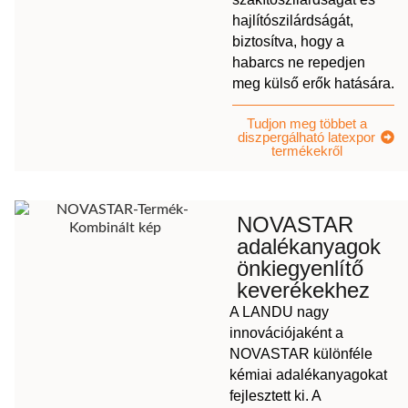
hajlítószilárdságát,
biztosítva, hogy a
habarcs ne repedjen
meg külső erők hatására.
Tudjon meg többet a
diszpergálható latexpor
termékekről
NOVASTAR
adalékanyagok
önkiegyenlítő
keverékekhez
A LANDU nagy
innovációjaként a
NOVASTAR különféle
kémiai adalékanyagokat
fejlesztett ki. A