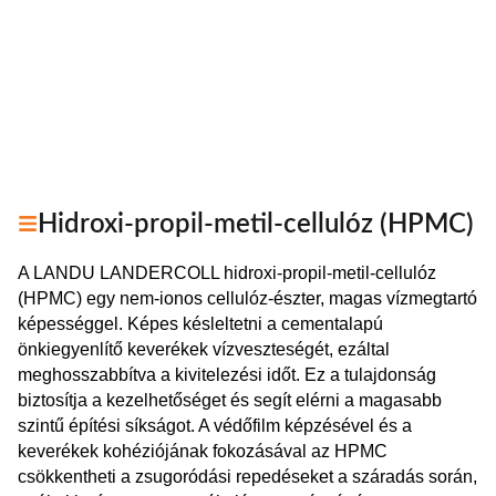
Hidroxi-propil-metil-cellulóz (HPMC)
A LANDU LANDERCOLL hidroxi-propil-metil-cellulóz
(HPMC) egy nem-ionos cellulóz-észter, magas vízmegtartó
képességgel. Képes késleltetni a cementalapú
önkiegyenlítő keverékek vízveszteségét, ezáltal
meghosszabbítva a kivitelezési időt. Ez a tulajdonság
biztosítja a kezelhetőséget és segít elérni a magasabb
szintű építési síkságot. A védőfilm képzésével és a
keverékek kohéziójának fokozásával az HPMC
csökkentheti a zsugoródási repedéseket a száradás során,