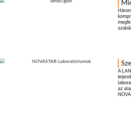
Mi
Három 
kompr
megfe
szabál
Sze
A LAND
teljes
labor
az al
NOVAST