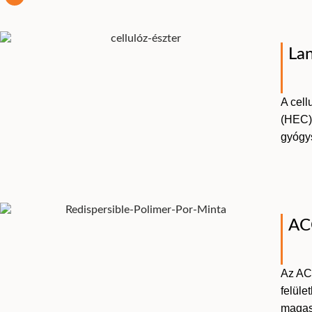
Lan
A cell
(HEC) 
gyógys
AC
Az AC
felüle
magas 