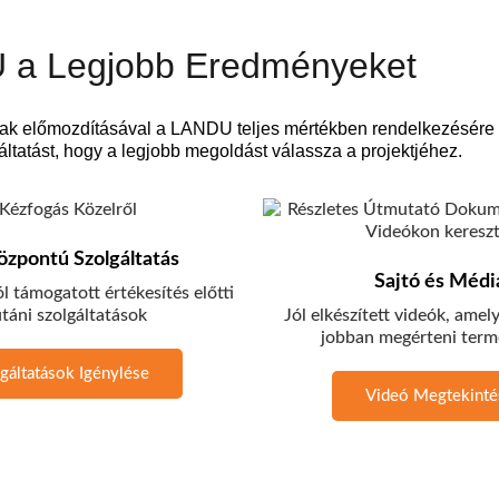
 a Legjobb Eredményeket
ak előmozdításával a LANDU teljes mértékben rendelkezésére á
ltatást, hogy a legjobb megoldást válassza a projektjéhez.
zpontú Szolgáltatás
Sajtó és Médi
l támogatott értékesítés előtti
utáni szolgáltatások
Jól elkészített videók, amel
jobban megérteni ter
gáltatások Igénylése
Videó Megtekinté