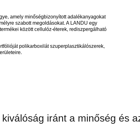
ye, amely minőségbizonyított adalékanyagokat
zemélyre szabott megoldásokat. A LANDU egy
termékei között cellulóz-éterek, rediszpergálható
fólióját polikarboxilát szuperplasztikálószerek,
erületeire.
kiválóság iránt a minőség és a