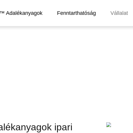
r™ Adalékanyagok
Fenntarthatóság
Vállalat
lékanyagok ipari