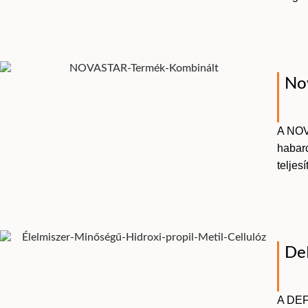
No
A NOV
habarc
teljes
De
A DEFI