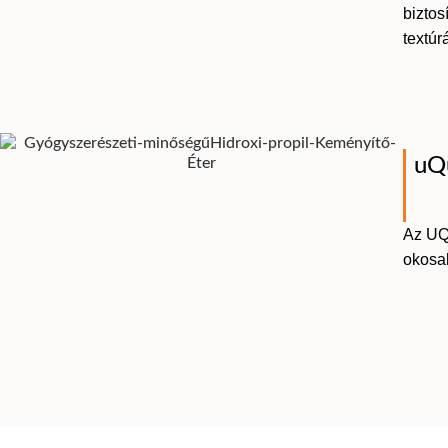
biztos
textúrá
uQ
Az UQ
okosab