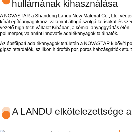
hullámának kihasználása
A NOVASTAR a Shandong Landu New Material Co., Ltd. védjeg
kínál építőanyagokhoz, valamint átfogó szolgáltatásokat és s
vezető high-tech vállalat Kínában, a kémiai anyaggyártás élén, 
polimerpor, valamint innovatív adalékanyagok találhatók.
Az építőipari adalékanyagok területén a NOVASTAR kibővíti port
gipsz retardálók, szilikon hidrofób por, poros habzásgátlók stb. t
A LANDU elkötelezettsége a 