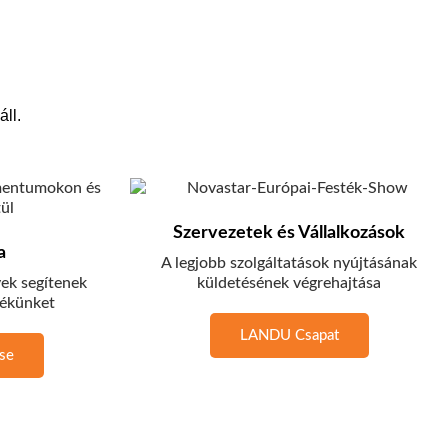
ll.
Szervezetek és Vállalkozások
a
A legjobb szolgáltatások nyújtásának
yek segítenek
küldetésének végrehajtása
mékünket
LANDU Csapat
se