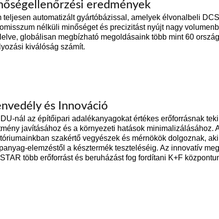
nőségellenőrzési eredmények
teljesen automatizált gyártóbázissal, amelyek élvonalbeli DC
omisszum nélküli minőséget és precizitást nyújt nagy volu
lelve, globálisan megbízható megoldásaink több mint 60 orszá
yozási kiválóság számít.
nvedély és Innováció
U-nál az építőipari adalékanyagokat értékes erőforrásnak teki
ítmény javításához és a környezeti hatások minimalizálásához. A
atóriumainkban szakértő vegyészek és mérnökök dolgoznak, a
apanyag-elemzéstől a késztermék teszteléséig. Az innovatív m
AR több erőforrást és beruházást fog fordítani K+F központun