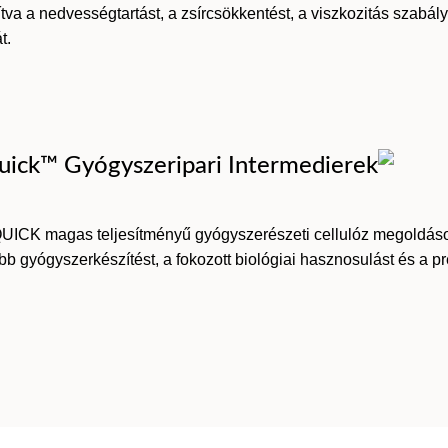
ítva a nedvességtartást, a zsírcsökkentést, a viszkozitás szabályo
t.
uick™ Gyógyszeripari Intermedierek
UICK magas teljesítményű gyógyszerészeti cellulóz megoldások
b gyógyszerkészítést, a fokozott biológiai hasznosulást és a pre