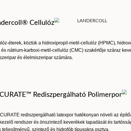
dercoll® Cellulóz
ulóz-éterek, köztük a hidroxipropil-metil-cellulóz (HPMC), hidroxe
és nátrium-karboxi-metil-cellulóz (CMC) szakértője száraz kev
zeripar és élelmiszeripar számára.
CURATE™ Rediszpergálható Polimerpor
CURATE rediszpergálható latexpor hatékonyan növeli az építő
tkezelő rendszer és önszintező keverékek tapadását és tartós
teljesítményű, szintező és hidrofób típusokra osztva.