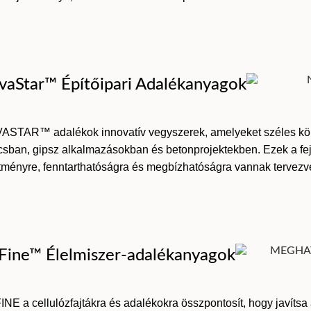
vaStar™ Építőipari Adalékanyagok
ASTAR™ adalékok innovatív vegyszerek, amelyeket széles kö
sban, gipsz alkalmazásokban és betonprojektekben. Ezek a fejl
ítményre, fenntarthatóságra és megbízhatóságra vannak tervezv
Fine™ Élelmiszer-adalékanyagok
NE a cellulózfajtákra és adalékokra összpontosít, hogy javítsa 