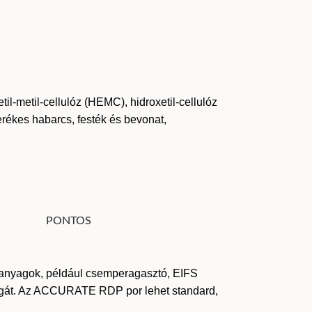
til-metil-cellulóz (HEMC), hidroxetil-cellulóz
erékes habarcs, festék és bevonat,
anyagok, például csemperagasztó, EIFS
ságát. Az ACCURATE RDP por lehet standard,