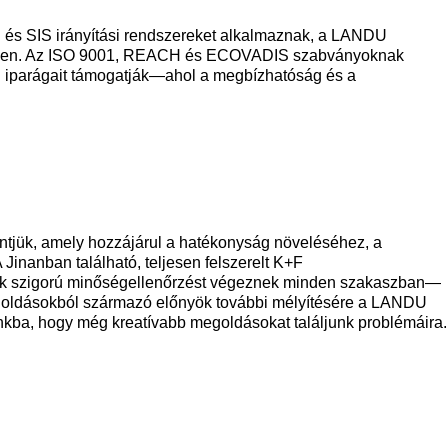
S és SIS irányítási rendszereket alkalmaznak, a LANDU
menben. Az ISO 9001, REACH és ECOVADIS szabványoknak
g iparágait támogatják—ahol a megbízhatóság és a
ntjük, amely hozzájárul a hatékonyság növeléséhez, a
 Jinanban található, teljesen felszerelt K+F
kik szigorú minőségellenőrzést végeznek minden szakaszban—
egoldásokból származó előnyök további mélyítésére a LANDU
kba, hogy még kreatívabb megoldásokat találjunk problémáira.