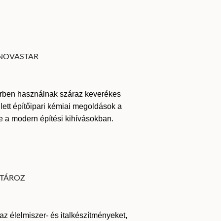
rben használnak száraz keverékes
ett építőipari kémiai megoldások a
e a modern építési kihívásokban.
az élelmiszer- és italkészítményeket,