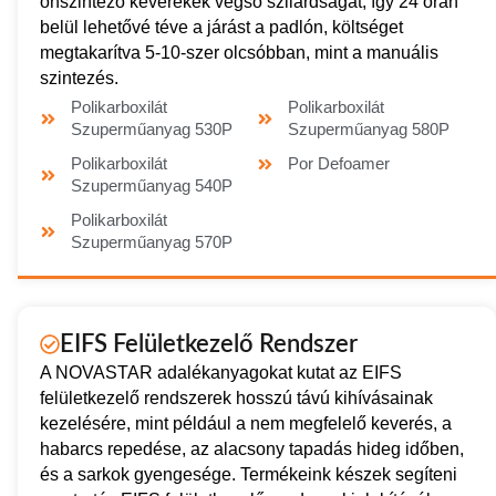
önszintező keverékek végső szilárdságát, így 24 órán
belül lehetővé téve a járást a padlón, költséget
megtakarítva 5-10-szer olcsóbban, mint a manuális
szintezés.
Polikarboxilát
Polikarboxilát
Szuperműanyag 530P
Szuperműanyag 580P
Polikarboxilát
Por Defoamer
Szuperműanyag 540P
Polikarboxilát
Szuperműanyag 570P
EIFS Felületkezelő Rendszer
A NOVASTAR adalékanyagokat kutat az EIFS
felületkezelő rendszerek hosszú távú kihívásainak
kezelésére, mint például a nem megfelelő keverés, a
habarcs repedése, az alacsony tapadás hideg időben,
és a sarkok gyengesége. Termékeink készek segíteni