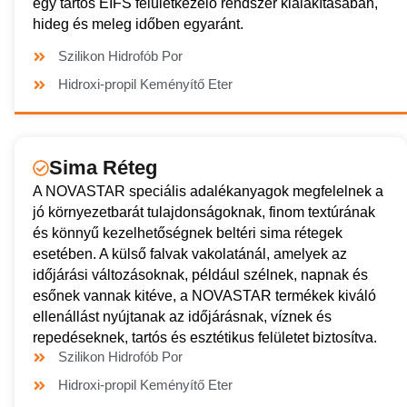
egy tartós EIFS felületkezelő rendszer kialakításában,
hideg és meleg időben egyaránt.
Szilikon Hidrofób Por
Hidroxi-propil Keményítő Eter
Sima Réteg
A NOVASTAR speciális adalékanyagok megfelelnek a
jó környezetbarát tulajdonságoknak, finom textúrának
és könnyű kezelhetőségnek beltéri sima rétegek
esetében. A külső falvak vakolatánál, amelyek az
időjárási változásoknak, például szélnek, napnak és
esőnek vannak kitéve, a NOVASTAR termékek kiváló
ellenállást nyújtanak az időjárásnak, víznek és
repedéseknek, tartós és esztétikus felületet biztosítva.
Szilikon Hidrofób Por
Hidroxi-propil Keményítő Eter