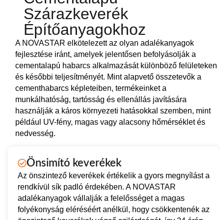
Szárazkeverék
Építőanyagokhoz
A NOVASTAR elkötelezett az olyan adalékanyagok
fejlesztése iránt, amelyek jelentősen befolyásolják a
cementalapú habarcs alkalmazását különböző felületeken
és későbbi teljesítményét. Mint alapvető összetevők a
cementhabarcs képleteiben, termékeinket a
munkálhatóság, tartósság és ellenállás javítására
használják a káros környezeti hatásokkal szemben, mint
például UV-fény, magas vagy alacsony hőmérséklet és
nedvesség.
Önsimító keverékek
Az önszintező keverékek értékelik a gyors megnyílást a
rendkívül sík padló érdekében. A NOVASTAR
adalékanyagok vállalják a felelősséget a magas
folyékonyság eléréséért anélkül, hogy csökkentenék az