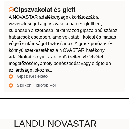
Gipszvakolat és glett
A NOVASTAR adalékanyagok korlátozzák a
vízveszteséget a gipszvakolatban és glettben,
különösen a szórással alkalmazott gipszalapú száraz
habarcsok esetében, amelyek stabil kötést és magas
végső szilárdságot biztosítanak. A gipsz porózus és
könnyű szerkezetéhez a NOVASTAR hatékony
adalékokat is nyújt az ellenőrizetlen vízfelvétel
megelőzésére, amely penészedést vagy elégtelen
szilárdságot okozhat.
Gipsz Késleltető
Szilikon Hidrofób Por
LANDU NOVASTAR