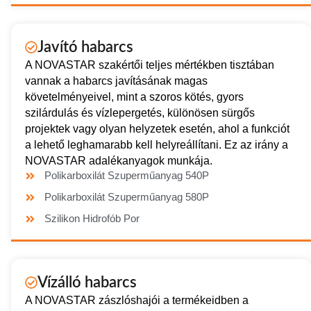
Javító habarcs
A NOVASTAR szakértői teljes mértékben tisztában
vannak a habarcs javításának magas
követelményeivel, mint a szoros kötés, gyors
szilárdulás és vízlepergetés, különösen sürgős
projektek vagy olyan helyzetek esetén, ahol a funkciót
a lehető leghamarabb kell helyreállítani. Ez az irány a
NOVASTAR adalékanyagok munkája.
Polikarboxilát Szuperműanyag 540P
Polikarboxilát Szuperműanyag 580P
Szilikon Hidrofób Por
Vízálló habarcs
A NOVASTAR zászlóshajói a termékeidben a