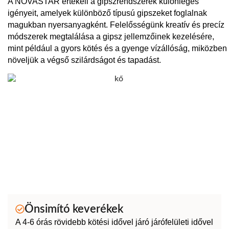
A NOVASTAR értékeli a gipszrendszerek különleges
igényeit, amelyek különböző típusú gipszeket foglalnak
magukban nyersanyagként. Felelősségünk kreatív és precíz
módszerek megtalálása a gipsz jellemzőinek kezelésére,
mint például a gyors kötés és a gyenge vízállóság, miközben
növeljük a végső szilárdságot és tapadást.
Önsimító keverékek
A 4-6 órás rövidebb kötési idővel járó járófelületi idővel