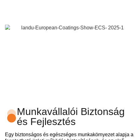
Munkavállalói Biztonság
és Fejlesztés
Egy biztonságos és egészséges munkakörnyezet alapja a