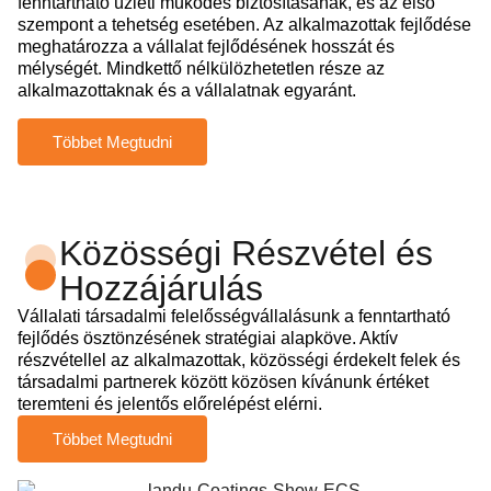
fenntartható üzleti működés biztosításának, és az első
szempont a tehetség esetében. Az alkalmazottak fejlődése
meghatározza a vállalat fejlődésének hosszát és
mélységét. Mindkettő nélkülözhetetlen része az
alkalmazottaknak és a vállalatnak egyaránt.
Többet Megtudni
Közösségi Részvétel és
Hozzájárulás
Vállalati társadalmi felelősségvállalásunk a fenntartható
fejlődés ösztönzésének stratégiai alapköve. Aktív
részvétellel az alkalmazottak, közösségi érdekelt felek és
társadalmi partnerek között közösen kívánunk értéket
teremteni és jelentős előrelépést elérni.
Többet Megtudni