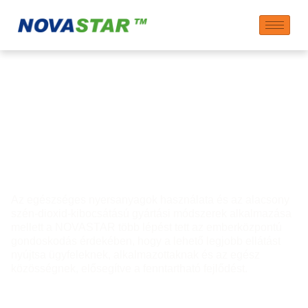
Emberek –
Elkötelezettek
vagyunk az iránt,
hogy törődjünk velük
Az egészséges nyersanyagok használata és az alacsony
szén-dioxid-kibocsátású gyártási módszerek alkalmazása
mellett a NOVASTAR több lépést tett az emberközpontú
gondoskodás érdekében, hogy a lehető legjobb ellátást
nyújtsa ügyfeleknek, alkalmazottaknak és az egész
közösségnek, elősegítve a fenntartható fejlődést.