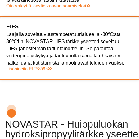
Ota yhteyttä laastin kaavan saamiseksi
EIFS
Laajalla soveltuuvuustemperatuurialueella -30℃:sta
80℃:iin, NOVASTAR HPS tärkkelyseetteri soveltuu
EIFS-järjestelmän tartuntamortteliin. Se parantaa
vedenpidätyskykyä ja tarttuvuutta samalla ehkäisten
halkeilua ja kutistumista lämpötilavaihteluiden vuoksi.
Lisäaineita EIFS:ään
NOVASTAR - Huippuluokan
hydroksipropyylitärkkelyseette