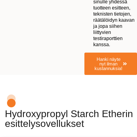
sinulle yhdessä
tuotteen esitteen,
teknisten tietojen,
räätälöidyn kaavan
ja jopa siihen
liittyvien
testiraporttien
kanssa.
Hanki näyte
nyt ilman
kustannuksia!
Hydroxypropyl Starch Etherin
esittelysovellukset