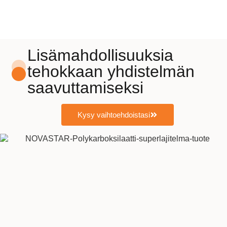
Lisämahdollisuuksia
tehokkaan yhdistelmän
saavuttamiseksi
Kysy vaihtoehdoistasi