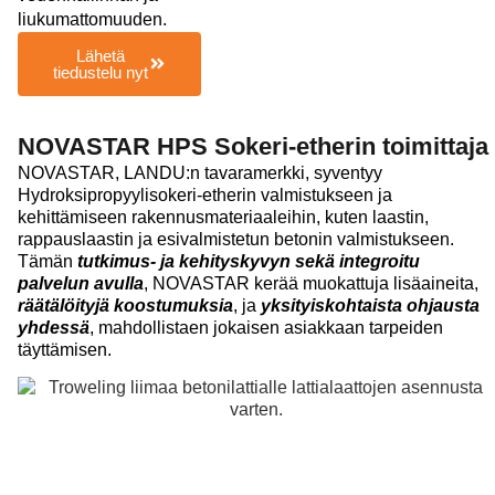
liukumattomuuden.
Lähetä
tiedustelu nyt
NOVASTAR HPS Sokeri-etherin toimittaja
NOVASTAR, LANDU:n tavaramerkki, syventyy
Hydroksipropyylisokeri-etherin valmistukseen ja
kehittämiseen rakennusmateriaaleihin, kuten laastin,
rappauslaastin ja esivalmistetun betonin valmistukseen.
Tämän
tutkimus- ja kehityskyvyn sekä integroitu
palvelun avulla
, NOVASTAR kerää muokattuja lisäaineita,
räätälöityjä koostumuksia
, ja
yksityiskohtaista ohjausta
yhdessä
, mahdollistaen jokaisen asiakkaan tarpeiden
täyttämisen.