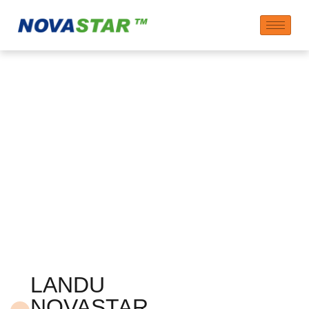
Hydroksipropyylisokeri
etheri – HPS-sokeri-
etherin toimittaja
LANDU
NOVASTAR