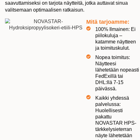
saavuttamiseksi on tarjota näytteitä, jotka auttavat sinua
valitsemaan optimaalisen ratkaisun.
Mitä tarjoamme:
100% Ilmainen: Ei
piilokuluja –
katamme näytteen
ja toimituskulut.
Nopea toimitus:
Näytteesi
lähetetään nopeasti
FedExillä tai
DHL:llä 7-15
päivässä.
Kaikki yhdessä
palvelussa:
Huolellisesti
pakattu
NOVASTAR HPS-
tärkkelysieterran
näyte lähetetään