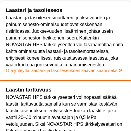
Laastari ja tasoiteseos
Laastari- ja tasoiteseosmorttaren, juoksevuuden ja
painumisenesto-ominaisuudet ovat keskenään
ristiriidassa. Juoksevuuden lisääminen johtaa usein
painumiseneston heikkenemiseen. Kuitenkin
NOVASTAR HPS tärkkelyseetteri voi tasapainottaa näitä
kahta ominaisuutta laastari- ja tasoitemorttareissa,
erityisesti koneellisesti ruiskutettavassa laastissa, joka
vaatii korkeaa juoksevuutta ja painumisenestoa.
Ota yhteyttä laastari- ja tasoiteseoksen kaavan saamiseksi
Laastin tarttuvuus
NOVASTAR HPS tärkkelyseetteri voi nopeasti säätää
laastin tarttuvuutta samalla kun se varmistaa kestävän
laastin asennuksen, erityisesti E-luokan laastille, joka
vaatii 20–30 minuutin avausajan ja 0,5 MPa
vetolujuuden. Siksi NOVASTAR HPS tärkkelyseetteri on
tärkeä ainesosa laastin kaavassa.