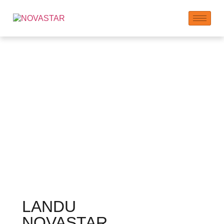
Eter de almidón
hidroxi-propil –
Proveedor de Eter de
Almidón HPS
LANDU
NOVASTAR