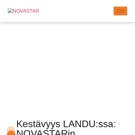
Planeetta:
Sitoutumisemme
kestävään elämään
Kestävyys LANDU:ssa:
NOVASTARin