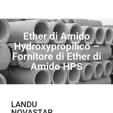
Ether di Amido
Hydroxypropilico –
Fornitore di Ether di
Amido HPS
LANDU
NOVASTAR