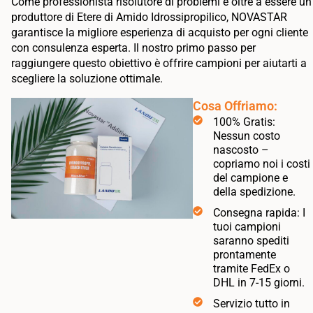
Come professionista risolutore di problemi e oltre a essere un
produttore di Etere di Amido Idrossipropilico, NOVASTAR
garantisce la migliore esperienza di acquisto per ogni cliente
con consulenza esperta. Il nostro primo passo per
raggiungere questo obiettivo è offrire campioni per aiutarti a
scegliere la soluzione ottimale.
Cosa Offriamo:
100% Gratis:
Nessun costo
nascosto –
copriamo noi i costi
del campione e
della spedizione.
Consegna rapida: I
tuoi campioni
saranno spediti
prontamente
tramite FedEx o
DHL in 7-15 giorni.
Servizio tutto in