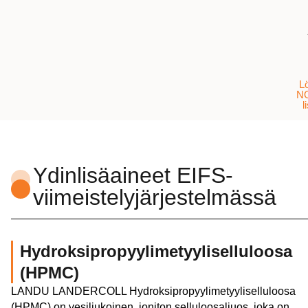
L
N
l
Ydinlisäaineet EIFS-
viimeistelyjärjestelmässä
Hydroksipropyylimetyyliselluloosa
(HPMC)
LANDU LANDERCOLL Hydroksipropyylimetyyliselluloosa
(HPMC) on vesiliukoinen, ioniton selluloosaliuos, joka on