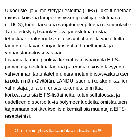
Ulkoeriste- ja viimeistelyjärjestelmä (EIFS), joka tunnetaan
myös ulkoisena lämpöeristyskomposiittijärjestelmänä
(ETICS), toimii tärkeänä suojatoimenpiteenä rakennuksille.
Tämä edistynyt säänkestävä järjestelmä eristää
tehokkaasti rakennuksen julkisivut ulkoisilta vaikutteilta,
tarjoten kattavan suojan kosteutta, hapettumista ja
ympäristörasitusta vastaan.
Lisäämällä monipuolisia kemiallisia lisäaineita EIFS-
pinnoitusjärjestelmä tarjoaa paremman työstettävyyden,
vahvemman tartuntatehon, parannetun eristysvaikutuksen
ja pidemmän käyttöiän. LANDU, suuri erikoiskemikaalien
valmistaja, jolla on runsas kokemus, toimittaa
korkealaatuisia EIFS-lisäaineita, kuten selluloosaa ja
uudelleen dispersoituvia polymeerituotteita, omistautuen
tarjoamaan poikkeuksellisia kemiallisia muuntajia EIFS-
resepteihisi.
Ota meihin yhteyttä saadaksesi lisätietoja