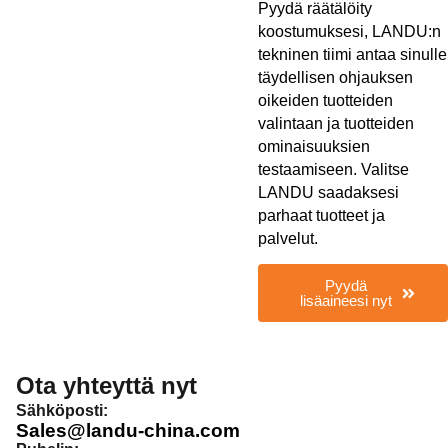
Pyydä räätälöity
koostumuksesi, LANDU:n
tekninen tiimi antaa sinulle
täydellisen ohjauksen
oikeiden tuotteiden
valintaan ja tuotteiden
ominaisuuksien
testaamiseen. Valitse
LANDU saadaksesi
parhaat tuotteet ja
palvelut.
Pyydä
lisäaineesi nyt
Ota yhteyttä nyt
Sähköposti:
Sales@landu-china.com