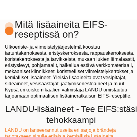
Mitä lisäaineita EIFS-
reseptissä on?
Ulkoeriste- ja viimeistelyjärjestelmä koostuu
tartuntakerroksesta, eristyskerroksesta, rappauskerroksesta,
koristekerroksesta ja tarvikkeista, mukaan lukien liimalaastit,
eristyslevyt, pohjamaalit, halkeilua estävä verkkomateriaali,
mekaaniset kiinnikkeet, koristeelliset viimeistelykerrokset ja
kemialliset lisäaineet. Yleisiä lisäaineita ovat vesipitäjät,
sideaineet, vesisäästäjät, jäätymisenestoaineet ja muut.
Kypsä erikoiskemikaalien valmistaja LANDU omistautuu
tarjoamaan optimaalisen lisäaineratkaisun EIFS-reseptille.
LANDU-lisäaineet - Tee EIFS:stäsi
tehokkaampi
LANDU on lanseerannut useita eri sarjoja brändejä
tarjotakseen sinulle erilaisia kemiallisia lisäaineita