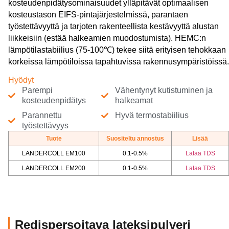
kosteudenpidätysominaisuudet ylläpitävät optimaalisen
kosteustason EIFS-pintajärjestelmissä, parantaen
työstettävyyttä ja tarjoten rakenteellista kestävyyttä alustan
liikkeisiin (estää halkeamien muodostumista). HEMC:n
lämpötilastabiilius (75-100℃) tekee siitä erityisen tehokkaan
korkeissa lämpötiloissa tapahtuvissa rakennusympäristöissä.
Hyödyt
Parempi
Vähentynyt kutistuminen ja
kosteudenpidätys
halkeamat
Parannettu
Hyvä termostabiilius
työstettävyys
Tuote
Suositeltu annostus
Lisää
LANDERCOLL EM100
0.1-0.5%
Lataa TDS
LANDERCOLL EM200
0.1-0.5%
Lataa TDS
Redispersoitava lateksipulveri