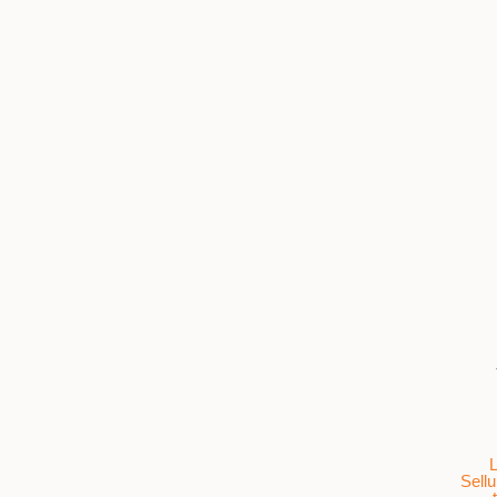
L
Sellu