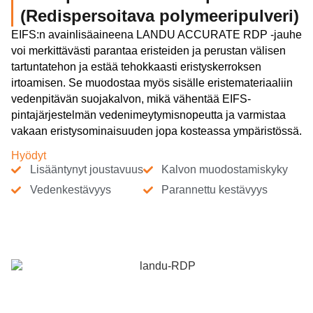
(Redispersoitava polymeeripulveri)
EIFS:n avainlisäaineena LANDU ACCURATE RDP -jauhe
voi merkittävästi parantaa eristeiden ja perustan välisen
tartuntatehon ja estää tehokkaasti eristyskerroksen
irtoamisen. Se muodostaa myös sisälle eristemateriaaliin
vedenpitävän suojakalvon, mikä vähentää EIFS-
pintajärjestelmän vedenimeytymisnopeutta ja varmistaa
vakaan eristysominaisuuden jopa kosteassa ympäristössä.
Hyödyt
Lisääntynyt joustavuus
Kalvon muodostamiskyky
Vedenkestävyys
Parannettu kestävyys