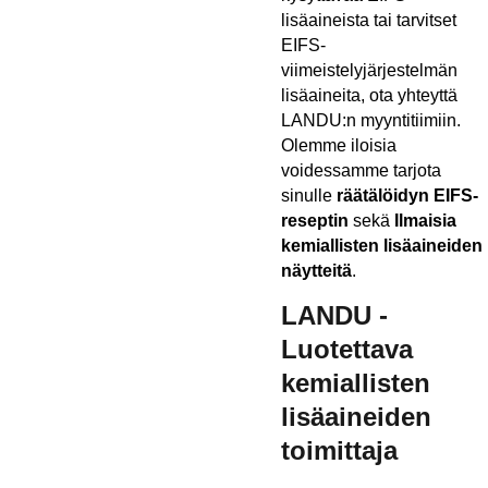
lisäaineista tai tarvitset
EIFS-
viimeistelyjärjestelmän
lisäaineita, ota yhteyttä
LANDU:n myyntitiimiin.
Olemme iloisia
voidessamme tarjota
sinulle
räätälöidyn EIFS-
reseptin
sekä
Ilmaisia
kemiallisten lisäaineiden
näytteitä
.
LANDU -
Luotettava
kemiallisten
lisäaineiden
toimittaja