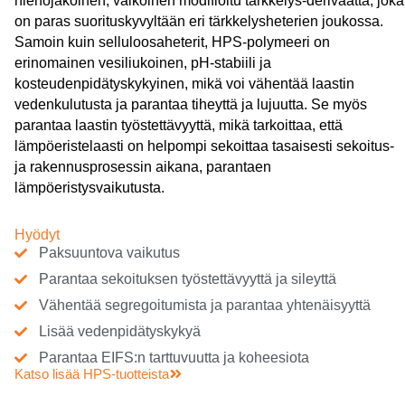
hienojakoinen, valkoinen modifioitu tärkkelys-derivaatta, joka
on paras suorituskyvyltään eri tärkkelysheterien joukossa.
Samoin kuin selluloosaheterit, HPS-polymeeri on
erinomainen vesiliukoinen, pH-stabiili ja
kosteudenpidätyskykyinen, mikä voi vähentää laastin
vedenkulutusta ja parantaa tiheyttä ja lujuutta. Se myös
parantaa laastin työstettävyyttä, mikä tarkoittaa, että
lämpöeristelaasti on helpompi sekoittaa tasaisesti sekoitus-
ja rakennusprosessin aikana, parantaen
lämpöeristysvaikutusta.
Hyödyt
Paksuuntova vaikutus
Parantaa sekoituksen työstettävyyttä ja sileyttä
Vähentää segregoitumista ja parantaa yhtenäisyyttä
Lisää vedenpidätyskykyä
Parantaa EIFS:n tarttuvuutta ja koheesiota
Katso lisää HPS-tuotteista