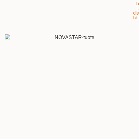
L
dis
lat