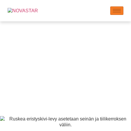
Ulkoeriste- ja
viimeistelyjärjestelmän
(EIFS) lisäaineet