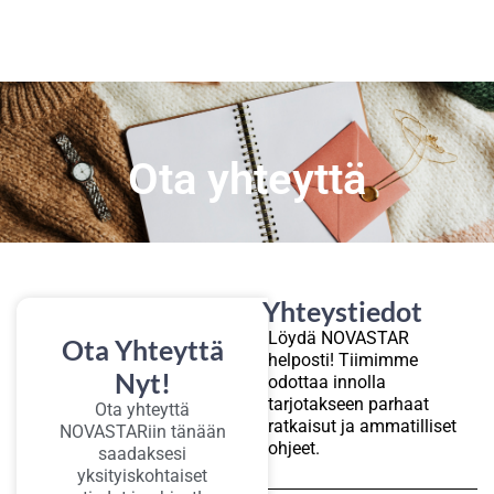
Ota yhteyttä
Yhteystiedot
Löydä NOVASTAR
Ota Yhteyttä
helposti! Tiimimme
Nyt!
odottaa innolla
tarjotakseen parhaat
Ota yhteyttä
ratkaisut ja ammatilliset
NOVASTARiin tänään
ohjeet.
saadaksesi
yksityiskohtaiset