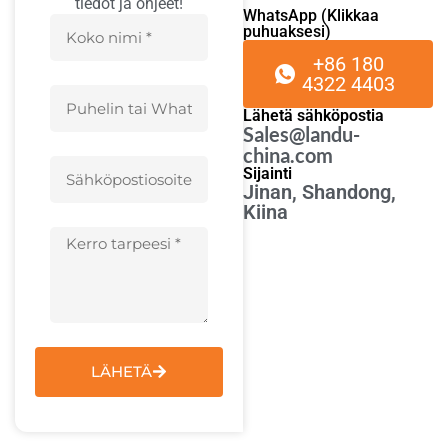
tiedot ja ohjeet!
WhatsApp (Klikkaa
puhuaksesi)
+86 180
4322 4403
Lähetä sähköpostia
Sales@landu-
china.com
Sijainti
Jinan, Shandong,
Kiina
LÄHETÄ