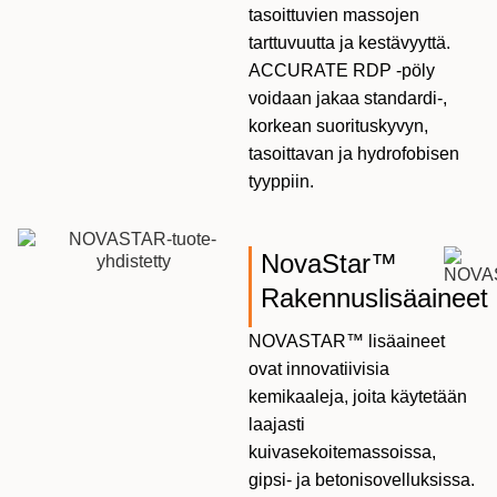
tasoittuvien massojen
tarttuvuutta ja kestävyyttä.
ACCURATE RDP -pöly
voidaan jakaa standardi-,
korkean suorituskyvyn,
tasoittavan ja hydrofobisen
tyyppiin.
NovaStar™
Rakennuslisäaineet
NOVASTAR™ lisäaineet
ovat innovatiivisia
kemikaaleja, joita käytetään
laajasti
kuivasekoitemassoissa,
gipsi- ja betonisovelluksissa.