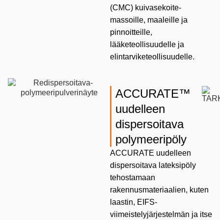
(CMC) kuivasekoite-
massoille, maaleille ja
pinnoitteille,
lääketeollisuudelle ja
elintarviketeollisuudelle.
ACCURATE™
uudelleen
dispersoitava
polymeeripöly
ACCURATE uudelleen
dispersoitava lateksipöly
tehostamaan
rakennusmateriaalien, kuten
laastin, EIFS-
viimeistelyjärjestelmän ja itse