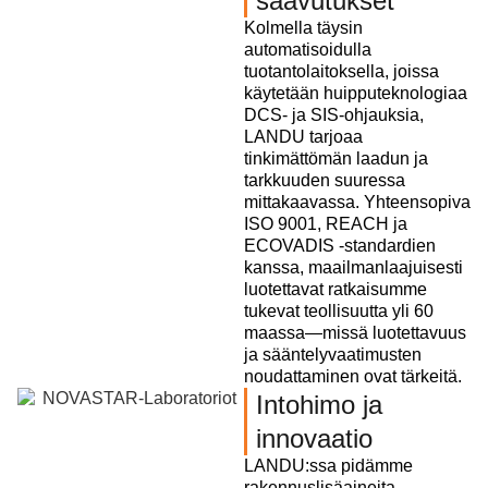
saavutukset
Kolmella täysin
automatisoidulla
tuotantolaitoksella, joissa
käytetään huipputeknologiaa
DCS- ja SIS-ohjauksia,
LANDU tarjoaa
tinkimättömän laadun ja
tarkkuuden suuressa
mittakaavassa. Yhteensopiva
ISO 9001, REACH ja
ECOVADIS -standardien
kanssa, maailmanlaajuisesti
luotettavat ratkaisumme
tukevat teollisuutta yli 60
maassa—missä luotettavuus
ja sääntelyvaatimusten
noudattaminen ovat tärkeitä.
Intohimo ja
innovaatio
LANDU:ssa pidämme
rakennuslisäaineita