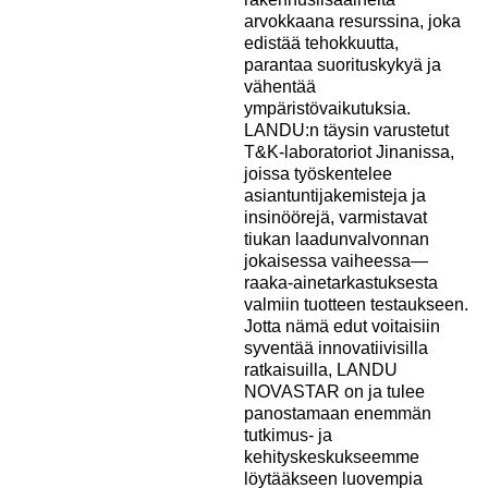
arvokkaana resurssina, joka
edistää tehokkuutta,
parantaa suorituskykyä ja
vähentää
ympäristövaikutuksia.
LANDU:n täysin varustetut
T&K-laboratoriot Jinanissa,
joissa työskentelee
asiantuntijakemisteja ja
insinöörejä, varmistavat
tiukan laadunvalvonnan
jokaisessa vaiheessa—
raaka-ainetarkastuksesta
valmiin tuotteen testaukseen.
Jotta nämä edut voitaisiin
syventää innovatiivisilla
ratkaisuilla, LANDU
NOVASTAR on ja tulee
panostamaan enemmän
tutkimus- ja
kehityskeskukseemme
löytääkseen luovempia