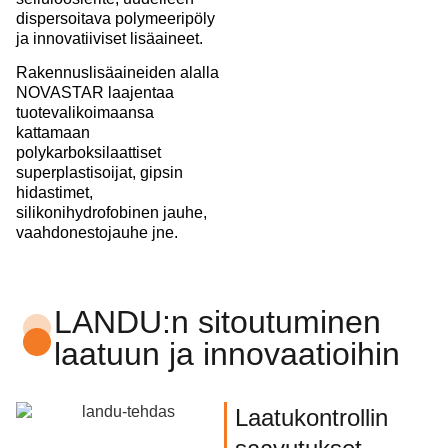
dispersoitava polymeeripöly
ja innovatiiviset lisäaineet.
Rakennuslisäaineiden alalla
NOVASTAR laajentaa
tuotevalikoimaansa
kattamaan
polykarboksilaattiset
superplastisoijat, gipsin
hidastimet,
silikonihydrofobinen jauhe,
vaahdonestojauhe jne.
LANDU:n sitoutuminen
laatuun ja innovaatioihin
Laatukontrollin