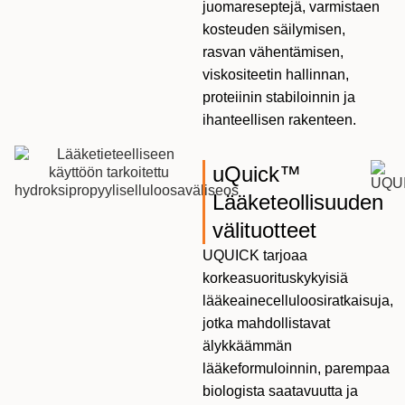
juomareseptejä, varmistaen
kosteuden säilymisen,
rasvan vähentämisen,
viskositeetin hallinnan,
proteiinin stabiloinnin ja
ihanteellisen rakenteen.
uQuick™
Lääketeollisuuden
välituotteet
UQUICK tarjoaa
korkeasuorituskykyisiä
lääkeainecelluloosiratkaisuja,
jotka mahdollistavat
älykkäämmän
lääkeformuloinnin, parempaa
biologista saatavuutta ja