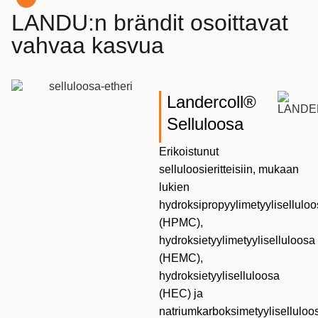
LANDU:n brändit osoittavat
vahvaa kasvua
Landercoll®
Selluloosa
Erikoistunut
selluloosieritteisiin, mukaan
lukien
hydroksipropyylimetyylisellulo
(HPMC),
hydroksietyylimetyyliselluloosa
(HEMC),
hydroksietyyliselluloosa
(HEC) ja
natriumkarboksimetyyliselluloo