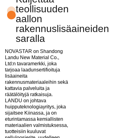
teollisuuden
aallon
rakennuslisäaineiden
saralla
NOVASTAR on Shandong
Landu New Material Co.,
Ltd:n tavaramerkki, joka
tarjoaa laadunsertifioituja
lisäaineita
rakennusmateriaaleihin sekä
kattavia palveluita ja
räätälöityjä ratkaisuja.
LANDU on johtava
huipputeknologiayritys, joka
sijaitsee Kiinassa, ja on
eturintamassa kemiallisten
materiaalien valmistuksessa,
tuotteisiin kuuluvat
selluloosierite, uudelleen