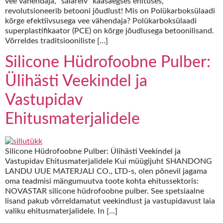
vee vähendaja, “salarelv” kaasaegses ehituses,
revolutsioneerib betooni jõudlust! Mis on Polükarboksülaadi
kõrge efektiivsusega vee vähendaja? Polükarboksülaadi
superplastifikaator (PCE) on kõrge jõudlusega betoonilisand.
Võrreldes traditsiooniliste […]
Silicone Hüdrofoobne Pulber:
Ülihästi Veekindel ja
Vastupidav
Ehitusmaterjalidele
Silicone Hüdrofoobne Pulber: Ülihästi Veekindel ja
Vastupidav Ehitusmaterjalidele Kui müügijuht SHANDONG
LANDU UUE MATERJALI CO., LTD-s, olen põnevil jagama
oma teadmisi mängumuutva toote kohta ehitussektoris:
NOVASTAR silicone hüdrofoobne pulber. See spetsiaalne
lisand pakub võrreldamatut veekindlust ja vastupidavust laia
valiku ehitusmaterjalidele. In […]