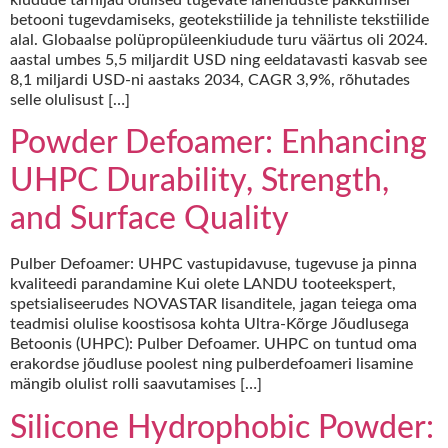
betooni tugevdamiseks, geotekstiilide ja tehniliste tekstiilide
alal. Globaalse polüpropüleenkiudude turu väärtus oli 2024.
aastal umbes 5,5 miljardit USD ning eeldatavasti kasvab see
8,1 miljardi USD-ni aastaks 2034, CAGR 3,9%, rõhutades
selle olulisust […]
Powder Defoamer: Enhancing
UHPC Durability, Strength,
and Surface Quality
Pulber Defoamer: UHPC vastupidavuse, tugevuse ja pinna
kvaliteedi parandamine Kui olete LANDU tooteekspert,
spetsialiseerudes NOVASTAR lisanditele, jagan teiega oma
teadmisi olulise koostisosa kohta Ultra-Kõrge Jõudlusega
Betoonis (UHPC): Pulber Defoamer. UHPC on tuntud oma
erakordse jõudluse poolest ning pulberdefoameri lisamine
mängib olulist rolli saavutamises […]
Silicone Hydrophobic Powder: