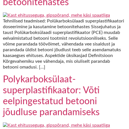
betoonitehastes
Tehnilised teadmised: Polükarboksülaadi superplastifikaatori
doseerimine ja kasutamine betoonitehastes Sissejuhatus ja
taust Polükarboksülaadi superplastifikaator (PCE) muudab
eelvalmistatud betooni tootmist revolutsiooniliseks. Selle
võime parandada töövõimet, vähendada vee sisaldust ja
parandada üldist betooni jõudlust teeb selle asendamatuks
kaasaegses ehituses. Aspektide üksikasjad Definitsioon
Kõrgevahemiku vee vähendaja, mis oluliselt parandab
betooni omadusi. […]
Polykarboksülaat-
superplastifikaator: Võti
eelpingestatud betooni
jõudluse parandamiseks