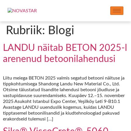
Rubriik:
Blogi
LANDU näitab BETON 2025-l
arenenud betoonilahendusi
Liitu meiega BETON 2025 valmis segatud betooni näituse ja
tippkohtumisega Shandong Landu New Material Co., Ltd.
Otsime täiustatud lisandite lahendusi betooni jõudluse ja
vastupidavuse suurendamiseks. Kuupäev 12.–15. november
2025 Asukoht Istanbul Expo Center, Yeşilköy Leti 9-B10.1
Avastage LANDU uuenduslik kogemus, kuidas LANDU
tipptasemel betoonilisandid ja kiudtehnoloogiad pakuvad
erakordseid tulemusi […]