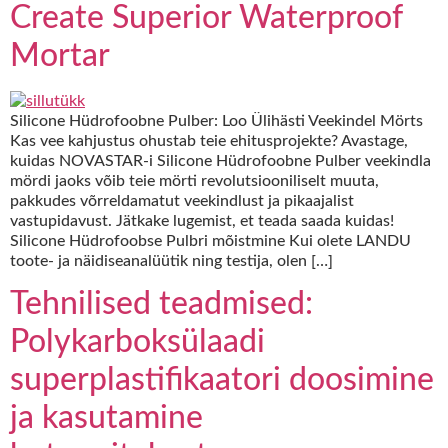
Create Superior Waterproof
Mortar
Silicone Hüdrofoobne Pulber: Loo Ülihästi Veekindel Mörts
Kas vee kahjustus ohustab teie ehitusprojekte? Avastage,
kuidas NOVASTAR-i Silicone Hüdrofoobne Pulber veekindla
mördi jaoks võib teie mörti revolutsiooniliselt muuta,
pakkudes võrreldamatut veekindlust ja pikaajalist
vastupidavust. Jätkake lugemist, et teada saada kuidas!
Silicone Hüdrofoobse Pulbri mõistmine Kui olete LANDU
toote- ja näidiseanalüütik ning testija, olen […]
Tehnilised teadmised:
Polykarboksülaadi
superplastifikaatori doosimine
ja kasutamine