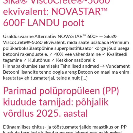
Sika® ViscoCrete®‑5060
ekvivalent: NOVASTAR™
600F LANDU poolt
Usaldusväärne Alternatiiv NOVASTAR™ 600F — Sika®
ViscoCrete®-5060 ekvivalent, mida saate usaldada Premium
polükarboksülaatpõhine superplastifikaator kõrge jõudlusega
betooni rakendustele. ✓ 40% vee vähendamine ✓ Kvaliteedi
tagamine ✓ Kulutõhus ✓ Keskkonnasõbralik
Hinnapakkumise saamiseks Tehnilised andmed → Vundament
Betooni lisandite tehnoloogia areng Betoon on maailma enim
kasutatav ehitusmaterjal, teine ainult […]
Parimad polüpropüleen (PP)
kiudude tarnijad: põhjalik
võrdlus 2025. aastal
Dünaamilises ehitus- ja tööstusmaterjalide maastikus on PP
kiudude tarnijad olulised tugevate lahenduste pakkumisel