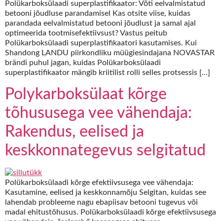
Polükarboksülaadi superplastifikaator: Võti eelvalmistatud
betooni jõudluse parandamisel Kas otsite viise, kuidas
parandada eelvalmistatud betooni jõudlust ja samal ajal
optimeerida tootmisefektiivsust? Vastus peitub
Polükarboksülaadi superplastifikaatori kasutamises. Kui
Shandong LANDU piirkondliku müügiesindajana NOVASTAR
brändi puhul jagan, kuidas Polükarboksülaadi
superplastifikaator mängib kriitilist rolli selles protsessis […]
Polykarboksülaat kõrge
tõhususega vee vähendaja:
Rakendus, eelised ja
keskkonnategevus selgitatud
Polükarboksülaadi kõrge efektiivsusega vee vähendaja:
Kasutamine, eelised ja keskkonnamõju Selgitan, kuidas see
lahendab probleeme nagu ebapiisav betooni tugevus või
madal ehitustõhusus. Polükarboksülaadi kõrge efektiivsusega