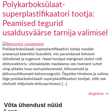
Polykarboksülaat-
superplastifikaatori tootja:
Peamised tegurid
usaldusväärse tarnija valimisel
Polükarboksülaadi superplastifikaatori tootja toodab
arenenud keemilisi lisandeid, mis parandavad betooni
töövõimet ja tugevust. Need tootjad mängivad olulist rolli
ehitussektoris, võimaldades madalama vee-tsement suhet
ning aidates luua vastupidavamaid, tõhusamaid ja
jätkusuutlikumaid betoonsegusid. Õppides hindama ja valima
õige polükarboksülaadi superplastifikaatori tootjat, võib see
oluliselt mõjutada ehitusprotsessi […]
Järgmine
→
Võta ühendust nüüd