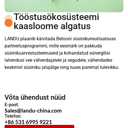
Tööstusökosüsteemi
kaasloome algatus
LANDU plaanib käivitada Betooni süsinikuneutraalsuse
partnerlusprogrammi, mille eesmärk on pakkuda
süsinikuarvestusteenuseid ja kohandatud sünergilisi
lahendusi vee vähendajatele ja segudele, vähendades
keskmist süsiniku jalajälge ning luues paremat tulevikku.
Võta ühendust nüüd
E-post:
Sales@landu-china.com
Telefon:
+86 531 6995 9221