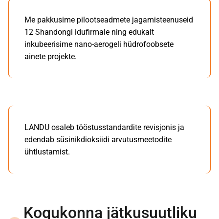
Me pakkusime pilootseadmete jagamisteenuseid
12 Shandongi idufirmale ning edukalt
inkubeerisime nano-aerogeli hüdrofoobsete
ainete projekte.
LANDU osaleb tööstusstandardite revisjonis ja
edendab süsinikdioksiidi arvutusmeetodite
ühtlustamist.
Kogukonna jätkusuutliku