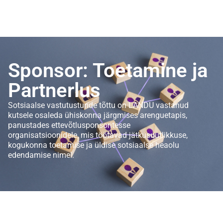
Sponsor: Toetamine ja
Partnerlus
Sotsiaalse vastutustunde tõttu on LANDU vastanud
kutsele osaleda ühiskonna järgmises arenguetapis,
panustades ettevõtlusponsoritesse
organisatsioonidele, mis töötavad jätkusuutlikkuse,
kogukonna toetamise ja üldise sotsiaalse heaolu
edendamise nimel.