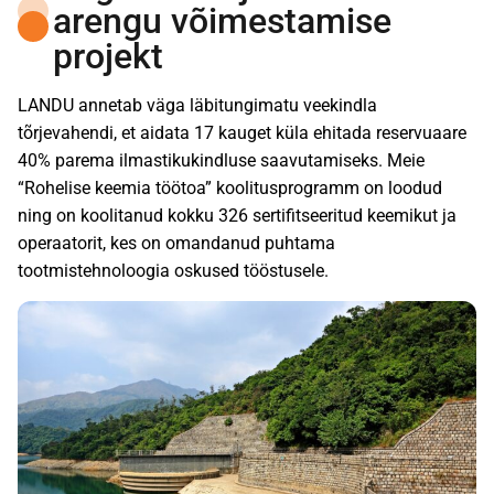
arengu võimestamise
projekt
LANDU annetab väga läbitungimatu veekindla
tõrjevahendi, et aidata 17 kauget küla ehitada reservuaare
40% parema ilmastikukindluse saavutamiseks. Meie
“Rohelise keemia töötoa” koolitusprogramm on loodud
ning on koolitanud kokku 326 sertifitseeritud keemikut ja
operaatorit, kes on omandanud puhtama
tootmistehnoloogia oskused tööstusele.