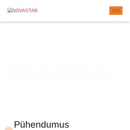
Töötajate Ohutus ja
Areng
NOVASTAR-is ei saa sa ainult palgaarvu, vaid ka
karjäärisaavutusi, mille üle saad eluaeg uhkust tunda.
Pühendumus