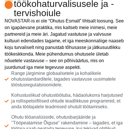
töökohaturvalisusele ja -
tervishoiule
NOVASTAR-is ei ole “Ohutus Esmalt” lihtsalt loosung. See
on igapäevane praktika, mis kaitseb meie inimesi, meie
partnereid ja meie äri. Jagatud vastutuse ja valvsuse
kultuuri edendades tagame, et iga meeskonnaliige naaseb
koju turvaliselt ning panustab tõhusasse ja jätkusuutlikku
töökeskkonda. Meie pühendumus ohutusele ületab
nõuetele vastavuse – see on põhiväärtus, mis on
juurdunud iga meie tegevuse aspekti.
Range järgimine globaalsetele ja kohalikele
ohutusstandarditele, tagades vastavuse uusimatele
tööstusregulatsioonidele.
Kohustuslikud ohutustöötuba, hädaolukorra harjutused
ja rollispetsiifilised ohtude teadlikkuse programmid, et
anda töötajatele teadmised ohutult töötamiseks.
Ohutu tööanalüüside, ohutusbarjääride ja
"Tööpeatamise Õiguse" rakendamine – tagades, et iga
töötaja saab peatada tegevuse, kui tekivad ohtlikud