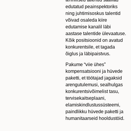
edutatud peainspektoriks
ning juhtimisoskus talentid
võivad osaleda kiire
edutamise kanalil läbi
aastase talentide ülevaatuse.
Kõik positsioonid on avatud
konkurentsile, et tagada
õiglus ja läbipaistvus.
Pakume “viie ühes”
kompensatsiooni ja hüvede
paketti, et töötajad jagaksid
arengutulemusi, sealhulgas
konkurentsivõimelist tasu,
tervisekaitseplaani,
elamiskindlustussüsteemi,
paindlikku hüvede paketti ja
humanitaarseid hooldustöid.