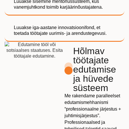
Luuakse sisemine mentorlussüsteem, kus
vanemjuhtkond toimib karjäärinõustajatena.
Luuakse iga-aastane innovatsioonifond, et
toetada töötajate uurimis- ja arendustegevusi.
Hõlmav
töötajate
edutamise
ja hüvede
süsteem
Me rakendame paralleelset
edutamismehhanismi
“professionaalne järjestus +
juhtimisjärjestus”.
Professionaalsed ja
tehnilised talentid saavad