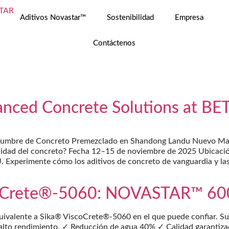
Aditivos Novastar™
Sostenibilidad
Empresa
Contáctenos
ced Concrete Solutions at B
umbre de Concreto Premezclado en Shandong Landu Nuevo Mater
bilidad del concreto? Fecha 12–15 de noviembre de 2025 Ubicaci
Experimente cómo los aditivos de concreto de vanguardia y la
scoCrete®‑5060: NOVASTAR™ 6
valente a Sika® ViscoCrete®-5060 en el que puede confiar. Sup
e alto rendimiento. ✓ Reducción de agua 40% ✓ Calidad garanti