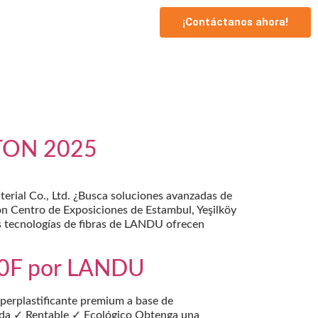
¡Contáctanos ahora!
ETON 2025
ial Co., Ltd. ¿Busca soluciones avanzadas de
ón Centro de Exposiciones de Estambul, Yeşilköy
s tecnologías de fibras de LANDU ofrecen
00F por LANDU
erplastificante premium a base de
zada ✓ Rentable ✓ Ecológico Obtenga una