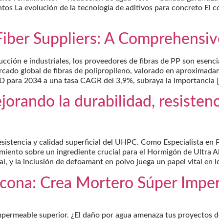
os La evolución de la tecnología de aditivos para concreto El c
Fiber Suppliers: A Comprehensi
ción e industriales, los proveedores de fibras de PP son esenci
 mercado global de fibras de polipropileno, valorado en aproxim
SD para 2034 a una tasa CAGR del 3,9%, subraya la importancia 
rando la durabilidad, resistenci
sistencia y calidad superficial del UHPC. Como Especialista en
ento sobre un ingrediente crucial para el Hormigón de Ultra A
 y la inclusión de defoamant en polvo juega un papel vital en l
licona: Crea Mortero Súper Imp
impermeable superior. ¿El daño por agua amenaza tus proyectos 