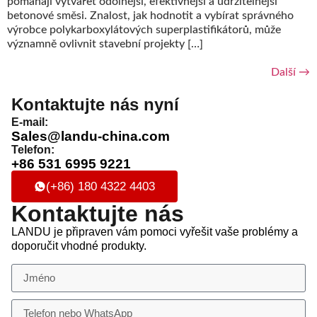
pomáhají vytvářet odolnější, efektivnější a udržitelnější
betonové směsi. Znalost, jak hodnotit a vybírat správného
výrobce polykarboxylátových superplastifikátorů, může
významně ovlivnit stavební projekty […]
Další
→
Kontaktujte nás nyní
E-mail:
Sales@landu-china.com
Telefon:
+86 531 6995 9221
(+86) 180 4322 4403
Kontaktujte nás
LANDU je připraven vám pomoci vyřešit vaše problémy a
doporučit vhodné produkty.