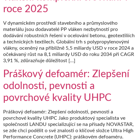
roce 2025
V dynamickém prostředí stavebního a průmyslového
materiálu jsou dodavatelé PP vláken nezbytností pro
dodávání robustních řešení v ocelování betonu, geotextiliích
a technických textilech. Globální trh s polypropylenovými
vlákny, oceněný na přibližně 5,5 miliardy USD v roce 2024 a
očekávaný růst na 8,1 miliardy USD do roku 2034 při CAGR
3,91 %, zdůrazňuje důležitost […]
Práškový defoamér: Zlepšení
odolnosti, pevnosti a
povrchové kvality UHPC
Práškový defoamér: Zlepšení odolnosti, pevnosti a
povrchové kvality UHPC Jako produktový specialista ve
společnosti LANDU specializující se na přísady NOVASTAR,
se zde chci podělit o své znalosti o klíčové složce Ultra High
Performance Concrete (UHPC): práškovém defoaméru.