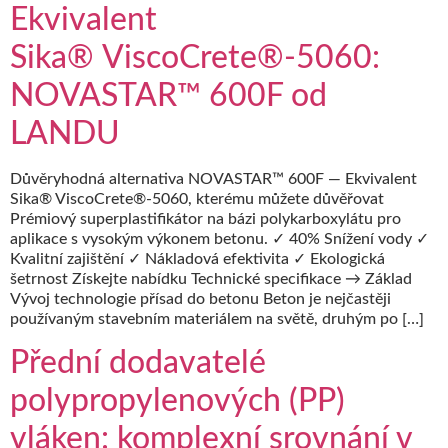
Ekvivalent
Sika® ViscoCrete®‑5060:
NOVASTAR™ 600F od
LANDU
Důvěryhodná alternativa NOVASTAR™ 600F — Ekvivalent
Sika® ViscoCrete®-5060, kterému můžete důvěřovat
Prémiový superplastifikátor na bázi polykarboxylátu pro
aplikace s vysokým výkonem betonu. ✓ 40% Snížení vody ✓
Kvalitní zajištění ✓ Nákladová efektivita ✓ Ekologická
šetrnost Získejte nabídku Technické specifikace → Základ
Vývoj technologie přísad do betonu Beton je nejčastěji
používaným stavebním materiálem na světě, druhým po […]
Přední dodavatelé
polypropylenových (PP)
vláken: komplexní srovnání v