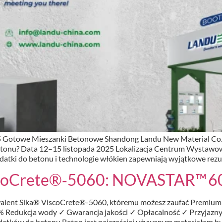
5 Gotowe Mieszanki Betonowe Shandong Landu New Material Co.
betonu? Data 12–15 listopada 2025 Lokalizacja Centrum Wystawow
atki do betonu i technologie włókien zapewniają wyjątkowe rezul
scoCrete®‑5060: NOVASTAR™ 6
nt Sika® ViscoCrete®-5060, któremu możesz zaufać Premium su
edukcja wody ✓ Gwarancja jakości ✓ Opłacalność ✓ Przyjazny dl
atków do betonu Beton jest najczęściej używanym materiałem bu