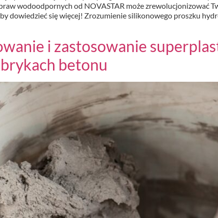
 zapraw wodoodpornych od NOVASTAR może zrewolucjonizować Tw
 aby dowiedzieć się więcej! Zrozumienie silikonowego proszku hy
wanie i zastosowanie superplas
abrykach betonu