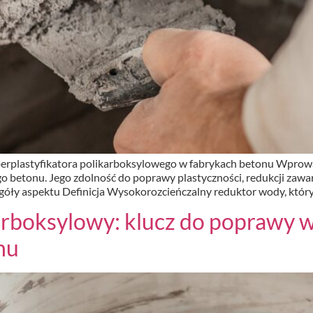
erplastyfikatora polikarboksylowego w fabrykach betonu Wprowad
 betonu. Jego zdolność do poprawy plastyczności, redukcji zawar
y aspektu Definicja Wysokorozcieńczalny reduktor wody, który 
arboksylowy: klucz do poprawy 
nu