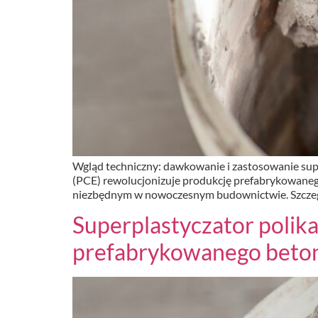
Wgląd techniczny: dawkowanie i zastosowanie sup
(PCE) rewolucjonizuje produkcję prefabrykowanego
niezbędnym w nowoczesnym budownictwie. Szczegół
Superplastyczator polik
prefabrykowanego beto