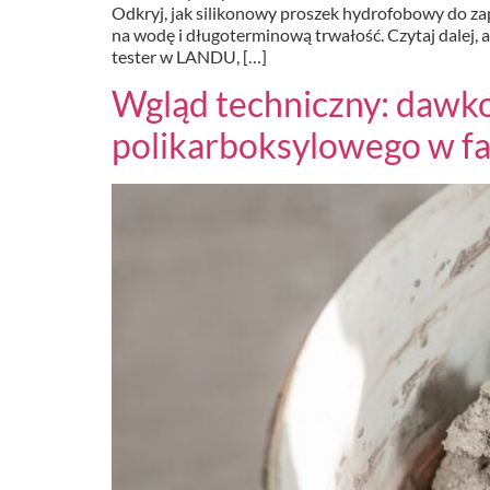
Odkryj, jak silikonowy proszek hydrofobowy do
na wodę i długoterminową trwałość. Czytaj dalej,
tester w LANDU, […]
Wgląd techniczny: dawko
polikarboksylowego w f