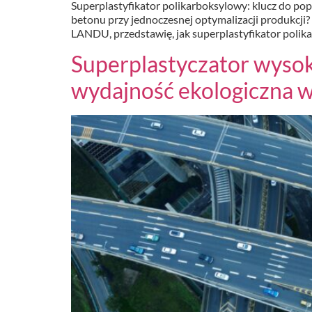
Superplastyfikator polikarboksylowy: klucz do 
betonu przy jednoczesnej optymalizacji produkcji
LANDU, przedstawię, jak superplastyfikator polik
Superplastyczator wysok
wydajność ekologiczna 