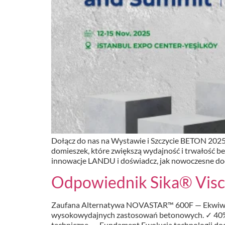
Dołącz do nas na Wystawie i Szczycie BETON 202
domieszek, które zwiększą wydajność i trwałość 
innowacje LANDU i doświadcz, jak nowoczesne dod
Odpowiednik Sika® Vi
Zaufana Alternatywa NOVASTAR™ 600F — Ekwiwale
wysokowydajnych zastosowań betonowych. ✓ 40% R
techniczne → Fundament Ewolucja technologii dod