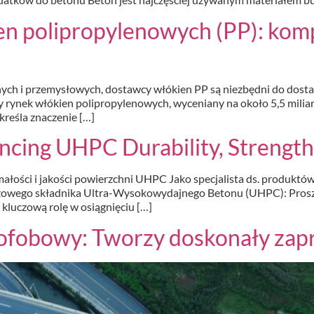
ien polipropylenowych (PP): ko
h i przemysłowych, dostawcy włókien PP są niezbędni do dostar
lny rynek włókien polipropylenowych, wyceniany na około 5,5 mili
reśla znaczenie […]
ing UHPC Durability, Strength,
ałości i jakości powierzchni UHPC Jako specjalista ds. produktó
czowego składnika Ultra-Wysokowydajnego Betonu (UHPC): Pros
kluczową rolę w osiągnięciu […]
rofobowy: Tworzy doskonały z