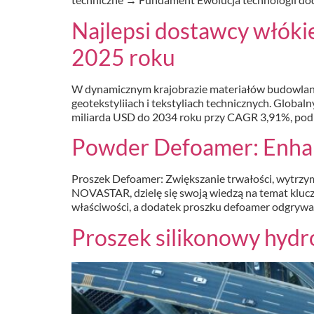
Najlepsi dostawcy włók
2025 roku
W dynamicznym krajobrazie materiałów budowlanyc
geotekstyliiach i tekstyliach technicznych. Globa
miliarda USD do 2034 roku przy CAGR 3,91%, podk
Powder Defoamer: Enhanc
Proszek Defoamer: Zwiększanie trwałości, wytrzym
NOVASTAR, dzielę się swoją wiedzą na temat klu
właściwości, a dodatek proszku defoamer odgrywa 
Proszek silikonowy hyd