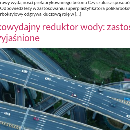
poprawy wydajności prefabrykowanego betonu Czy szukasz sposo
? Odpowiedź leży w zastosowaniu superplastyfikatora polikarbok
arboksylowy odgrywa kluczową rolę w […]
owydajny reduktor wody: zastos
wyjaśnione