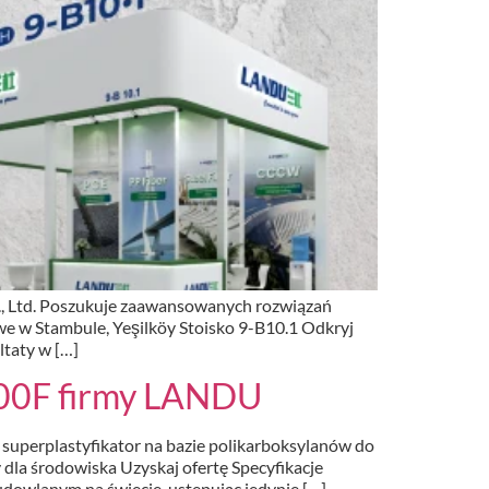
, Ltd. Poszukuje zaawansowanych rozwiązań
e w Stambule, Yeşilköy Stoisko 9-B10.1 Odkryj
taty w […]
00F firmy LANDU
perplastyfikator na bazie polikarboksylanów do
a środowiska Uzyskaj ofertę Specyfikacje
dowlanym na świecie, ustępując jedynie […]