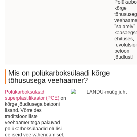
Polükarbo
kõrge
tõhususe
veehaame
"salarelv"
kaasaegs
ehituses,
revolutsio
betooni
jõudlust!
Mis on polükarboksülaadi kõrge
tõhususega veehaamer?
Polükarboksülaadi
superplastifikaator (PCE)
on
kõrge jõudlusega betooni
lisand. Võrreldes
traditsiooniliste
veehaameritega pakuvad
polükarboksülaadid olulisi
eeliseid vee vähendamisel,