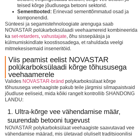
teised kõrge jõudlusega betooni sektorid.
Sementtooted:
Erinevad sementtõmmatud osad ja
komponendid.
Sünteesi ja segamistehnoloogiate arenguga saab
NOVASTAR polükarboksülaadi veehaamereid kombineerida
ka
set-retarders
,
vahustajate
, õhu sissepääsja ja
külmumiskindlate koostisosadega, et rahuldada veelgi
mitmekesisemaid inseneritöid.
Viis peamist eelist NOVASTAR
polükarboksülaadi kõrge tõhususega
veehaamerele
Valides
NOVASTAR-bränd
polykarboksülaat kõrge
tõhususega veehaagiste pakub teile järgmisi silmapaistvaid
jõudluse eeliseid, mida kõiki rangelt kontrollib SHANDONG
LANDU:
1. Ultra-kõrge vee vähendamise määr,
suurendab betooni tugevust
NOVASTAR polykarboksülaat veehaagiste saavutavad vee
vähendamise määrad, mis ületavad oluliselt traditsioonilisi