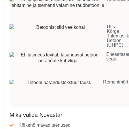
Ultra-
Kõrge
Tulemusli
Betoon
(UHPC)
Enesetasa
segu
Remontmört
Miks valida Novastar
Kõikehõlmavad teenused