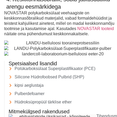
arengu eesmärkidega
NOVASTAR polykarboksülaat veehaagiste on
keskkonnasõbralikud materjalid, vabad formaldehüüdist ja
teistest kahjulikest ainetest, millel on madal keskkonnamõju
tootmise ja kasutamise ajal. Kasutades
NOVASTAR tooteid
näitate oma pühendumust keskkonnakaitsele.
Spetsiaalsed lisandid
Polükarboksülaat Superplastifikaator (PCE)
Silicone Hüdrofoobsed Pulbrid (SHP)
kipsi aeglustaja
Pulberdefoamer
Hüdroksüpropüül tärklise ether
Mitmekülgsed rakendused
Tihendusm