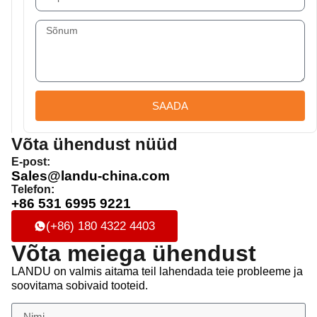
SAADA
Võta ühendust nüüd
E-post:
Sales@landu-china.com
Telefon:
+86 531 6995 9221
(+86) 180 4322 4403
Võta meiega ühendust
LANDU on valmis aitama teil lahendada teie probleeme ja
soovitama sobivaid tooteid.