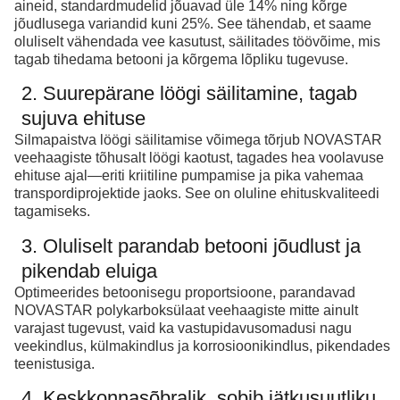
aineid, standardmudelid jõuavad üle 14% ning kõrge
jõudlusega variandid kuni 25%. See tähendab, et saame
oluliselt vähendada vee kasutust, säilitades töövõime, mis
tagab tihedama betooni ja kõrgema lõpliku tugevuse.
2. Suurepärane löögi säilitamine, tagab
sujuva ehituse
Silmapaistva löögi säilitamise võimega tõrjub NOVASTAR
veehaagiste tõhusalt löögi kaotust, tagades hea voolavuse
ehituse ajal—eriti kriitiline pumpamise ja pika vahemaa
transpordiprojektide jaoks. See on oluline ehituskvaliteedi
tagamiseks.
3. Oluliselt parandab betooni jõudlust ja
pikendab eluiga
Optimeerides betoonisegu proportsioone, parandavad
NOVASTAR polykarboksülaat veehaagiste mitte ainult
varajast tugevust, vaid ka vastupidavusomadusi nagu
veekindlus, külmakindlus ja korrosioonikindlus, pikendades
teenistusiga.
4. Keskkonnasõbralik, sobib jätkusuutliku