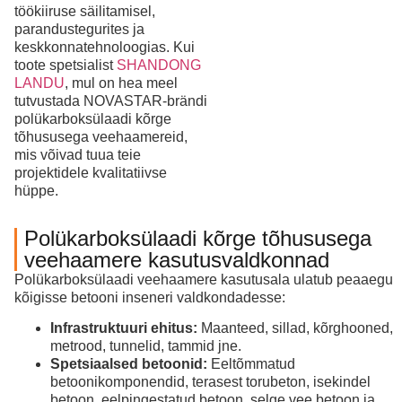
töökiiruse säilitamisel,
parandustegurites ja
keskkonnatehnoloogias. Kui
toote spetsialist
SHANDONG
LANDU
, mul on hea meel
tutvustada NOVASTAR-brändi
polükarboksülaadi kõrge
tõhususega veehaamereid,
mis võivad tuua teie
projektidele kvalitatiivse
hüppe.
Polükarboksülaadi kõrge tõhususega
veehaamere kasutusvaldkonnad
Polükarboksülaadi veehaamere kasutusala ulatub peaaegu
kõigisse betooni inseneri valdkondadesse:
Infrastruktuuri ehitus:
Maanteed, sillad, kõrghooned,
metrood, tunnelid, tammid jne.
Spetsiaalsed betoonid:
Eeltõmmatud
betoonikomponendid, terasest torubeton, isekindel
betoon, eelpingestatud betoon, selge vee betoon ja