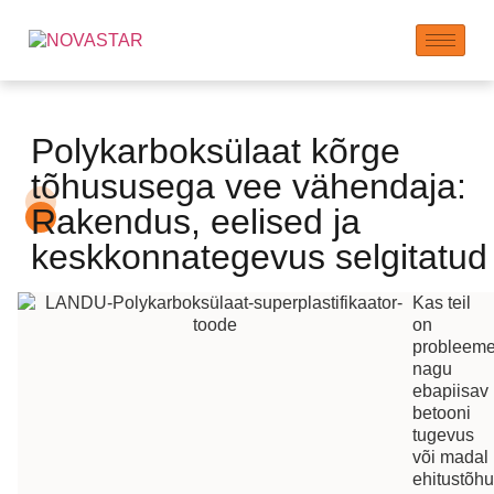
Polykarboksülaat kõrge
tõhususega vee vähendaja:
Rakendus, eelised ja
keskkonnategevus selgitatud
Kas teil
on
probleem
nagu
ebapiisav
betooni
tugevus
või madal
ehitustõh