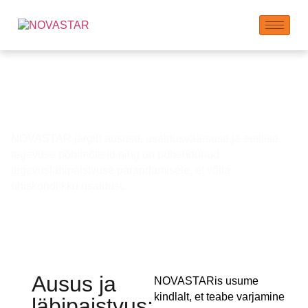
Ettevõtte Eetika ja
Läbipaistvus
NOVASTAR järgib aususe, usaldusväärsuse ja eetilise
tegevuse põhimõtteid ning on pühendunud
tegevusläbipaistvuse parandamisele, et võita
ühiskondlikku usaldust.
Ausus ja
NOVASTARis usume
kindlalt, et teabe varjamine
läbipaistvus: