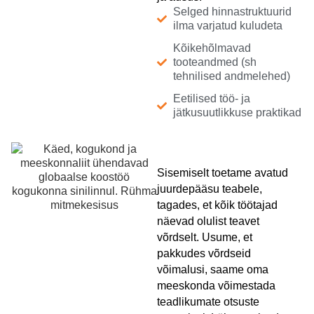
Selged hinnastruktuurid
ilma varjatud kuludeta
Kõikehõlmavad
tooteandmed (sh
tehnilised andmelehed)
Eetilised töö- ja
jätkusuutlikkuse praktikad
Sisemiselt toetame avatud
juurdepääsu teabele,
tagades, et kõik töötajad
näevad olulist teavet
võrdselt. Usume, et
pakkudes võrdseid
võimalusi, saame oma
meeskonda võimestada
teadlikumate otsuste