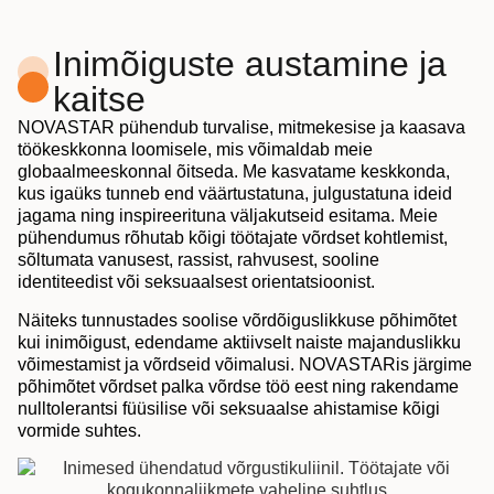
Inimõiguste austamine ja
kaitse
NOVASTAR pühendub turvalise, mitmekesise ja kaasava
töökeskkonna loomisele, mis võimaldab meie
globaalmeeskonnal õitseda. Me kasvatame keskkonda,
kus igaüks tunneb end väärtustatuna, julgustatuna ideid
jagama ning inspireerituna väljakutseid esitama. Meie
pühendumus rõhutab kõigi töötajate võrdset kohtlemist,
sõltumata vanusest, rassist, rahvusest, sooline
identiteedist või seksuaalsest orientatsioonist.
Näiteks tunnustades soolise võrdõiguslikkuse põhimõtet
kui inimõigust, edendame aktiivselt naiste majanduslikku
võimestamist ja võrdseid võimalusi. NOVASTARis järgime
põhimõtet võrdset palka võrdse töö eest ning rakendame
nulltolerantsi füüsilise või seksuaalse ahistamise kõigi
vormide suhtes.