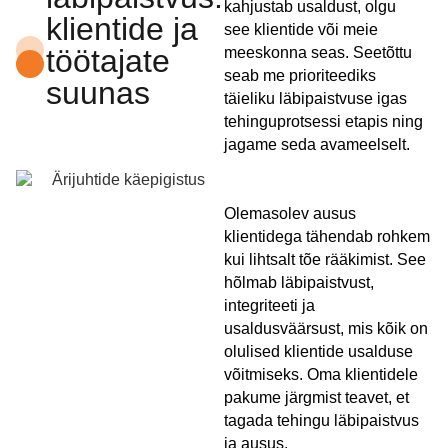
kahjustab usaldust, olgu
klientide ja
see klientide või meie
töötajate
meeskonna seas. Seetõttu
seab me prioriteediks
suunas
täieliku läbipaistvuse igas
tehinguprotsessi etapis ning
jagame seda avameelselt.
Olemasolev ausus
klientidega tähendab rohkem
kui lihtsalt tõe rääkimist. See
hõlmab läbipaistvust,
integriteeti ja
usaldusväärsust, mis kõik on
olulised klientide usalduse
võitmiseks. Oma klientidele
pakume järgmist teavet, et
tagada tehingu läbipaistvus
ja ausus.