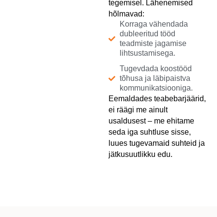
tegemisel. Lähenemised
hõlmavad:
Korraga vähendada
dubleeritud tööd
teadmiste jagamise
lihtsustamisega.
Tugevdada koostööd
tõhusa ja läbipaistva
kommunikatsiooniga.
Eemaldades teabebarjäärid,
ei räägi me ainult
usaldusest – me ehitame
seda iga suhtluse sisse,
luues tugevamaid suhteid ja
jätkusuutlikku edu.