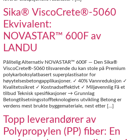
Sika® ViscoCrete®‑5060
Ekvivalent:
NOVASTAR™ 600F av
LANDU
Pålitelig Alternativ NOVASTAR™ 600F — Den Sika®
ViscoCrete®-5060 tilsvarende du kan stole på Premium
polykarboksylatbasert superplastisator for
høyytelsesbetongapplikasjoner. ✓ 40% Vannreduksjon ✓
Kvalitetssikret ✓ Kostnadseffektivt ✓ Miljøvennlig Få et
tilbud Teknisk spesifikasjoner → Grunnlag
Betongtilsetningsstoffteknologiens utvikling Betong er
verdens mest brukte byggemateriale, nest etter […]
Topp leverandører av
Polypropylen (PP) fiber: En