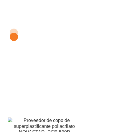
Obtenga muestras
gratuitas del copo de
superplastificante
poliacrilato NOVASTAR
590P
Para muestras gratuitas del copo de superplastificante
poliacrilato NOVASTAR 590P, no dude en contactarnos en
cualquier momento. ¡Estamos disponibles las 24 horas del día,
los 7 días de la semana, por correo electrónico y WhatsApp
para garantizar que reciba asistencia rápida cuando la
necesite. En LANDU, nuestros químicos expertos están
dedicados a brindarle soluciones químicas profesionales
adaptadas a sus necesidades específicas.
Lo que
ofrecemos: