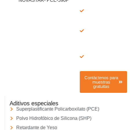
Muestra gratuita
100%: muestra +
envío
Entrega rápida: vía
FedEx/DHL, 7–15
días
Servicio todo en
uno: muestra +
folleto, hojas
técnicas, fórmula,
informes de prueba
Contáctenos para
muestras
gratuitas
Aditivos especiales
Superplastificante Policarboxilato (PCE)
Polvo Hidrofóbico de Silicona (SHP)
Retardante de Yeso