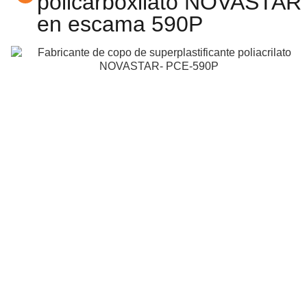
policarboxilato NOVASTAR
en escama 590P
D