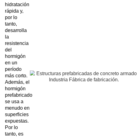
hidratación
rápida y,
por lo
tanto,
desarrolla
la
resistencia
del
hormigón
en un
período
más corto.
Además, el
hormigón
prefabricado
se usa a
menudo en
superficies
expuestas.
Por lo
tanto, es