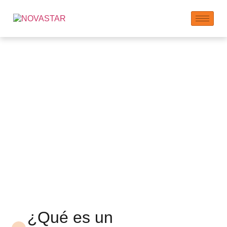
Superplastificante
Policarboxilato
NOVASTAR (PCE) en
escama 590P
¿Qué es un