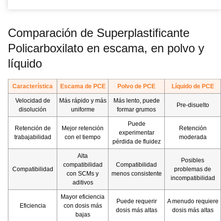
Comparación de Superplastificante
Policarboxilato en escama, en polvo y
líquido
Característica
Escama de PCE
Polvo de PCE
Líquido de PCE
Velocidad de
Más rápido y más
Más lento, puede
Pre-disueltо
disolución
uniforme
formar grumos
Puede
Retención de
Mejor retención
Retención
experimentar
trabajabilidad
con el tiempo
moderada
pérdida de fluidez
Alta
Posibles
compatibilidad
Compatibilidad
Compatibilidad
problemas de
con SCMs y
menos consistente
incompatibilidad
aditivos
Mayor eficiencia
Puede requerir
A menudo requiere
Eficiencia
con dosis más
dosis más altas
dosis más altas
bajas