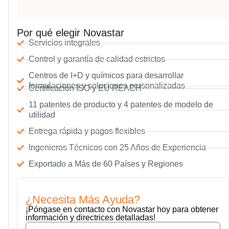
Por qué elegir Novastar
Servicios integrales
Control y garantía de calidad estrictos
Centros de I+D y químicos para desarrollar
formulaciones y soluciones personalizadas
Certificación ISO y EU REACH
11 patentes de producto y 4 patentes de modelo de
utilidad
Entrega rápida y pagos flexibles
Ingenieros Técnicos con 25 Años de Experiencia
Exportado a Más de 60 Países y Regiones
¿Necesita Más Ayuda?
¡Póngase en contacto con Novastar hoy para obtener
información y directrices detalladas!