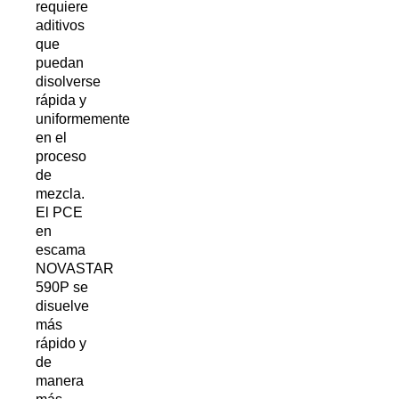
requiere
aditivos
que
puedan
disolverse
rápida y
uniformemente
en el
proceso
de
mezcla.
El PCE
en
escama
NOVASTAR
590P se
disuelve
más
rápido y
de
manera