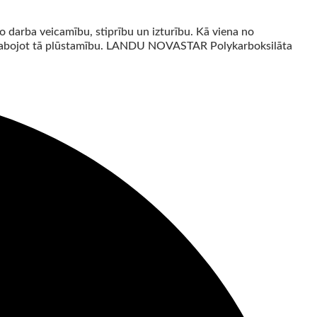
o darba veicamību, stiprību un izturību. Kā viena no
uzlabojot tā plūstamību. LANDU NOVASTAR Polykarboksilāta