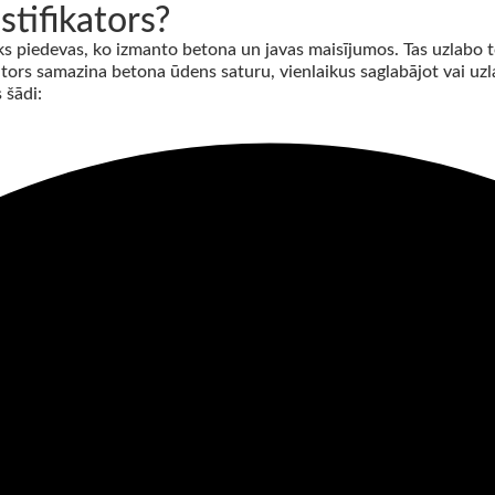
stifikators?
sks piedevas, ko izmanto betona un javas maisījumos. Tas uzlabo t
tors samazina betona ūdens saturu, vienlaikus saglabājot vai 
 šādi: