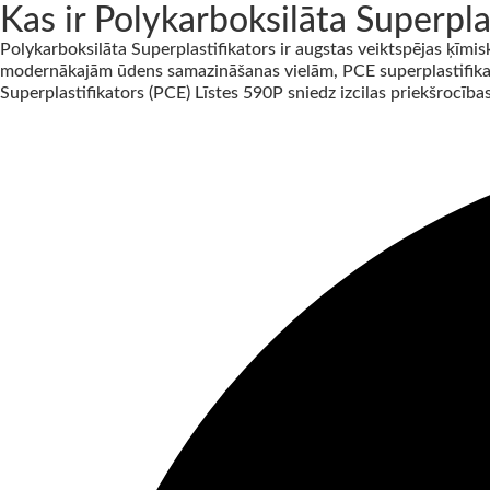
Kas ir Polykarboksilāta Superpla
Polykarboksilāta Superplastifikators ir augstas veiktspējas ķīmi
modernākajām ūdens samazināšanas vielām, PCE superplastifika
Superplastifikators (PCE) Līstes 590P sniedz izcilas priekšrocības