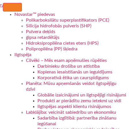
Novastar™ piedevas
Polikarboksilātu superplastifikators (PCE)
Silīcija hidrofobās pulveris (SHP)
Pulvera deķīds
ģipsa retardētājs
Hidroksipropilēna cietes eters (HPS)
Polipropilēna (PP) šķiedra
Ilgtspēja
Cilvēki – Mēs esam apņēmušies rūpēties
Darbinieku drošība un attīstība
Kopienas iesaistīšanās un ieguldījums
Korporatīvā ētika un caurspīdīgums
Planēta: Mūsu apņemšanās veidot ilgtspējīgu
dzīvi
Globālie izaicinājumi un ilgtspējīgi risinājumi
Produkti ar pierādītu zemu ietekmi uz vidi
Ilgtspējas aspekti klientu risinājumos
Labklājība: veicināt sabiedrību un ekonomiku
Sadarbība izglītībā: partnerība zināšanu
iegūšanai