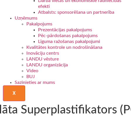
Darba vietas un ekonomiskie radniecības
efekti
Atbalsts: sponsorēšana un partnerība
Uzņēmums
Pakalpojums
Prezentācijas pakalpojums
Pēc-pārdošanas pakalpojums
Līguma ražošanas pakalpojumi
Kvalitātes kontrole un nodrošināšana
Inovāciju centrs
LANDU vēsture
LANDU organizācija
Video
BUJ
Sazinieties ar mums
X
a Superplastifikators (P