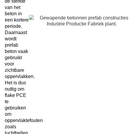
de sterkte
van het
beton in
een kortere
periode.
Daarnaast
wordt
prefab
beton vaak
gebruikt
voor
zichtbare
oppervlakken.
Het is dus
nuttig om
flake PCE
te
gebruiken
om
oppervlaktefouten
zoals
luchtbellen