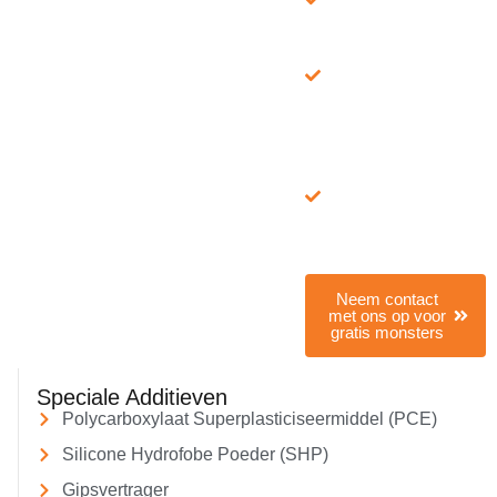
verzending
Snelle levering: via
FedEx/DHL, 7–15
dagen
Alles-in-één
service: monster +
brochure,
technische
gegevensbladen,
formule,
testrapporten
Neem contact
met ons op voor
gratis monsters
Speciale Additieven
Polycarboxylaat Superplasticiseermiddel (PCE)
Silicone Hydrofobe Poeder (SHP)
Gipsvertrager