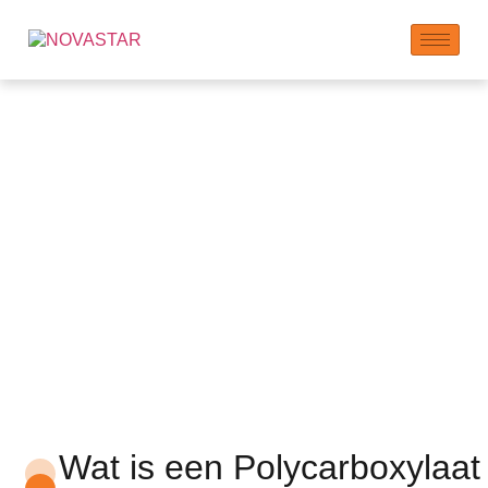
NOVASTAR
Polycarboxylaat
Superplastificeermidde
(PCE) Vlok 590P
Wat is een Polycarboxylaat