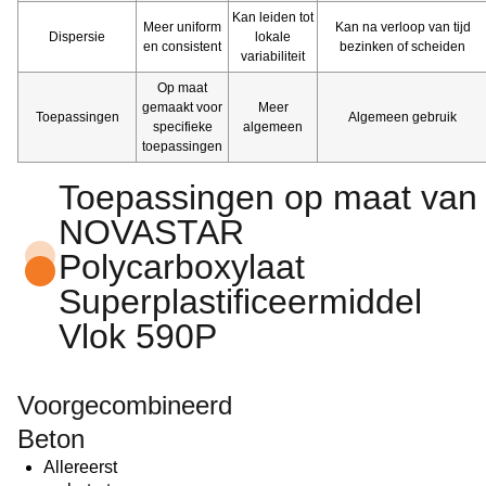
Kan leiden tot
Meer uniform
Kan na verloop van tijd
Dispersie
lokale
en consistent
bezinken of scheiden
variabiliteit
Op maat
gemaakt voor
Meer
Toepassingen
Algemeen gebruik
specifieke
algemeen
toepassingen
Toepassingen op maat van
NOVASTAR
Polycarboxylaat
Superplastificeermiddel
Vlok 590P
Voorgecombineerd
Beton
Allereerst