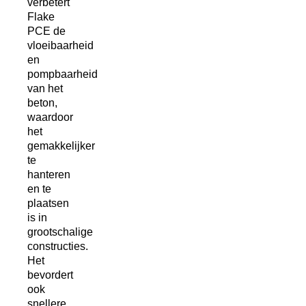
verbetert
Flake
PCE de
vloeibaarheid
en
pompbaarheid
van het
beton,
waardoor
het
gemakkelijker
te
hanteren
en te
plaatsen
is in
grootschalige
constructies.
Het
bevordert
ook
snellere