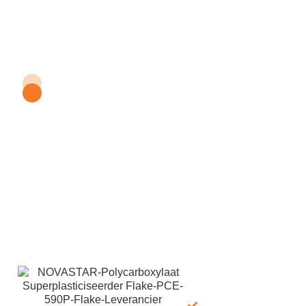
Ontvang gratis monsters
van NOVASTAR
Polycarboxylaat
Superplastificeerder
Flake 590P
Voor gratis monsters van NOVASTAR Polycarboxylaat
Superplastificeerder Flake 590P, neem gerust contact met ons
op! We zijn 24/7 bereikbaar via e-mail en WhatsApp om u snel
te helpen wanneer dat nodig is. Bij LANDU, onze chemici
experts, zetten zich in om u professionele chemische
oplossingen op maat te bieden die aansluiten bij uw specifieke
behoeften.
Wat wij bieden:
100% Gratis:
monster +