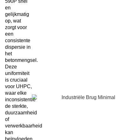
590P snel
en
gelijkmatig
op, wat
zorgt voor
een
consistente
dispersie in
het
betonmengsel.
Deze
uniformiteit
is cruciaal
voor UHPC,
waar elke
inconsistentie
de sterkte,
duurzaamheid
of
verwerkbaarheid
kan
beïnvloeden.