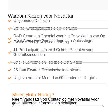
Waarom Kiezen voor Novastar
Uitgebreide Diensten
Strikte Kwaliteitscontrole en -garantie
R&D Centra en Chemici voor het Ontwikkelen van Op
Maat Gemaakte Formuleringen en Oplossingen
ISO- en EU REACH-certificering
11 Productpatenten en 4 Octrooi-Patenten voor
Gebruiksmodellen
Snelle Levering en Flexibele Betalingen
25 Jaar Ervaren Technische Ingenieurs
Uitgevoerd naar Meer dan 60 Landen en Regio's
Meer Hulp Nodig?
Neem Vandaag Nog Contact op met Novastar voor
gedetailleerde informatie en richtlijnen!