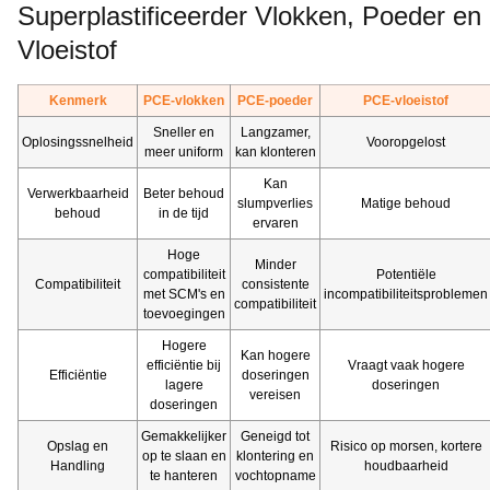
Superplastificeerder Vlokken, Poeder en
Vloeistof
Kenmerk
PCE-vlokken
PCE-poeder
PCE-vloeistof
Sneller en
Langzamer,
Oplosingssnelheid
Vooropgelost
meer uniform
kan klonteren
Kan
Verwerkbaarheid
Beter behoud
slumpverlies
Matige behoud
behoud
in de tijd
ervaren
Hoge
Minder
compatibiliteit
Potentiële
Compatibiliteit
consistente
met SCM's en
incompatibiliteitsproblemen
compatibiliteit
toevoegingen
Hogere
Kan hogere
efficiëntie bij
Vraagt vaak hogere
Efficiëntie
doseringen
lagere
doseringen
vereisen
doseringen
Gemakkelijker
Geneigd tot
Opslag en
Risico op morsen, kortere
op te slaan en
klontering en
Handling
houdbaarheid
te hanteren
vochtopname