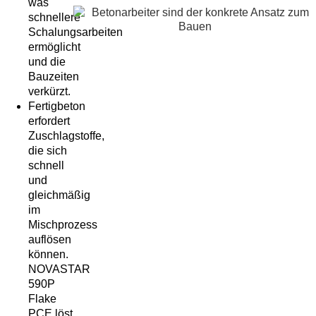
was
schnellere
Schalungsarbeiten
ermöglicht
und die
Bauzeiten
verkürzt.
Fertigbeton
erfordert
Zuschlagstoffe,
die sich
schnell
und
gleichmäßig
im
Mischprozess
auflösen
können.
NOVASTAR
590P
Flake
PCE löst