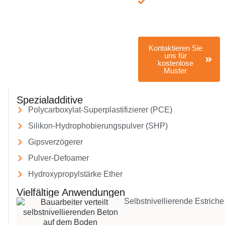
technische
Datenblätter,
Formel,
Prüfberichte
Kontaktieren Sie
uns für
kostenlose
Muster
Spezialadditive
Polycarboxylat-Superplastifizierer (PCE)
Silikon-Hydrophobierungspulver (SHP)
Gipsverzögerer
Pulver-Defoamer
Hydroxypropylstärke Ether
Vielfältige Anwendungen
Selbstnivellierende Estriche