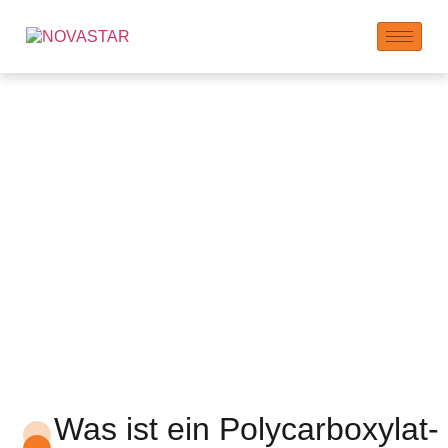
NOVASTAR
Polycarboxylat-
Superplasticizer (PCE)
Flocke 590P
Was ist ein Polycarboxylat-