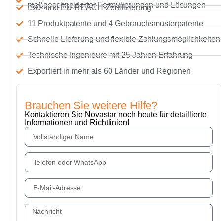
maßgeschneiderter Formulierungen und Lösungen
ISO- und EU-REACH-Zertifizierung
11 Produktpatente und 4 Gebrauchsmusterpatente
Schnelle Lieferung und flexible Zahlungsmöglichkeiten
Technische Ingenieure mit 25 Jahren Erfahrung
Exportiert in mehr als 60 Länder und Regionen
Brauchen Sie weitere Hilfe?
Kontaktieren Sie Novastar noch heute für detaillierte
Informationen und Richtlinien!