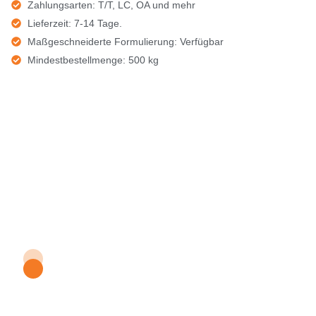
Zahlungsarten: T/T, LC, OA und mehr
Lieferzeit: 7-14 Tage.
Maßgeschneiderte Formulierung: Verfügbar
Mindestbestellmenge: 500 kg
Erhalten Sie kostenlose
Muster des NOVASTAR
Polycarboxylat
Superplasticizer Flake
590P