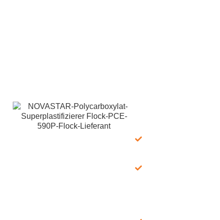
Für kostenlose Muster des NOVASTAR Polycarboxylat
Superplasticizer Flake 590P können Sie uns jederzeit
kontaktieren! Wir sind rund um die Uhr per E-Mail und
WhatsApp erreichbar, um Ihnen bei Bedarf schnelle
Unterstützung zu bieten. Bei LANDU sind unsere
Expertenchemiker bestrebt, Ihnen professionelle chemische
Lösungen anzubieten, die auf Ihre spezifischen Bedürfnisse
zugeschnitten sind.
Was wir
anbieten:
100% kostenlos:
Muster + Versand
Schnelle Lieferung:
via FedEx/DHL, 7–
15 Tage
All-in-One-Service:
Muster +
Broschüre,