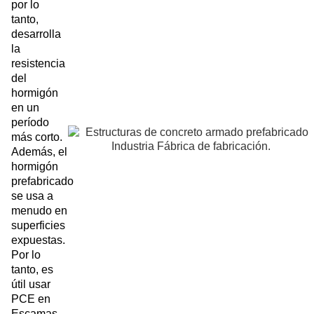
por lo
tanto,
desarrolla
la
resistencia
del
hormigón
en un
período
más corto.
Además, el
hormigón
prefabricado
se usa a
menudo en
superficies
expuestas.
Por lo
tanto, es
útil usar
PCE en
Escamas