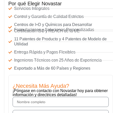
Por qué Elegir Novastar
Servicios Integrales
Control y Garantía de Calidad Estrictos
Centros de I+D y Químicos para Desarrollar
Formulaciones y Soluciones Personalizadas
Certificación ISO y REACH de la UE
11 Patentes de Producto y 4 Patentes de Modelo de
Utilidad
Entrega Rápida y Pagos Flexibles
Ingenieros Técnicos con 25 Años de Experiencia
Exportado a Más de 60 Países y Regiones
¿Necesita Más Ayuda?
¡Póngase en contacto con Novastar hoy para obtener
información y directrices detalladas!