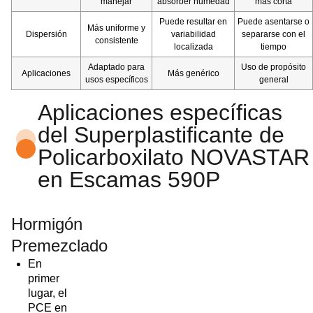
manejar
absorber humedad
más corta
Puede resultar en
Puede asentarse o
Más uniforme y
Dispersión
variabilidad
separarse con el
consistente
localizada
tiempo
Adaptado para
Uso de propósito
Aplicaciones
Más genérico
usos específicos
general
Aplicaciones específicas
del Superplastificante de
Policarboxilato NOVASTAR
en Escamas 590P
Hormigón
Premezclado
En
primer
lugar, el
PCE en