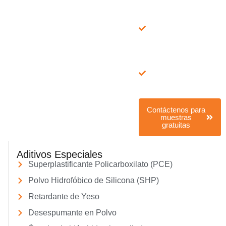
envío
Entrega rápida: vía
FedEx/DHL, 7–15
días
Servicio todo en
uno: muestra +
folleto, hojas
técnicas, fórmula,
informes de prueba
Contáctenos para
muestras
gratuitas
Aditivos Especiales
Superplastificante Policarboxilato (PCE)
Polvo Hidrofóbico de Silicona (SHP)
Retardante de Yeso
Desespumante en Polvo