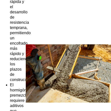
rápida y
el
desarrollo
de
resistencia
temprana,
permitiendo
un
encofrado
más
rápido y
reduciendo
los
plazos
de
construcción.
El
hormigón
premezclado
requiere
aditivos
que