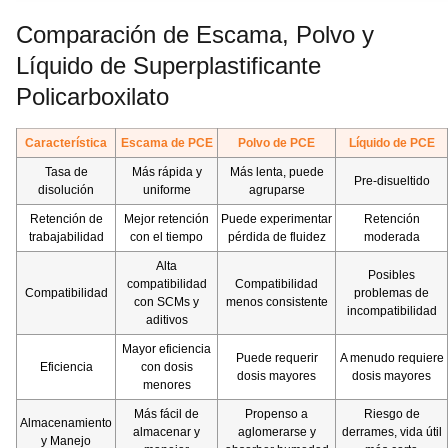
Comparación de Escama, Polvo y
Líquido de Superplastificante
Policarboxilato
Característica
Escama de PCE
Polvo de PCE
Líquido de PCE
Tasa de
Más rápida y
Más lenta, puede
Pre-disueltido
disolución
uniforme
agruparse
Retención de
Mejor retención
Puede experimentar
Retención
trabajabilidad
con el tiempo
pérdida de fluidez
moderada
Alta
Posibles
compatibilidad
Compatibilidad
Compatibilidad
problemas de
con SCMs y
menos consistente
incompatibilidad
aditivos
Mayor eficiencia
Puede requerir
A menudo requiere
Eficiencia
con dosis
dosis mayores
dosis mayores
menores
Más fácil de
Propenso a
Riesgo de
Almacenamiento
almacenar y
aglomerarse y
derrames, vida útil
y Manejo