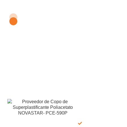
Obtenga muestras
gratuitas de Copo de
Superplastificante
Poliacetato de
NOVASTAR 590P
Para muestras gratuitas del Copo de Superplastificante
Poliacetato NOVASTAR 590P, no dude en contactarnos en
cualquier momento! Estamos disponibles las 24 horas del día,
los 7 días de la semana, por correo electrónico y WhatsApp
para garantizar que reciba asistencia rápida cuando la
necesite. En LANDU, nuestros químicos expertos están
dedicados a brindarle soluciones químicas profesionales
adaptadas a sus necesidades específicas.
Lo que
ofrecemos:
Muestra gratis
100%: muestra +