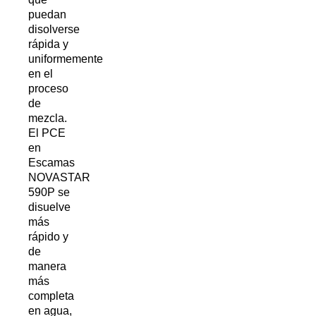
puedan
disolverse
rápida y
uniformemente
en el
proceso
de
mezcla.
El PCE
en
Escamas
NOVASTAR
590P se
disuelve
más
rápido y
de
manera
más
completa
en agua,