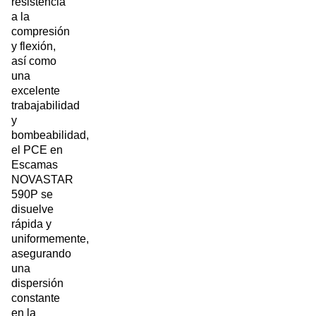
resistencia
a la
compresión
y flexión,
así como
una
excelente
trabajabilidad
y
bombeabilidad,
el PCE en
Escamas
NOVASTAR
590P se
disuelve
rápida y
uniformemente,
asegurando
una
dispersión
constante
en la