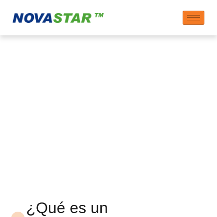
Superplastificante de
Policarboxilato
NOVASTAR (PCE) en
escama 590P
¿Qué es un