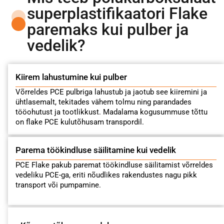
superplastifikaatori Flake
paremaks kui pulber ja
vedelik?
Kiirem lahustumine kui pulber
Võrreldes PCE pulbriga lahustub ja jaotub see kiiremini ja
ühtlasemalt, tekitades vähem tolmu ning parandades
tööohutust ja tootlikkust. Madalama kogusummuse tõttu
on flake PCE kulutõhusam transpordil.
Parema töökindluse säilitamine kui vedelik
PCE Flake pakub paremat töökindluse säilitamist võrreldes
vedeliku PCE-ga, eriti nõudlikes rakendustes nagu pikk
transport või pumpamine.