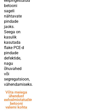
eelpingestatud
betooni
sageli
nähtavate
pindade
jaoks.
Seega on
kasulik
kasutada
flake PCE-d
pindade
defektide,
nagu
õhuvahed
või
segregatsioon,
vähendamiseks.
Võta meiega
ühendust
eelvalmistatud
betooni
valemi kohta