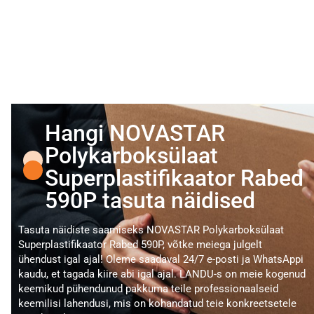
Hangi NOVASTAR
Polykarboksülaat
Superplastifikaator Rabed
590P tasuta näidised
Tasuta näidiste saamiseks NOVASTAR Polykarboksülaat
Superplastifikaator Rabed 590P, võtke meiega julgelt
ühendust igal ajal! Oleme saadaval 24/7 e-posti ja WhatsAppi
kaudu, et tagada kiire abi igal ajal. LANDU-s on meie kogenud
keemikud pühendunud pakkuma teile professionaalseid
keemilisi lahendusi, mis on kohandatud teie konkreetsetele