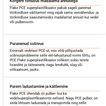
Kõrgem tõhusus madalama annusega
Flake PCE superplastifikaator pakub sageli paremat
töökindluse säilitamist ning vajab sama veevähendus- ja
töökindluse saavutamiseks madalamat annust kui vedel
või pulbervorm.
Paranenud sobivus
Erinevalt vedelast PCE-st, mis võib põhjustada
sobivusprobleeme selle eel-lahustunud vormi tõttu, on
PCE Flake superplastifikaator rohkem sobiv teiste
lisandite ja täiteainete, nagu lendtuhk, slag või
silikaatsum, jaoks.
Parem ladustamine ja käitlemine
Flake PCE ühendab nii pulber- kui ka
vedelsuperplastifikaatorite eelised. Nagu PCE pulber, on
seda lihtsam ladustada ja transportida ning selle