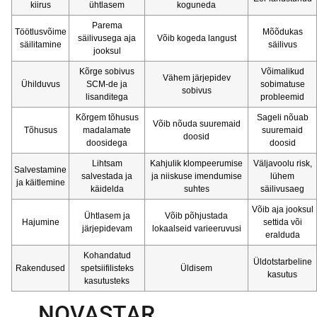
kiirus
ühtlasem
koguneda
Parema
Töötlusvõime
Mõõdukas
säilivusega aja
Võib kogeda langust
säilitamine
säilivus
jooksul
Kõrge sobivus
Võimalikud
Vähem järjepidev
Ühilduvus
SCM-de ja
sobimatuse
sobivus
lisanditega
probleemid
Kõrgem tõhusus
Sageli nõuab
Võib nõuda suuremaid
Tõhusus
madalamate
suuremaid
doosid
doosidega
doosid
Lihtsam
Kahjulik klompeerumise
Väljavoolu risk,
Salvestamine
salvestada ja
ja niiskuse imendumise
lühem
ja käitlemine
käidelda
suhtes
säilivusaeg
Võib aja jooksul
Ühtlasem ja
Võib põhjustada
Hajumine
settida või
järjepidevam
lokaalseid varieeruvusi
eralduda
Kohandatud
Üldotstarbeline
Rakendused
spetsiifilisteks
Üldisem
kasutus
kasutusteks
NOVASTAR