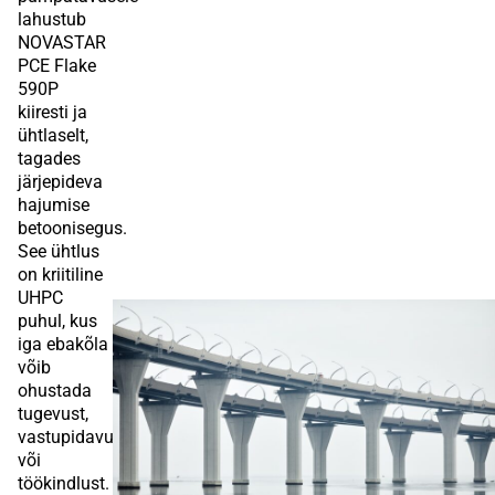
lahustub
NOVASTAR
PCE Flake
590P
kiiresti ja
ühtlaselt,
tagades
järjepideva
hajumise
betoonisegus.
See ühtlus
on kriitiline
UHPC
puhul, kus
iga ebakõla
võib
ohustada
tugevust,
vastupidavust
või
töökindlust.