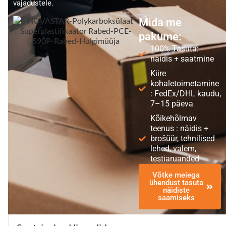
vajadustele.
Mida me
pakume:
100% Tasuta:
näidis + saatmine
Kiire
kohaletoimetamine
: FedEx/DHL kaudu,
7–15 päeva
Kõikehõlmav
teenus : näidis +
brošüür, tehnilised
lehed, valem,
testiaruanded
Võtke meiega
ühendust tasuta
näidiste
saamiseks