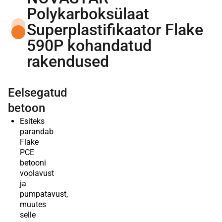
Polykarboksülaat
Superplastifikaator Flake
590P kohandatud
rakendused
Eelsegatud
betoon
Esiteks
parandab
Flake
PCE
betooni
voolavust
ja
pumpatavust,
muutes
selle