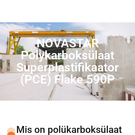
NOVASTAR
Polykarboksülaat
Superplastifikaator
(PCE) Flake 590P
Mis on polükarboksülaat