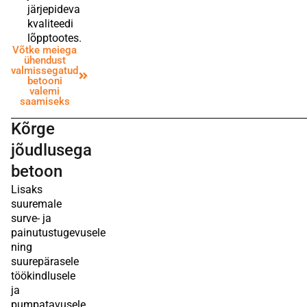
järjepideva
kvaliteedi
lõpptootes.
Võtke meiega
ühendust
valmissegatud
betooni
valemi
saamiseks
Kõrge
jõudlusega
betoon
Lisaks
suuremale
surve- ja
painutustugevusele
ning
suurepärasele
töökindlusele
ja
pumpatavusele