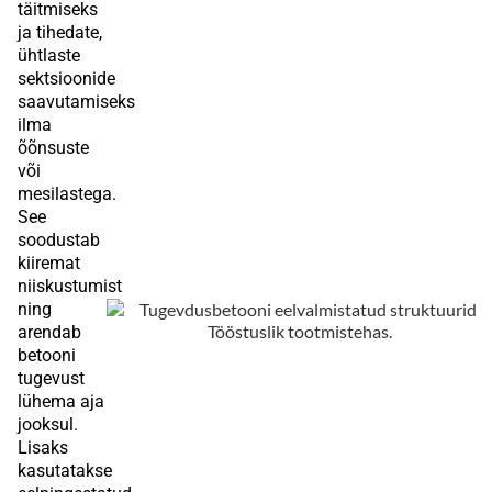
täitmiseks
ja tihedate,
ühtlaste
sektsioonide
saavutamiseks
ilma
õõnsuste
või
mesilastega.
See
soodustab
kiiremat
niiskustumist
ning
arendab
betooni
tugevust
lühema aja
jooksul.
Lisaks
kasutatakse