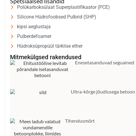
Spetsiaalsed lisandid
Polükarboksülaat Superplastifikaator (PCE)
Silicone Hüdrofoobsed Pulbrid (SHP)
kipsi aeglustaja
Pulberdefoamer
Hüdroksüpropüül tärklise ether
Mitmekülgsed rakendused
Enesetasanduvad seguained
Ultra-kõrge jõudlusega betoon
Tihendusmört