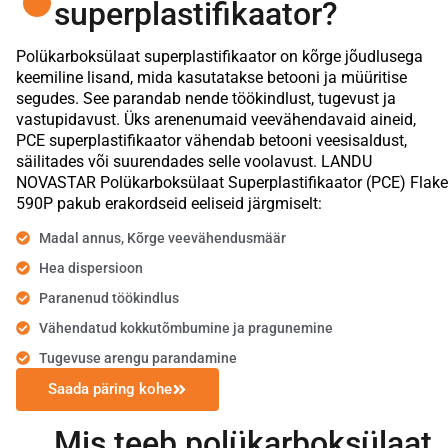
superplastifikaator?
Polükarboksülaat superplastifikaator on kõrge jõudlusega
keemiline lisand, mida kasutatakse betooni ja müüritise
segudes. See parandab nende töökindlust, tugevust ja
vastupidavust. Üks arenenumaid veevähendavaid aineid,
PCE superplastifikaator vähendab betooni veesisaldust,
säilitades või suurendades selle voolavust. LANDU
NOVASTAR Polükarboksülaat Superplastifikaator (PCE) Flake
590P pakub erakordseid eeliseid järgmiselt:
Madal annus, Kõrge veevähendusmäär
Hea dispersioon
Paranenud töökindlus
Vähendatud kokkutõmbumine ja pragunemine
Tugevuse arengu parandamine
Saada päring kohe
Mis teeb polükarboksülaat