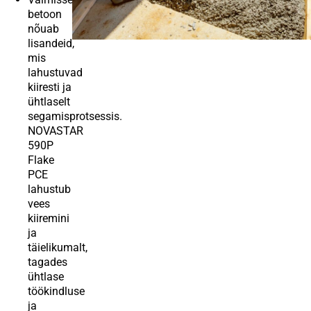
betoon
nõuab
lisandeid,
mis
lahustuvad
kiiresti ja
ühtlaselt
segamisprotsessis.
NOVASTAR
590P
Flake
PCE
lahustub
vees
kiiremini
ja
täielikumalt,
tagades
ühtlase
töökindluse
ja