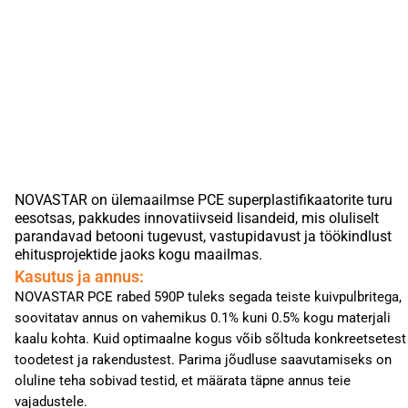
NOVASTAR on ülemaailmse PCE superplastifikaatorite turu
eesotsas, pakkudes innovatiivseid lisandeid, mis oluliselt
parandavad betooni tugevust, vastupidavust ja töökindlust
ehitusprojektide jaoks kogu maailmas.
Kasutus ja annus:
NOVASTAR PCE rabed 590P tuleks segada teiste kuivpulbritega,
soovitatav annus on vahemikus 0.1% kuni 0.5% kogu materjali
kaalu kohta. Kuid optimaalne kogus võib sõltuda konkreetsetest
toodetest ja rakendustest. Parima jõudluse saavutamiseks on
oluline teha sobivad testid, et määrata täpne annus teie
vajadustele.