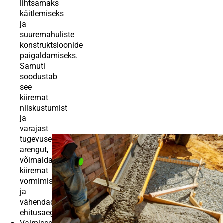
lihtsamaks
käitlemiseks
ja
suuremahuliste
konstruktsioonide
paigaldamiseks.
Samuti
soodustab
see
kiiremat
niiskustumist
ja
varajast
tugevuse
arengut,
võimaldades
kiiremat
vormimise
ja
vähendades
ehitusaega.
Valmissegatud