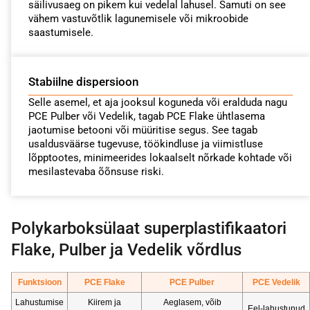
säilivusaeg on pikem kui vedelal lahusel. Samuti on see
vähem vastuvõtlik lagunemisele või mikroobide
saastumisele.
Stabiilne dispersioon
Selle asemel, et aja jooksul koguneda või eralduda nagu
PCE Pulber või Vedelik, tagab PCE Flake ühtlasema
jaotumise betooni või müüritise segus. See tagab
usaldusväärse tugevuse, töökindluse ja viimistluse
lõpptootes, minimeerides lokaalselt nõrkade kohtade või
mesilastevaba õõnsuse riski.
Polykarboksülaat superplastifikaatori
Flake, Pulber ja Vedelik võrdlus
Funktsioon
PCE Flake
PCE Pulber
PCE Vedelik
Lahustumise
Kiirem ja
Aeglasem, võib
Eel-lahustunud