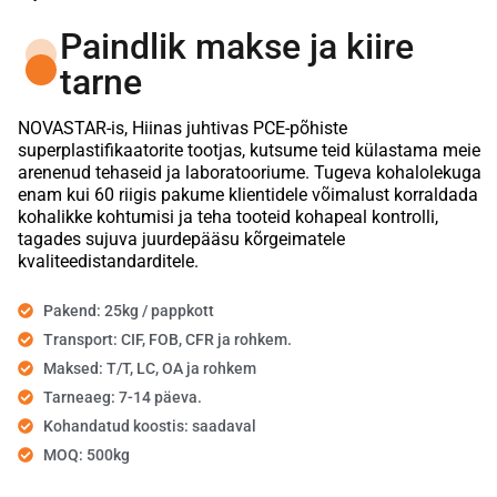
Paindlik makse ja kiire
tarne
NOVASTAR-is, Hiinas juhtivas PCE-põhiste
superplastifikaatorite tootjas, kutsume teid külastama meie
arenenud tehaseid ja laboratooriume. Tugeva kohalolekuga
enam kui 60 riigis pakume klientidele võimalust korraldada
kohalikke kohtumisi ja teha tooteid kohapeal kontrolli,
tagades sujuva juurdepääsu kõrgeimatele
kvaliteedistandarditele.
Pakend: 25kg / pappkott
Transport: CIF, FOB, CFR ja rohkem.
Maksed: T/T, LC, OA ja rohkem
Tarneaeg: 7-14 päeva.
Kohandatud koostis: saadaval
MOQ: 500kg