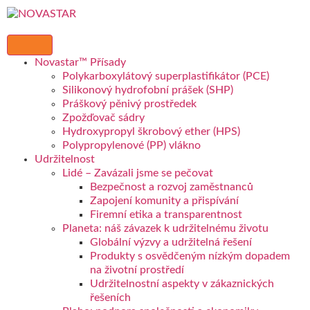
Novastar™ Přísady
Polykarboxylátový superplastifikátor (PCE)
Silikonový hydrofobní prášek (SHP)
Práškový pěnivý prostředek
Zpožďovač sádry
Hydroxypropyl škrobový ether (HPS)
Polypropylenové (PP) vlákno
Udržitelnost
Lidé – Zavázali jsme se pečovat
Bezpečnost a rozvoj zaměstnanců
Zapojení komunity a přispívání
Firemní etika a transparentnost
Planeta: náš závazek k udržitelnému životu
Globální výzvy a udržitelná řešení
Produkty s osvědčeným nízkým dopadem
na životní prostředí
Udržitelnostní aspekty v zákaznických
řešeních