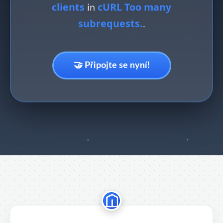
clients
cURL Too many
in
subrequests.
.
🤝 Připojte se nyní!