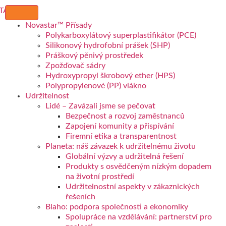
Novastar™ Přísady
Polykarboxylátový superplastifikátor (PCE)
Silikonový hydrofobní prášek (SHP)
Práškový pěnivý prostředek
Zpožďovač sádry
Hydroxypropyl škrobový ether (HPS)
Polypropylenové (PP) vlákno
Udržitelnost
Lidé – Zavázali jsme se pečovat
Bezpečnost a rozvoj zaměstnanců
Zapojení komunity a přispívání
Firemní etika a transparentnost
Planeta: náš závazek k udržitelnému životu
Globální výzvy a udržitelná řešení
Produkty s osvědčeným nízkým dopadem
na životní prostředí
Udržitelnostní aspekty v zákaznických
řešeních
Blaho: podpora společnosti a ekonomiky
Spolupráce na vzdělávání: partnerství pro