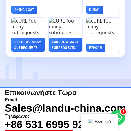
CHINA COAT
DUBAI
CURL TOO MANY
CURL TOO MANY
SUBREQUESTS.
SUBREQUESTS.
ΕΥΡΏΠΗ
Επικοινωνήστε Τώρα
Email:
Sales@landu-china.com
2
Τηλέφωνο:
+86 531 6995 9221
Ελληνικά