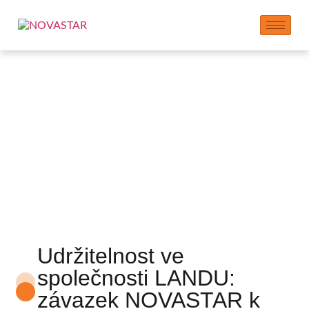
Planeta: náš závazek
k udržitelnému životu
Udržitelnost ve
společnosti LANDU:
závazek NOVASTAR k