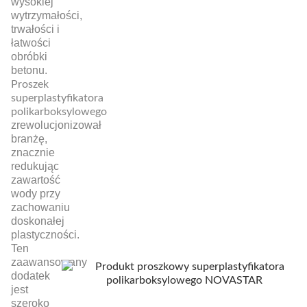
wysokiej
wytrzymałości,
trwałości i
łatwości
obróbki
betonu.
Proszek
superplastyfikatora
polikarboksylowego
zrewolucjonizował
branżę,
znacznie
redukując
zawartość
wody przy
zachowaniu
doskonałej
plastyczności.
Ten
zaawansowany
dodatek
jest
szeroko