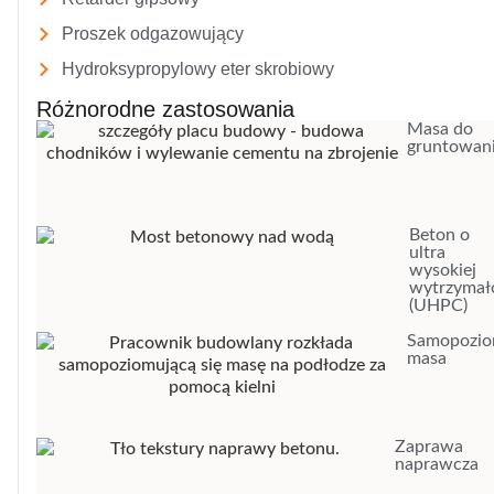
Proszek odgazowujący
Hydroksypropylowy eter skrobiowy
Różnorodne zastosowania
Masa do
gruntowan
Beton o
ultra
wysokiej
wytrzymał
(UHPC)
Samopozio
masa
Zaprawa
naprawcza