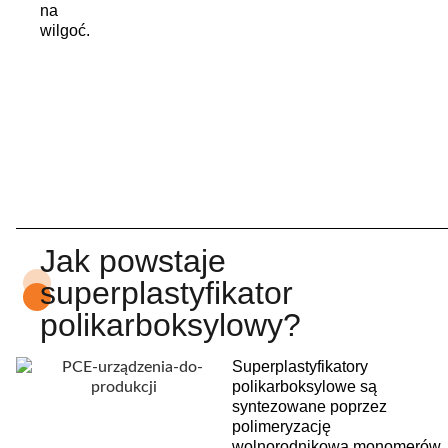
na
wilgoć.
Jak powstaje
superplastyfikator
polikarboksylowy?
Superplastyfikatory
polikarboksylowe są
syntezowane poprzez
polimeryzację
wolnorodnikową monomerów