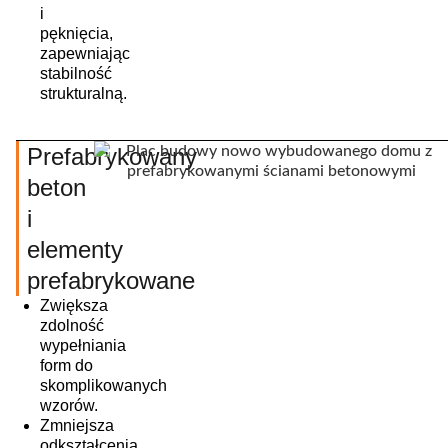
i
pęknięcia,
zapewniając
stabilność
strukturalną.
Prefabrykowany
beton
i
elementy
prefabrykowane
Zwiększa
zdolność
wypełniania
form do
skomplikowanych
wzorów.
Zmniejsza
odkształcenia