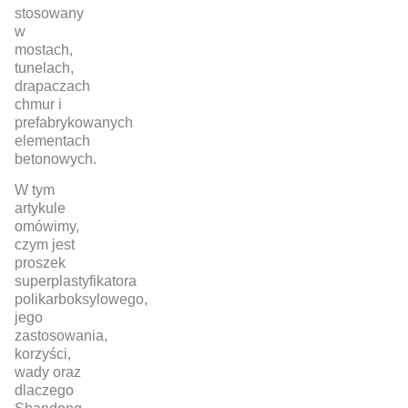
stosowany
w
mostach,
tunelach,
drapaczach
chmur i
prefabrykowanych
elementach
betonowych.
W tym
artykule
omówimy,
czym jest
proszek
superplastyfikatora
polikarboksylowego,
jego
zastosowania,
korzyści,
wady oraz
dlaczego