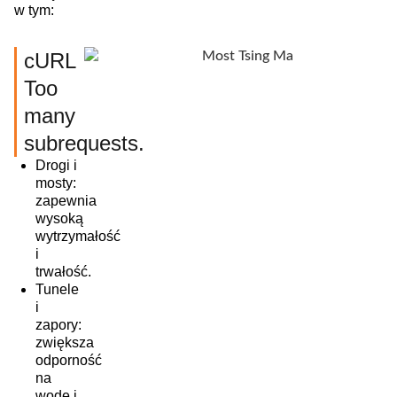
w tym:
cURL
Too
many
subrequests.
Drogi i
mosty:
zapewnia
wysoką
wytrzymałość
i
trwałość.
Tunele
i
zapory:
zwiększa
odporność
na
wodę i