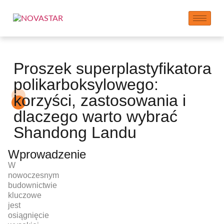
Proszek superplastyfikatora
polikarboksylowego:
korzyści, zastosowania i
dlaczego warto wybrać
Shandong Landu
Wprowadzenie
W
nowoczesnym
budownictwie
kluczowe
jest
osiągnięcie