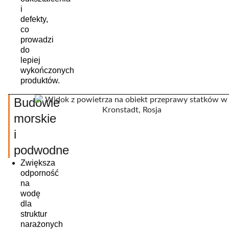
i
defekty,
co
prowadzi
do
lepiej
wykończonych
produktów.
Budowle
morskie
i
podwodne
Zwiększa
odporność
na
wodę
dla
struktur
narażonych