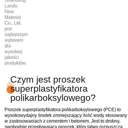
Shandong
Landu
New
Material
Co., Ltd.
jest
najlepszym
wyborem
dla
wysokiej
jakości
produktów.
Czym jest proszek
superplastyfikatora
polikarboksylowego?
Proszek superplastyfikatora polikarboksylowego (PCE) to
wysokowydajny środek zmniejszający ilość wody stosowany
w zastosowaniach z cementem i betonem. Jest to drobny,
swobodnie przepływający proszek, który łatwo rozpuszcza