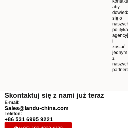
kontakt
aby
dowied
się o
naszyc
polityk
agency
i
zostać
jednym
z
naszyc
partner
Skontaktuj się z nami już teraz
E-mail:
Sales@landu-china.com
Telefon:
+86 531 6995 9221