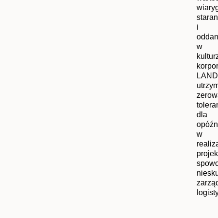
wiary
stara
i
oddan
w
kultur
korpor
LAND
utrzy
zerow
tolera
dla
opóźn
w
realiz
proje
spow
niesk
zarzą
logist