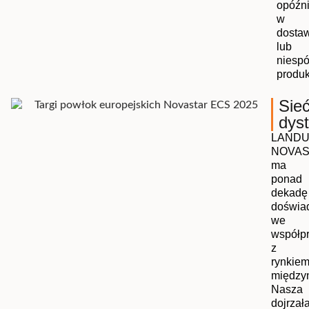
opóźn
w
dosta
lub
niespó
produk
Sie
dys
LAND
NOVAS
ma
ponad
dekadę
doświa
we
współp
z
rynkie
między
Nasza
dojrzał