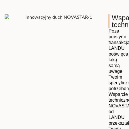
Wspa
techn
Poza
prostymi
transakcj
LANDU
poświęca
taką
samą
uwagę
Twoim
specyfic
potrzebom
Wsparcie
techniczn
NOVAST
od
LANDU
przekszta
Twoją