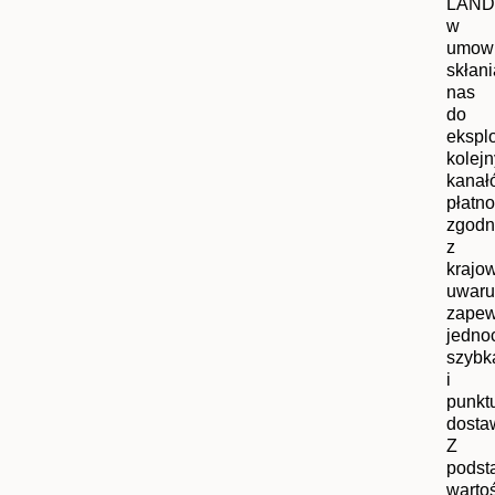
LAN
w
umow
skłani
nas
do
ekspl
kolej
kanał
płatno
zgodn
z
krajo
uwaru
zapew
jedno
szybk
i
punkt
dosta
Z
podst
warto