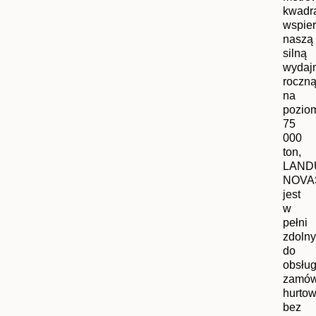
kwadr
wspier
naszą
silną
wydaj
roczn
na
pozio
75
000
ton,
LAND
NOVA
jest
w
pełni
zdolny
do
obsług
zamów
hurto
bez