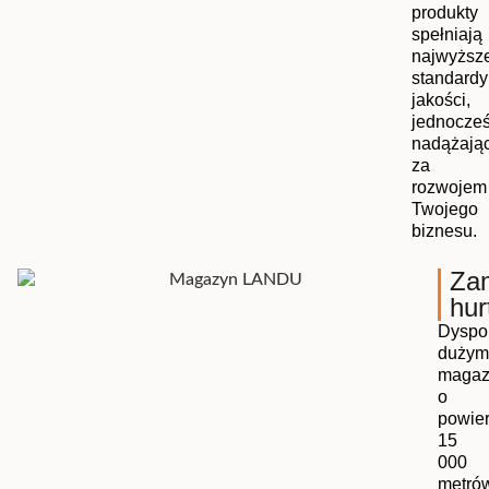
produkty
spełniają
najwyższ
standardy
jakości,
jednocześ
nadążają
za
rozwojem
Twojego
biznesu.
Za
hur
Dyspo
dużym
magaz
o
powier
15
000
metró