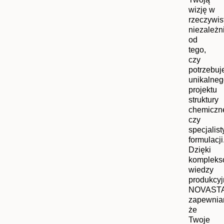
wizję w
rzeczywis
niezależn
od
tego,
czy
potrzebuj
unikalneg
projektu
struktury
chemiczne
czy
specjalist
formulacji
Dzięki
kompleks
wiedzy
produkcyj
NOVAST
zapewnia
że
Twoje