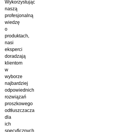
Wykorzystując
naszą
profesjonalną
wiedzę
o
produktach,
nasi
eksperci
doradzają
klientom
w
wyborze
najbardziej
odpowiednich
rozwiązań
proszkowego
odtłuszczacza
dla
ich
specyficznych