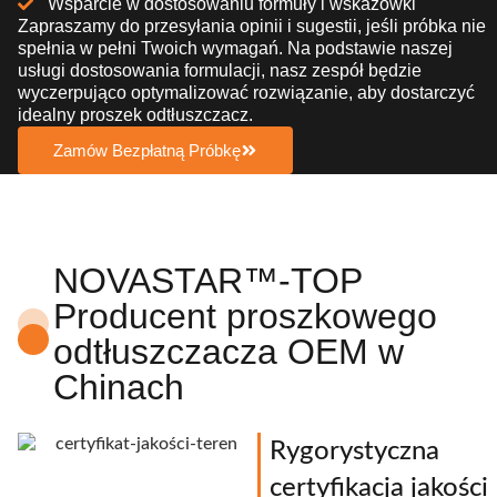
Wsparcie w dostosowaniu formuły i wskazówki
Zapraszamy do przesyłania opinii i sugestii, jeśli próbka nie
spełnia w pełni Twoich wymagań. Na podstawie naszej
usługi dostosowania formulacji, nasz zespół będzie
wyczerpująco optymalizować rozwiązanie, aby dostarczyć
idealny proszek odtłuszczacz.
Zamów Bezpłatną Próbkę
NOVASTAR™-TOP
Producent proszkowego
odtłuszczacza OEM w
Chinach
Rygorystyczna
certyfikacja jakości