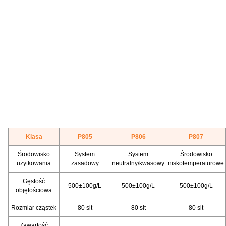
Klasa
P805
P806
P807
Środowisko
System
System
Środowisko
użytkowania
zasadowy
neutralny/kwasowy
niskotemperaturowe
Gęstość
500±100g/L
500±100g/L
500±100g/L
objętościowa
Rozmiar cząstek
80 sit
80 sit
80 sit
Zawartość