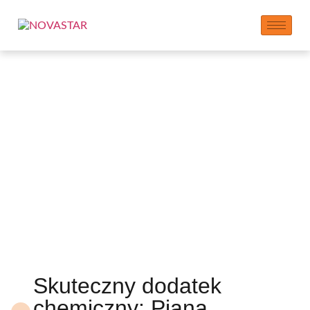
Producent pianek
antypieniących w
proszku
Skuteczny dodatek
chemiczny: Piana