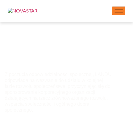
Sponsorowanie:
wsparcie i
partnerstwo
Z poczucia odpowiedzialności społecznej, LANDU
odpowiada na wezwanie do udziału w kolejnej
fazie rozwoju społeczeństwa, przyczyniając się do
sponsorowania korporacyjnego organizacji
działających na rzecz zrównoważonego rozwoju,
wsparcia społeczności i ogólnego dobra
społecznego.