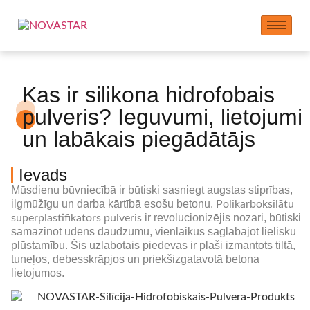
Kas ir silikona hidrofobais
pulveris? Ieguvumi, lietojumi
un labākais piegādātājs
Ievads
Mūsdienu būvniecībā ir būtiski sasniegt augstas stiprības,
ilgmūžīgu un darba kārtībā esošu betonu.
Polikarboksilātu
ir revolucionizējis nozari, būtiski
superplastifikators pulveris
samazinot ūdens daudzumu, vienlaikus saglabājot lielisku
plūstamību. Šis uzlabotais piedevas ir plaši izmantots tiltā,
tuneļos, debesskrāpjos un priekšizgatavotā betona
lietojumos.