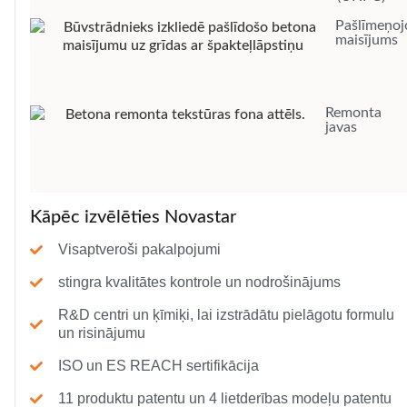
Pašlīmeņoj
maisījums
Remonta
javas
Kāpēc izvēlēties Novastar
Visaptveroši pakalpojumi
stingra kvalitātes kontrole un nodrošinājums
R&D centri un ķīmiķi, lai izstrādātu pielāgotu formulu
un risinājumu
ISO un ES REACH sertifikācija
11 produktu patentu un 4 lietderības modeļu patentu