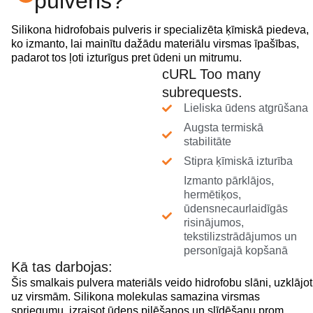
pulveris?
Silikona hidrofobais pulveris ir specializēta ķīmiskā piedeva,
ko izmanto, lai mainītu dažādu materiālu virsmas īpašības,
padarot tos ļoti izturīgus pret ūdeni un mitrumu.
cURL Too many
subrequests.
Lieliska ūdens atgrūšana
Augsta termiskā
stabilitāte
Stipra ķīmiskā izturība
Izmanto pārklājos,
hermētiķos,
ūdensnecaurlaidīgās
risinājumos,
tekstilizstrādājumos un
personīgajā kopšanā
Kā tas darbojas:
Šis smalkais pulvera materiāls veido hidrofobu slāni, uzklājot
uz virsmām. Silikona molekulas samazina virsmas
spriegumu, izraisot ūdens pilēšanos un slīdēšanu prom,