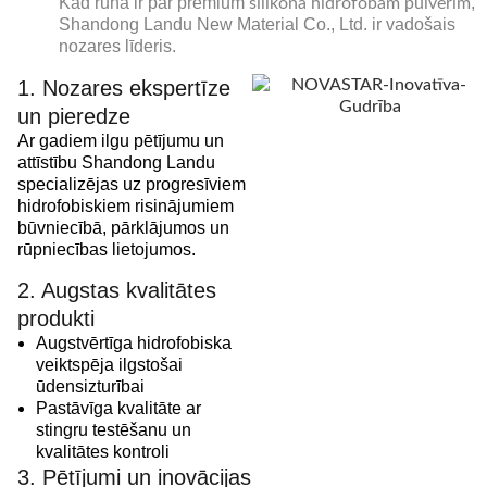
Kad runa ir par premium
,
silikona hidrofobam pulverim
Shandong Landu New Material Co., Ltd. ir vadošais
nozares līderis.
1. Nozares ekspertīze
un pieredze
Ar gadiem ilgu pētījumu un
attīstību Shandong Landu
specializējas uz progresīviem
hidrofobiskiem risinājumiem
būvniecībā, pārklājumos un
rūpniecības lietojumos.
2. Augstas kvalitātes
produkti
Augstvērtīga hidrofobiska
veiktspēja ilgstošai
ūdensizturībai
Pastāvīga kvalitāte ar
stingru testēšanu un
kvalitātes kontroli
3. Pētījumi un inovācijas