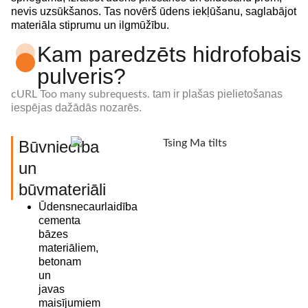
nevis uzsūkšanos. Tas novērš ūdens iekļūšanu, saglabājot
materiāla stiprumu un ilgmūžību.
Kam paredzēts hidrofobais
pulveris?
tam ir plašas pielietošanas
cURL Too many subrequests.
iespējas dažādās nozarēs.
Būvniecība
un
būvmateriāli
Ūdensnecaurlaidība
cementa
bāzes
materiāliem,
betonam
un
javas
maisījumiem