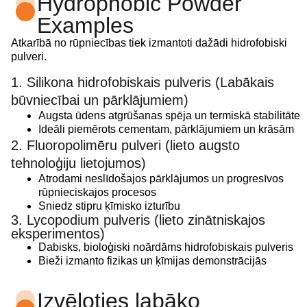
Hydrophobic Powder
Examples
Atkarībā no rūpniecības tiek izmantoti dažādi hidrofobiski
pulveri.
1. Silikona hidrofobiskais pulveris (Labākais
būvniecībai un pārklājumiem)
Augsta ūdens atgrūšanas spēja un termiskā stabilitāte
Ideāli piemērots cementam, pārklājumiem un krāsām
2. Fluoropolimēru pulveri (lieto augsto
tehnoloģiju lietojumos)
Atrodami neslīdošajos pārklājumos un progresīvos
rūpnieciskajos procesos
Sniedz stipru ķīmisko izturību
3. Lycopodium pulveris (lieto zinātniskajos
eksperimentos)
Dabisks, bioloģiski noārdāms hidrofobiskais pulveris
Bieži izmanto fizikas un ķīmijas demonstrācijās
Izvēloties labāko