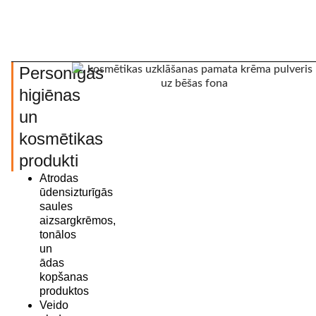
Personīgās
higiēnas
un
kosmētikas
produkti
Atrodas
ūdensizturīgās
saules
aizsargkrēmos,
tonālos
un
ādas
kopšanas
produktos
Veido