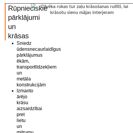
Rūpnieciskie
pārklājumi
un
krāsas
Sniedz
ūdensnecaurlaidīgus
pārklājumus
ēkām,
transportlīdzekļiem
un
metāla
konstrukcijām
Izmanto
ārējo
krāsu
aizsardzībai
pret
lietu
un
mitrumu