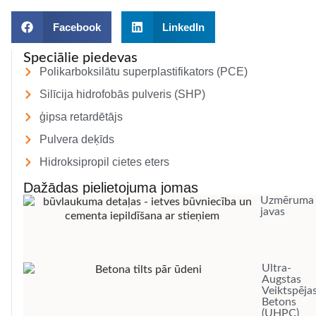
Facebook
LinkedIn
Speciālie piedevas
Polikarboksilātu superplastifikators (PCE)
Silīcija hidrofobās pulveris (SHP)
ģipsa retardētājs
Pulvera deķīds
Hidroksipropil cietes eters
Dažādas pielietojuma jomas
Uzmēruma
javas
Ultra-
Augstas
Veiktspēja
Betons
(UHPC)