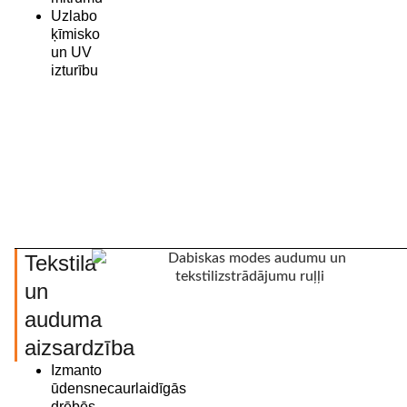
Uzlabo
ķīmisko
un UV
izturību
Tekstila
un
auduma
aizsardzība
Izmanto
ūdensnecaurlaidīgās
drēbēs,