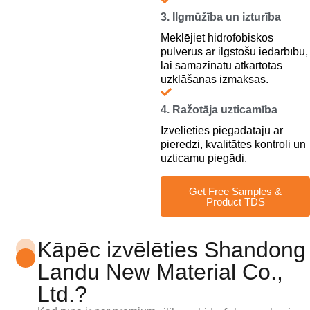
3. Ilgmūžība un izturība
Meklējiet hidrofobiskos
pulverus ar ilgstošu iedarbību,
lai samazinātu atkārtotas
uzklāšanas izmaksas.
4. Ražotāja uzticamība
Izvēlieties piegādātāju ar
pieredzi, kvalitātes kontroli un
uzticamu piegādi.
Get Free Samples &
Product TDS
Kāpēc izvēlēties Shandong
Landu New Material Co.,
Ltd.?