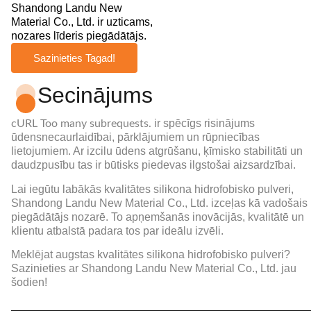
Shandong Landu New
Material Co., Ltd. ir uzticams,
nozares līderis piegādātājs.
Sazinieties Tagad!
Secinājums
ir spēcīgs risinājums
cURL Too many subrequests.
ūdensnecaurlaidībai, pārklājumiem un rūpniecības
lietojumiem. Ar izcilu ūdens atgrūšanu, ķīmisko stabilitāti un
daudzpusību tas ir būtisks piedevas ilgstošai aizsardzībai.
Lai iegūtu labākās kvalitātes silikona hidrofobisko pulveri,
Shandong Landu New Material Co., Ltd. izceļas kā vadošais
piegādātājs nozarē. To apņemšanās inovācijās, kvalitātē un
klientu atbalstā padara tos par ideālu izvēli.
Meklējat augstas kvalitātes silikona hidrofobisko pulveri?
Sazinieties ar Shandong Landu New Material Co., Ltd. jau
šodien!