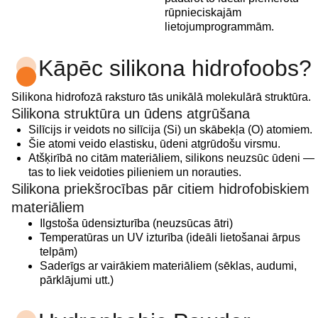
rūpnieciskajām
lietojumprogrammām.
Kāpēc silikona hidrofoobs?
Silikona hidrofozā raksturo tās unikālā molekulārā struktūra.
Silikona struktūra un ūdens atgrūšana
Silīcijs ir veidots no silīcija (Si) un skābekļa (O) atomiem.
Šie atomi veido elastisku, ūdeni atgrūdošu virsmu.
Atšķirībā no citām materiāliem, silikons neuzsūc ūdeni —
tas to liek veidoties pilieniem un norauties.
Silikona priekšrocības pār citiem hidrofobiskiem
materiāliem
Ilgstoša ūdensizturība (neuzsūcas ātri)
Temperatūras un UV izturība (ideāli lietošanai ārpus
telpām)
Saderīgs ar vairākiem materiāliem (sēklas, audumi,
pārklājumi utt.)