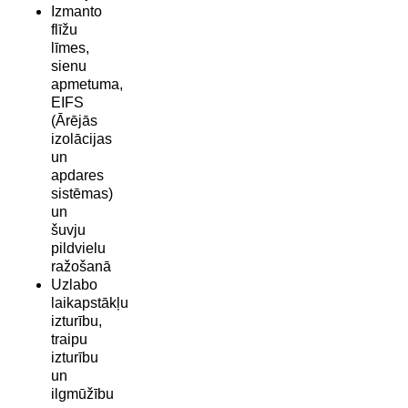
Izmanto
flīžu
līmes,
sienu
apmetuma,
EIFS
(Ārējās
izolācijas
un
apdares
sistēmas)
un
šuvju
pildvielu
ražošanā
Uzlabo
laikapstākļu
izturību,
traipu
izturību
un
ilgmūžību