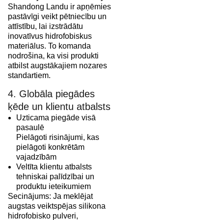
Shandong Landu ir apņēmies
pastāvīgi veikt pētniecību un
attīstību, lai izstrādātu
inovatīvus hidrofobiskus
materiālus. To komanda
nodrošina, ka visi produkti
atbilst augstākajiem nozares
standartiem.
4. Globāla piegādes
ķēde un klientu atbalsts
Uzticama piegāde visā
pasaulē
Pielāgoti risinājumi, kas
pielāgoti konkrētām
vajadzībām
Veltīta klientu atbalsts
tehniskai palīdzībai un
produktu ieteikumiem
Secinājums: Ja meklējat
augstas veiktspējas silikona
hidrofobisko pulveri,