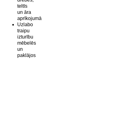
teltīs
un āra
aprīkojumā
Uzlabo
traipu
izturību
mēbelēs
un
paklājos