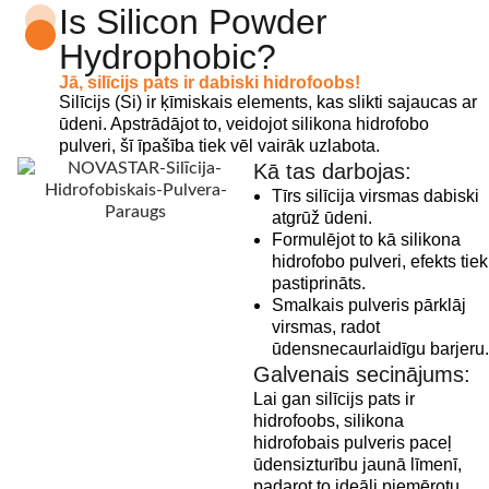
Is Silicon Powder
Hydrophobic?
Jā, silīcijs pats ir dabiski hidrofoobs!
Silīcijs (Si) ir ķīmiskais elements, kas slikti sajaucas ar
ūdeni. Apstrādājot to, veidojot silikona hidrofobo
pulveri, šī īpašība tiek vēl vairāk uzlabota.
Kā tas darbojas:
Tīrs silīcija virsmas dabiski
atgrūž ūdeni.
Formulējot to kā silikona
hidrofobo pulveri, efekts tiek
pastiprināts.
Smalkais pulveris pārklāj
virsmas, radot
ūdensnecaurlaidīgu barjeru.
Galvenais secinājums:
Lai gan silīcijs pats ir
hidrofoobs, silikona
hidrofobais pulveris paceļ
ūdensizturību jaunā līmenī,
padarot to ideāli piemērotu