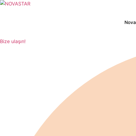
İçeriğe
atla
Nova
Bize ulaşın!