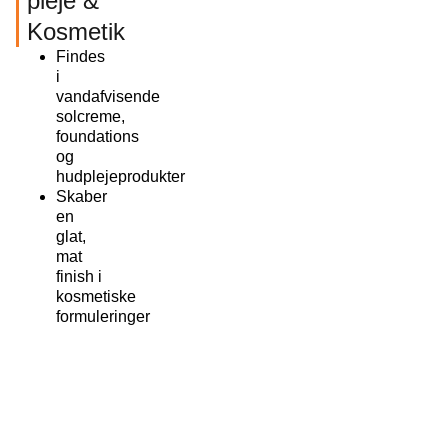
pleje &
Kosmetik
Findes
i
vandafvisende
solcreme,
foundations
og
hudplejeprodukter
Skaber
en
glat,
mat
finish i
kosmetiske
formuleringer