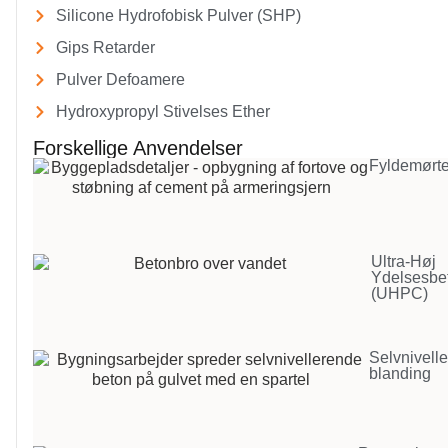
Silicone Hydrofobisk Pulver (SHP)
Gips Retarder
Pulver Defoamere
Hydroxypropyl Stivelses Ether
Forskellige Anvendelser
Fyldemørte
Ultra-Høj
Ydelsesbe
(UHPC)
Selvnivell
blanding