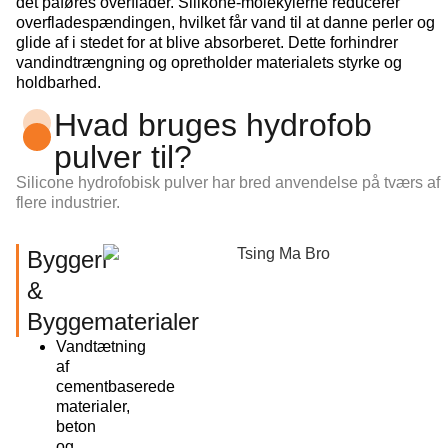
det påføres overflader. Silikone-molekylerne reducerer
overfladespændingen, hvilket får vand til at danne perler og
glide af i stedet for at blive absorberet. Dette forhindrer
vandindtrængning og opretholder materialets styrke og
holdbarhed.
Hvad bruges hydrofob
pulver til?
Silicone hydrofobisk pulver
har bred anvendelse på tværs af
flere industrier.
Byggeri
&
Byggematerialer
Vandtætning
af
cementbaserede
materialer,
beton
og