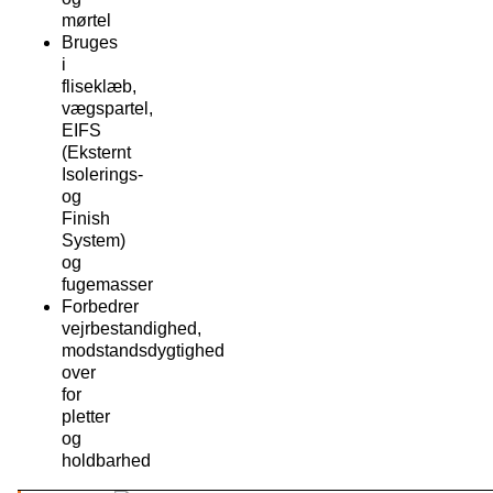
mørtel
Bruges
i
fliseklæb,
vægspartel,
EIFS
(Eksternt
Isolerings-
og
Finish
System)
og
fugemasser
Forbedrer
vejrbestandighed,
modstandsdygtighed
over
for
pletter
og
holdbarhed