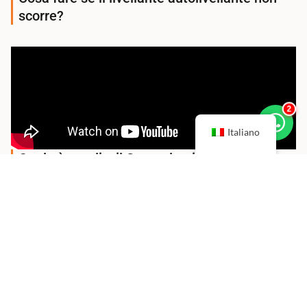
scorre?
2
Italiano
Quale è meglio, il Superplasticizzante
Policarbossilato o il Superplasticizzante
Naphthalene?